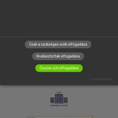
SÚGÓ
RÓLUNK
ELÉRHETŐSÉG
SÜTI BEÁLLÍTÁSOK
IRATKOZZ FEL HÍRLEVELÜNKRE!
Csak a szükséges sütik elfogadása
Kiválasztottak elfogadása
Összes süti elfogadása
Powered by Klaro!
LICENCSZERZŐDÉS
ADATVÉDELEM