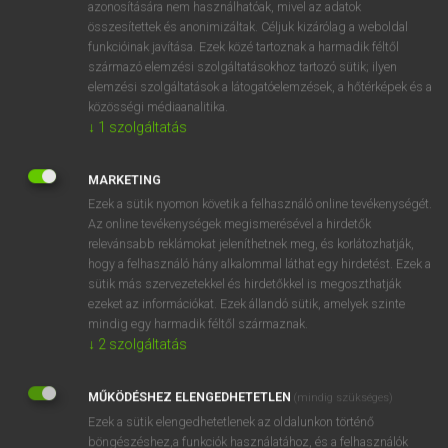
azonosítására nem használhatóak, mivel az adatok
mn
antipathic
ellenszenves
összesítettek és anonimizáltak. Céljuk kizárólag a weboldal
funkcióinak javítása. Ezek közé tartoznak a harmadik féltől
ellenkező szimptómákat okozó
származó elemzési szolgáltatásokhoz tartozó sütik; ilyen
elemzési szolgáltatások a látogatóelemzések, a hőtérképek és a
közösségi médiaanalitika.
↓
1
szolgáltatás
⚲ antipathic
keresése szótárainkban
MARKETING
Ezek a sütik nyomon követik a felhasználó online tevékenységét.
Az online tevékenységek megismerésével a hirdetők
DÍJMENTES ANGOL SZÓTÁR
relevánsabb reklámokat jeleníthetnek meg, és korlátozhatják,
hogy a felhasználó hány alkalommal láthat egy hirdetést. Ezek a
antinovel
sütik más szervezetekkel és hirdetőkkel is megoszthatják
antioxidant
ezeket az információkat. Ezek állandó sütik, amelyek szinte
mindig egy harmadik féltől származnak.
antiparticle
↓
2
szolgáltatás
antipathetic
MŰKÖDÉSHEZ ELENGEDHETETLEN
antipathic
(mindig szükséges)
Ezek a sütik elengedhetetlenek az oldalunkon történő
antipathy
böngészéshez,a funkciók használatához, és a felhasználók