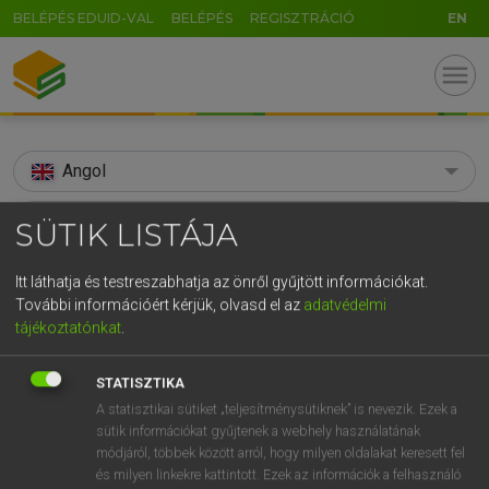
BELÉPÉS EDUID-VAL
BELÉPÉS
REGISZTRÁCIÓ
EN
menu
Angol
search
SÜTIK LISTÁJA
GR
KERESÉS
Itt láthatja és testreszabhatja az önről gyűjtött információkat.
5
6
7
8
9
ö
ü
ó
További információért kérjük, olvasd el az
adatvédelmi
TALÁLATOK
75 ms (1 db)
tájékoztatónkat
.
r
t
z
u
i
o
p
ő
ú
antipathic
STATISZTIKA
g
h
j
k
l
é
á
ű
Ω
Díjmentes angol szótár
A statisztikai sütiket „teljesítménysütiknek” is nevezik. Ezek a
v
b
n
m
,
.
-
AltGr
sütik információkat gyűjtenek a webhely használatának
módjáról, többek között arról, hogy milyen oldalakat keresett fel
Díjmentes angol szótár
és milyen linkekre kattintott. Ezek az információk a felhasználó