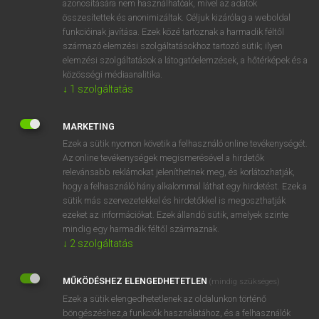
azonosítására nem használhatóak, mivel az adatok
összesítettek és anonimizáltak. Céljuk kizárólag a weboldal
mn
anti-sub
tengeralattjáró elhárító
funkcióinak javítása. Ezek közé tartoznak a harmadik féltől
származó elemzési szolgáltatásokhoz tartozó sütik; ilyen
elemzési szolgáltatások a látogatóelemzések, a hőtérképek és a
⚲ anti-sub
keresése szótárainkban
közösségi médiaanalitika.
↓
1
szolgáltatás
MARKETING
Ezek a sütik nyomon követik a felhasználó online tevékenységét.
DÍJMENTES ANGOL SZÓTÁR
Az online tevékenységek megismerésével a hirdetők
relevánsabb reklámokat jeleníthetnek meg, és korlátozhatják,
anti-slavery
hogy a felhasználó hány alkalommal láthat egy hirdetést. Ezek a
antisocial
sütik más szervezetekkel és hirdetőkkel is megoszthatják
ezeket az információkat. Ezek állandó sütik, amelyek szinte
antispasmodic
mindig egy harmadik féltől származnak.
antistrophe
↓
2
szolgáltatás
anti-sub
MŰKÖDÉSHEZ ELENGEDHETETLEN
(mindig szükséges)
antiszemita
Ezek a sütik elengedhetetlenek az oldalunkon történő
antiszemitizmus
böngészéshez,a funkciók használatához, és a felhasználók