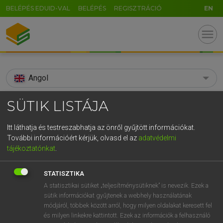
BELÉPÉS EDUID-VAL
BELÉPÉS
REGISZTRÁCIÓ
EN
menu
Angol
search
SÜTIK LISTÁJA
GR
KERESÉS
Itt láthatja és testreszabhatja az önről gyűjtött információkat.
5
6
7
8
9
ö
ü
ó
További információért kérjük, olvasd el az
adatvédelmi
TALÁLATOK
74 ms (3 db)
tájékoztatónkat
.
r
t
z
u
i
o
p
ő
ú
anti-sub
anti-submarine
STATISZTIKA
g
h
j
k
l
é
á
ű
Ω
Díjmentes angol szótár
Angol−magyar egyetemes nagyszótár
A statisztikai sütiket „teljesítménysütiknek” is nevezik. Ezek a
sütik információkat gyűjtenek a webhely használatának
v
b
n
m
,
.
-
AltGr
módjáról, többek között arról, hogy milyen oldalakat keresett fel
Díjmentes angol szótár
arrow_forward_ios
és milyen linkekre kattintott. Ezek az információk a felhasználó