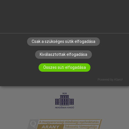
RÓLUNK
ELÉRHETŐSÉG
SÜTI BEÁLLÍTÁSOK
IRATKOZZ FEL HÍRLEVELÜNKRE!
Csak a szükséges sütik elfogadása
Kiválasztottak elfogadása
Összes süti elfogadása
Powered by Klaro!
LICENCSZERZŐDÉS
ADATVÉDELEM