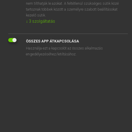
nem tilthatják le azokat. A feltétlenül szükséges sütik közé
antiszepszis
tartoznak többek között a személyre szabott beállításokat
antiszeptikus
kezelő sütik.
↓
3
szolgáltatás
ÖSSZES APP ÁTKAPCSOLÁSA
SZOTAR.NET APPLIKÁCIÓ
Használja ezt a kapcsolót az összes alkalmazás
engedélyezéséhez/letiltásához.
MICROSOFT OFFICE BŐVÍTMÉNY
BEÉPÜLŐ SZÓTÁRMODUL
ONLINE NYELVVIZSGA
EGYÉNI FELHASZNÁLÓKNAK
TANULÓKNAK
OKTATÁSI INTÉZMÉNYEKNEK
VÁLLALATI MEGOLDÁSOK
SÚGÓ