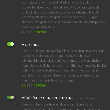
azonosítására nem használhatóak, mivel az adatok
mn
anserine
liba-
összesítettek és anonimizáltak. Céljuk kizárólag a weboldal
funkcióinak javítása. Ezek közé tartoznak a harmadik féltől
lúd-
származó elemzési szolgáltatásokhoz tartozó sütik; ilyen
buta
elemzési szolgáltatások a látogatóelemzések, a hőtérképek és a
közösségi médiaanalitika.
↓
1
szolgáltatás
⚲ anserine
keresése szótárainkban
MARKETING
Ezek a sütik nyomon követik a felhasználó online tevékenységét.
Az online tevékenységek megismerésével a hirdetők
relevánsabb reklámokat jeleníthetnek meg, és korlátozhatják,
DÍJMENTES ANGOL SZÓTÁR
hogy a felhasználó hány alkalommal láthat egy hirdetést. Ezek a
sütik más szervezetekkel és hirdetőkkel is megoszthatják
A. N. Other
ezeket az információkat. Ezek állandó sütik, amelyek szinte
mindig egy harmadik féltől származnak.
anoxia
↓
2
szolgáltatás
ansaphone
anschluss
MŰKÖDÉSHEZ ELENGEDHETETLEN
(mindig szükséges)
Ezek a sütik elengedhetetlenek az oldalunkon történő
anserine
böngészéshez,a funkciók használatához, és a felhasználók