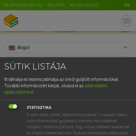
BELÉPÉS EDUID-VAL
BELÉPÉS
REGISZTRÁCIÓ
EN
menu
Angol
search
SÜTIK LISTÁJA
GR
KERESÉS
Itt láthatja és testreszabhatja az önről gyűjtött információkat.
5
6
7
8
9
ö
ü
ó
További információért kérjük, olvasd el az
adatvédelmi
TALÁLATOK
97 ms (3 db)
tájékoztatónkat
.
r
t
z
u
i
o
p
ő
ú
anserine
anserine
g
h
j
k
l
é
á
ű
Ω
STATISZTIKA
Díjmentes angol szótár
Angol−magyar egyetemes nagyszótár
A statisztikai sütiket „teljesítménysütiknek” is nevezik. Ezek a
v
b
n
m
,
.
-
AltGr
sütik információkat gyűjtenek a webhely használatának
módjáról, többek között arról, hogy milyen oldalakat keresett fel
Díjmentes angol szótár
arrow_forward_ios
és milyen linkekre kattintott. Ezek az információk a felhasználó