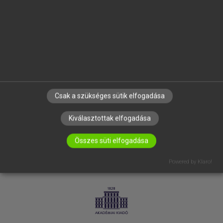
SÚGÓ
RÓLUNK
ELÉRHETŐSÉG
SÜTI BEÁLLÍTÁSOK
IRATKOZZ FEL HÍRLEVELÜNKRE!
Csak a szükséges sütik elfogadása
Kiválasztottak elfogadása
Összes süti elfogadása
Powered by Klaro!
LICENCSZERZŐDÉS
ADATVÉDELEM