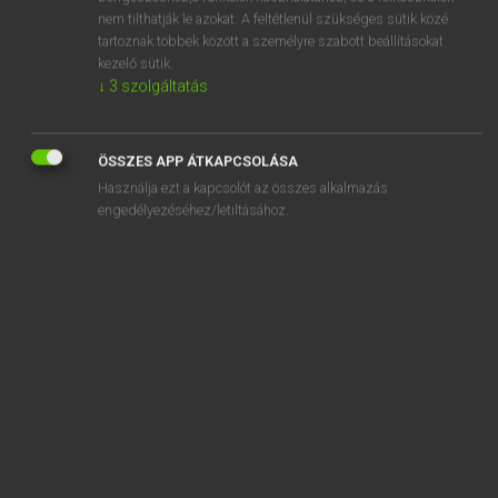
ANSI
nem tilthatják le azokat. A feltétlenül szükséges sütik közé
tartoznak többek között a személyre szabott beállításokat
answer
kezelő sütik.
answerable
↓
3
szolgáltatás
answer back
ÖSSZES APP ÁTKAPCSOLÁSA
Használja ezt a kapcsolót az összes alkalmazás
engedélyezéséhez/letiltásához.
SZOTAR.NET APPLIKÁCIÓ
MICROSOFT OFFICE BŐVÍTMÉNY
BEÉPÜLŐ SZÓTÁRMODUL
ONLINE NYELVVIZSGA
EGYÉNI FELHASZNÁLÓKNAK
TANULÓKNAK
OKTATÁSI INTÉZMÉNYEKNEK
VÁLLALATI MEGOLDÁSOK