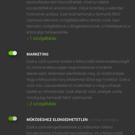
azonosítására nem használhatóak, mivel az adatok
ige
annunciate
bejelent
összesítettek és anonimizáltak. Céljuk kizárólag a weboldal
funkcióinak javítása. Ezek közé tartoznak a harmadik féltől
kihirdet
származó elemzési szolgáltatásokhoz tartozó sütik; ilyen
elemzési szolgáltatások a látogatóelemzések, a hőtérképek és a
közösségi médiaanalitika.
↓
1
szolgáltatás
⚲ annunciate
keresése szótárainkban
MARKETING
Ezek a sütik nyomon követik a felhasználó online tevékenységét.
Az online tevékenységek megismerésével a hirdetők
DÍJMENTES ANGOL SZÓTÁR
relevánsabb reklámokat jeleníthetnek meg, és korlátozhatják,
hogy a felhasználó hány alkalommal láthat egy hirdetést. Ezek a
annulate
sütik más szervezetekkel és hirdetőkkel is megoszthatják
annulet
ezeket az információkat. Ezek állandó sütik, amelyek szinte
mindig egy harmadik féltől származnak.
annulment
↓
2
szolgáltatás
annulus
MŰKÖDÉSHEZ ELENGEDHETETLEN
annunciate
(mindig szükséges)
Ezek a sütik elengedhetetlenek az oldalunkon történő
annunciation
böngészéshez,a funkciók használatához, és a felhasználók