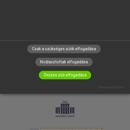
SÚGÓ
RÓLUNK
ELÉRHETŐSÉG
SÜTI BEÁLLÍTÁSOK
IRATKOZZ FEL HÍRLEVELÜNKRE!
Csak a szükséges sütik elfogadása
Kiválasztottak elfogadása
Összes süti elfogadása
Powered by Klaro!
LICENCSZERZŐDÉS
ADATVÉDELEM