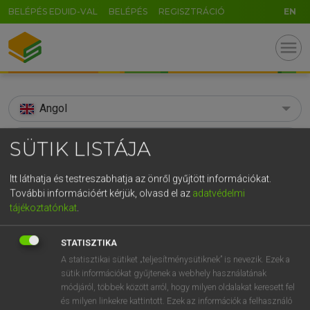
BELÉPÉS EDUID-VAL
BELÉPÉS
REGISZTRÁCIÓ
EN
menu
Angol
search
SÜTIK LISTÁJA
GR
KERESÉS
Itt láthatja és testreszabhatja az önről gyűjtött információkat.
5
6
7
8
9
ö
ü
ó
További információért kérjük, olvasd el az
adatvédelmi
TALÁLATOK
133 ms (10 db)
tájékoztatónkat
.
r
t
z
u
i
o
p
ő
ú
annunciate
annunciate
STATISZTIKA
g
h
j
k
l
é
á
ű
Ω
Díjmentes angol szótár
Angol−magyar egyetemes nagyszótár
A statisztikai sütiket „teljesítménysütiknek” is nevezik. Ezek a
v
b
n
m
,
.
-
AltGr
sütik információkat gyűjtenek a webhely használatának
módjáról, többek között arról, hogy milyen oldalakat keresett fel
Díjmentes angol szótár
arrow_forward_ios
és milyen linkekre kattintott. Ezek az információk a felhasználó