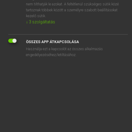
Annunciation
nem tilthatják le azokat. A feltétlenül szükséges sütik közé
tartoznak többek között a személyre szabott beállításokat
annunciator
kezelő sütik.
↓
3
szolgáltatás
anód
ÖSSZES APP ÁTKAPCSOLÁSA
Használja ezt a kapcsolót az összes alkalmazás
engedélyezéséhez/letiltásához.
SZOTAR.NET APPLIKÁCIÓ
MICROSOFT OFFICE BŐVÍTMÉNY
BEÉPÜLŐ SZÓTÁRMODUL
ONLINE NYELVVIZSGA
EGYÉNI FELHASZNÁLÓKNAK
TANULÓKNAK
OKTATÁSI INTÉZMÉNYEKNEK
VÁLLALATI MEGOLDÁSOK