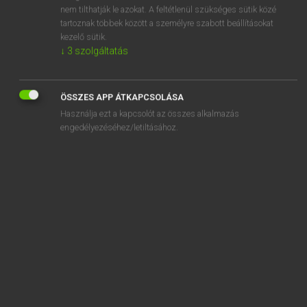
annates
nem tilthatják le azokat. A feltétlenül szükséges sütik közé
tartoznak többek között a személyre szabott beállításokat
Anne
kezelő sütik.
↓
3
szolgáltatás
anneal
ÖSSZES APP ÁTKAPCSOLÁSA
Használja ezt a kapcsolót az összes alkalmazás
engedélyezéséhez/letiltásához.
SZOTAR.NET APPLIKÁCIÓ
MICROSOFT OFFICE BŐVÍTMÉNY
BEÉPÜLŐ SZÓTÁRMODUL
ONLINE NYELVVIZSGA
EGYÉNI FELHASZNÁLÓKNAK
TANULÓKNAK
OKTATÁSI INTÉZMÉNYEKNEK
VÁLLALATI MEGOLDÁSOK