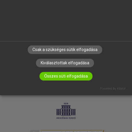
SÚGÓ
RÓLUNK
ELÉRHETŐSÉG
SÜTI BEÁLLÍTÁSOK
IRATKOZZ FEL HÍRLEVELÜNKRE!
Csak a szükséges sütik elfogadása
Kiválasztottak elfogadása
Összes süti elfogadása
Powered by Klaro!
LICENCSZERZŐDÉS
ADATVÉDELEM