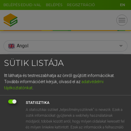
BELÉPÉS EDUID-VAL
BELÉPÉS
REGISZTRÁCIÓ
EN
menu
Angol
search
SÜTIK LISTÁJA
GR
KERESÉS
Itt láthatja és testreszabhatja az önről gyűjtött információkat.
5
6
7
8
9
ö
ü
ó
További információért kérjük, olvasd el az
adatvédelmi
TALÁLATOK
95 ms (11 db)
tájékoztatónkat
.
r
t
z
u
i
o
p
ő
ú
annals
annals
STATISZTIKA
g
h
j
k
l
é
á
ű
Ω
Díjmentes angol szótár
Angol−magyar egyetemes nagyszótár
A statisztikai sütiket „teljesítménysütiknek” is nevezik. Ezek a
v
b
n
m
,
.
-
AltGr
sütik információkat gyűjtenek a webhely használatának
módjáról, többek között arról, hogy milyen oldalakat keresett fel
Díjmentes angol szótár
arrow_forward_ios
és milyen linkekre kattintott. Ezek az információk a felhasználó