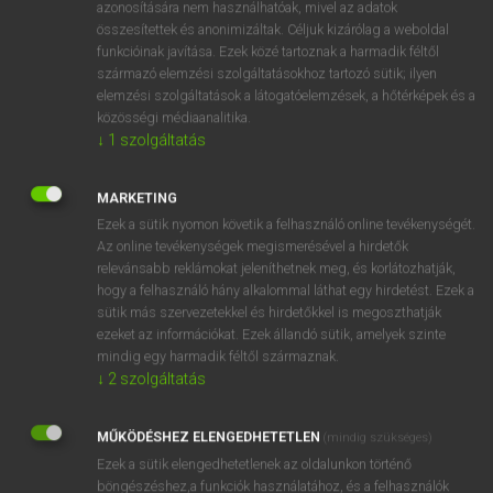
azonosítására nem használhatóak, mivel az adatok
fn
annals
(évi) krónika
összesítettek és anonimizáltak. Céljuk kizárólag a weboldal
funkcióinak javítása. Ezek közé tartoznak a harmadik féltől
évkönyv
származó elemzési szolgáltatásokhoz tartozó sütik; ilyen
elemzési szolgáltatások a látogatóelemzések, a hőtérképek és a
közösségi médiaanalitika.
↓
1
szolgáltatás
⚲ annals
keresése szótárainkban
MARKETING
Ezek a sütik nyomon követik a felhasználó online tevékenységét.
Az online tevékenységek megismerésével a hirdetők
DÍJMENTES ANGOL SZÓTÁR
relevánsabb reklámokat jeleníthetnek meg, és korlátozhatják,
hogy a felhasználó hány alkalommal láthat egy hirdetést. Ezek a
annak
sütik más szervezetekkel és hirdetőkkel is megoszthatják
annál
ezeket az információkat. Ezek állandó sütik, amelyek szinte
mindig egy harmadik féltől származnak.
annálfogva
↓
2
szolgáltatás
annalist
MŰKÖDÉSHEZ ELENGEDHETETLEN
annals
(mindig szükséges)
Ezek a sütik elengedhetetlenek az oldalunkon történő
Annapolis
böngészéshez,a funkciók használatához, és a felhasználók