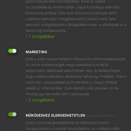
azonosítására nem használhatóak, mivel az adatok
összesítettek és anonimizáltak. Céljuk kizárólag a weboldal
fn
anacoluthon
szerkezetszakadás
funkcióinak javítása. Ezek közé tartoznak a harmadik féltől
származó elemzési szolgáltatásokhoz tartozó sütik; ilyen
elemzési szolgáltatások a látogatóelemzések, a hőtérképek és a
⚲ anacoluthon
keresése szótárainkban
közösségi médiaanalitika.
↓
1
szolgáltatás
MARKETING
Ezek a sütik nyomon követik a felhasználó online tevékenységét.
DÍJMENTES ANGOL SZÓTÁR
Az online tevékenységek megismerésével a hirdetők
relevánsabb reklámokat jeleníthetnek meg, és korlátozhatják,
anabolism
hogy a felhasználó hány alkalommal láthat egy hirdetést. Ezek a
anabranch
sütik más szervezetekkel és hirdetőkkel is megoszthatják
ezeket az információkat. Ezek állandó sütik, amelyek szinte
anachronism
mindig egy harmadik féltől származnak.
anachronistic
↓
2
szolgáltatás
anacoluthon
MŰKÖDÉSHEZ ELENGEDHETETLEN
(mindig szükséges)
anaconda
Ezek a sütik elengedhetetlenek az oldalunkon történő
anacreontic
böngészéshez,a funkciók használatához, és a felhasználók