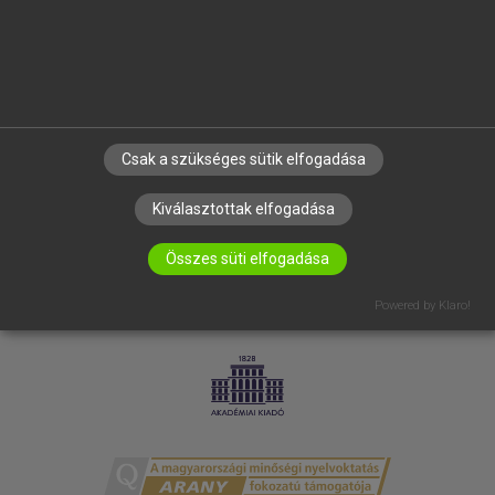
RÓLUNK
ELÉRHETŐSÉG
SÜTI BEÁLLÍTÁSOK
IRATKOZZ FEL HÍRLEVELÜNKRE!
Csak a szükséges sütik elfogadása
Kiválasztottak elfogadása
Összes süti elfogadása
Powered by Klaro!
LICENCSZERZŐDÉS
ADATVÉDELEM