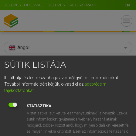
BELÉPÉS EDUID-VAL
BELÉPÉS
REGISZTRÁCIÓ
EN
menu
Angol
search
SÜTIK LISTÁJA
GR
KERESÉS
Itt láthatja és testreszabhatja az önről gyűjtött információkat.
5
6
7
8
9
ö
ü
ó
További információért kérjük, olvasd el az
adatvédelmi
TALÁLATOK
104 ms (3 db)
tájékoztatónkat
.
r
t
z
u
i
o
p
ő
ú
anacoluthon
anacoluthon
STATISZTIKA
g
h
j
k
l
é
á
ű
Ω
Díjmentes angol szótár
Angol−magyar egyetemes nagyszótár
A statisztikai sütiket „teljesítménysütiknek” is nevezik. Ezek a
sütik információkat gyűjtenek a webhely használatának
v
b
n
m
,
.
-
AltGr
módjáról, többek között arról, hogy milyen oldalakat keresett fel
Díjmentes angol szótár
arrow_forward_ios
és milyen linkekre kattintott. Ezek az információk a felhasználó