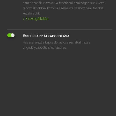
nem tilthatják le azokat. A feltétlenül szükséges sütik közé
anacrusis
tartoznak többek között a személyre szabott beállításokat
anadromous
kezelő sütik.
↓
3
szolgáltatás
ÖSSZES APP ÁTKAPCSOLÁSA
SZOTAR.NET APPLIKÁCIÓ
Használja ezt a kapcsolót az összes alkalmazás
engedélyezéséhez/letiltásához.
MICROSOFT OFFICE BŐVÍTMÉNY
BEÉPÜLŐ SZÓTÁRMODUL
ONLINE NYELVVIZSGA
EGYÉNI FELHASZNÁLÓKNAK
TANULÓKNAK
OKTATÁSI INTÉZMÉNYEKNEK
VÁLLALATI MEGOLDÁSOK
SÚGÓ