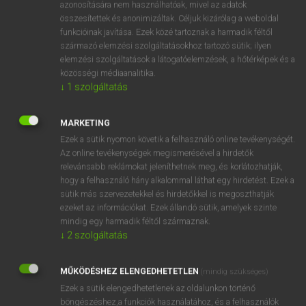
azonosítására nem használhatóak, mivel az adatok
fn
alchemist
alkimista
összesítettek és anonimizáltak. Céljuk kizárólag a weboldal
funkcióinak javítása. Ezek közé tartoznak a harmadik féltől
aranycsináló
származó elemzési szolgáltatásokhoz tartozó sütik; ilyen
elemzési szolgáltatások a látogatóelemzések, a hőtérképek és a
közösségi médiaanalitika.
↓
1
szolgáltatás
⚲ alchemist
keresése szótárainkban
MARKETING
Ezek a sütik nyomon követik a felhasználó online tevékenységét.
Az online tevékenységek megismerésével a hirdetők
DÍJMENTES ANGOL SZÓTÁR
relevánsabb reklámokat jeleníthetnek meg, és korlátozhatják,
hogy a felhasználó hány alkalommal láthat egy hirdetést. Ezek a
albumin
sütik más szervezetekkel és hirdetőkkel is megoszthatják
álca
ezeket az információkat. Ezek állandó sütik, amelyek szinte
mindig egy harmadik féltől származnak.
álcáz
↓
2
szolgáltatás
álcázás
MŰKÖDÉSHEZ ELENGEDHETETLEN
alchemist
(mindig szükséges)
Ezek a sütik elengedhetetlenek az oldalunkon történő
alchemy
böngészéshez,a funkciók használatához, és a felhasználók