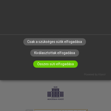
SÚGÓ
RÓLUNK
ELÉRHETŐSÉG
SÜTI BEÁLLÍTÁSOK
IRATKOZZ FEL HÍRLEVELÜNKRE!
Csak a szükséges sütik elfogadása
Kiválasztottak elfogadása
Összes süti elfogadása
Powered by Klaro!
LICENCSZERZŐDÉS
ADATVÉDELEM