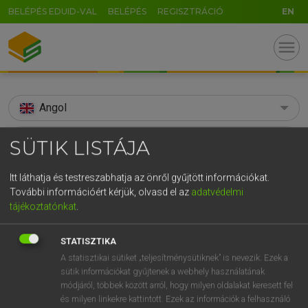
BELÉPÉS EDUID-VAL
BELÉPÉS
REGISZTRÁCIÓ
EN
menu
Angol
search
SÜTIK LISTÁJA
GR
KERESÉS
Itt láthatja és testreszabhatja az önről gyűjtött információkat.
5
6
7
8
9
ö
ü
ó
További információért kérjük, olvasd el az
adatvédelmi
TALÁLATOK
90 ms (7 db)
tájékoztatónkat
.
r
t
z
u
i
o
p
ő
ú
alchemist
alchemist
STATISZTIKA
g
h
j
k
l
é
á
ű
Ω
Díjmentes angol szótár
Angol−magyar egyetemes nagyszótár
A statisztikai sütiket „teljesítménysütiknek” is nevezik. Ezek a
v
b
n
m
,
.
-
AltGr
sütik információkat gyűjtenek a webhely használatának
módjáról, többek között arról, hogy milyen oldalakat keresett fel
Díjmentes angol szótár
arrow_forward_ios
és milyen linkekre kattintott. Ezek az információk a felhasználó