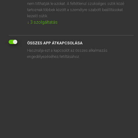
nem tilthatják le azokat. A feltétlenül szükséges sütik közé
airlift
tartoznak többek között a személyre szabott beállításokat
airline
kezelő sütik.
↓
3
szolgáltatás
ÖSSZES APP ÁTKAPCSOLÁSA
SZOTAR.NET APPLIKÁCIÓ
Használja ezt a kapcsolót az összes alkalmazás
engedélyezéséhez/letiltásához.
MICROSOFT OFFICE BŐVÍTMÉNY
BEÉPÜLŐ SZÓTÁRMODUL
ONLINE NYELVVIZSGA
EGYÉNI FELHASZNÁLÓKNAK
TANULÓKNAK
OKTATÁSI INTÉZMÉNYEKNEK
VÁLLALATI MEGOLDÁSOK
SÚGÓ