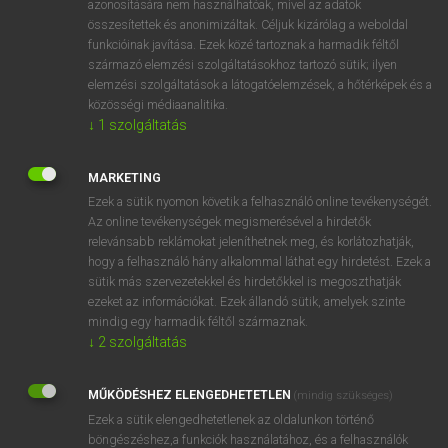
azonosítására nem használhatóak, mivel az adatok
összesítettek és anonimizáltak. Céljuk kizárólag a weboldal
ige
air-launch
levegőben/levegőből/fedélzetről indít
funkcióinak javítása. Ezek közé tartoznak a harmadik féltől
származó elemzési szolgáltatásokhoz tartozó sütik; ilyen
elemzési szolgáltatások a látogatóelemzések, a hőtérképek és a
⚲ air-launch
keresése szótárainkban
közösségi médiaanalitika.
↓
1
szolgáltatás
MARKETING
Ezek a sütik nyomon követik a felhasználó online tevékenységét.
DÍJMENTES ANGOL SZÓTÁR
Az online tevékenységek megismerésével a hirdetők
relevánsabb reklámokat jeleníthetnek meg, és korlátozhatják,
airiness
hogy a felhasználó hány alkalommal láthat egy hirdetést. Ezek a
airing
sütik más szervezetekkel és hirdetőkkel is megoszthatják
ezeket az információkat. Ezek állandó sütik, amelyek szinte
airing cupboard
mindig egy harmadik féltől származnak.
air lane
↓
2
szolgáltatás
air-launch
MŰKÖDÉSHEZ ELENGEDHETETLEN
(mindig szükséges)
airless
Ezek a sütik elengedhetetlenek az oldalunkon történő
air letter
böngészéshez,a funkciók használatához, és a felhasználók