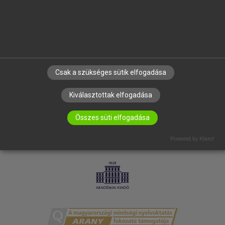
RÓLUNK
ELÉRHETŐSÉG
SÜTI BEÁLLÍTÁSOK
IRATKOZZ FEL HÍRLEVELÜNKRE!
Csak a szükséges sütik elfogadása
Kiválasztottak elfogadása
Összes süti elfogadása
Powered by Klaro!
LICENCSZERZŐDÉS
ADATVÉDELEM