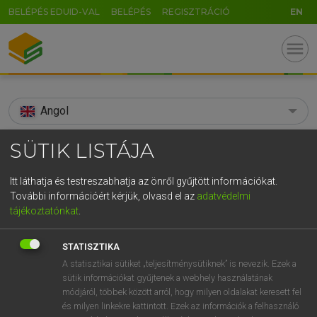
BELÉPÉS EDUID-VAL
BELÉPÉS
REGISZTRÁCIÓ
EN
menu
Angol
search
SÜTIK LISTÁJA
GR
KERESÉS
Itt láthatja és testreszabhatja az önről gyűjtött információkat.
5
6
7
8
9
ö
ü
ó
További információért kérjük, olvasd el az
adatvédelmi
TALÁLATOK
106 ms (3 db)
tájékoztatónkat
.
r
t
z
u
i
o
p
ő
ú
air-launch
ALBM
STATISZTIKA
g
h
j
k
l
é
á
ű
Ω
Díjmentes angol szótár
Angol−magyar egyetemes nagyszótár
A statisztikai sütiket „teljesítménysütiknek” is nevezik. Ezek a
sütik információkat gyűjtenek a webhely használatának
v
b
n
m
,
.
-
AltGr
módjáról, többek között arról, hogy milyen oldalakat keresett fel
Díjmentes angol szótár
arrow_forward_ios
és milyen linkekre kattintott. Ezek az információk a felhasználó