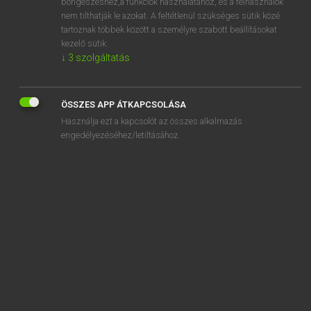
böngészéshez,a funkciók használatához, és a felhasználók
Ágota
nem tilthatják le azokat. A feltétlenül szükséges sütik közé
tartoznak többek között a személyre szabott beállításokat
ágrajz
kezelő sütik.
agrár
↓
3
szolgáltatás
„
agora
” szó hasonló kifejezései:
ÖSSZES APP ÁTKAPCSOLÁSA
PIACTÉR
FŐTÉR
Használja ezt a kapcsolót az összes alkalmazás
engedélyezéséhez/letiltásához.
SZOTAR.NET APPLIKÁCIÓ
MICROSOFT OFFICE BŐVÍTMÉNY
BEÉPÜLŐ SZÓTÁRMODUL
ONLINE NYELVVIZSGA
EGYÉNI FELHASZNÁLÓKNAK
TANULÓKNAK