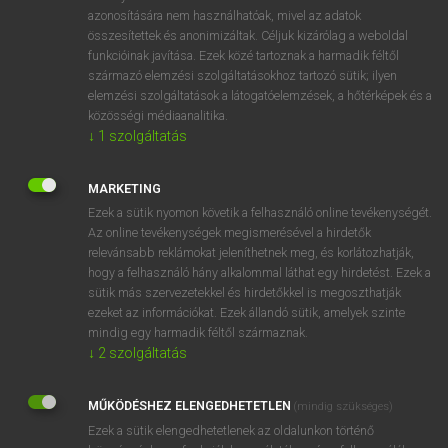
azonosítására nem használhatóak, mivel az adatok
fn
agora
agora
összesítettek és anonimizáltak. Céljuk kizárólag a weboldal
piactér
funkcióinak javítása. Ezek közé tartoznak a harmadik féltől
származó elemzési szolgáltatásokhoz tartozó sütik; ilyen
elemzési szolgáltatások a látogatóelemzések, a hőtérképek és a
közösségi médiaanalitika.
⚲ agora
keresése szótárainkban
↓
1
szolgáltatás
MARKETING
Ezek a sütik nyomon követik a felhasználó online tevékenységét.
DÍJMENTES ANGOL SZÓTÁR
Az online tevékenységek megismerésével a hirdetők
relevánsabb reklámokat jeleníthetnek meg, és korlátozhatják,
agonizing
hogy a felhasználó hány alkalommal láthat egy hirdetést. Ezek a
sütik más szervezetekkel és hirdetőkkel is megoszthatják
agony
ezeket az információkat. Ezek állandó sütik, amelyek szinte
mindig egy harmadik féltől származnak.
agony aunt
↓
2
szolgáltatás
agony column
agora
MŰKÖDÉSHEZ ELENGEDHETETLEN
(mindig szükséges)
agoraphobia
Ezek a sütik elengedhetetlenek az oldalunkon történő