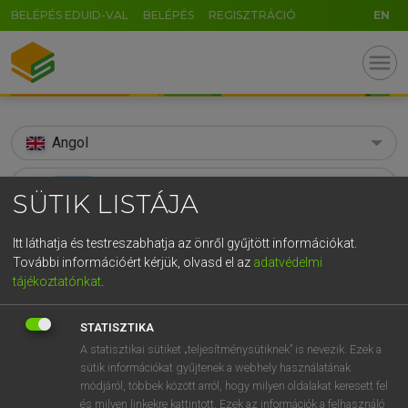
BELÉPÉS EDUID-VAL
BELÉPÉS
REGISZTRÁCIÓ
EN
menu
Angol
search
SÜTIK LISTÁJA
GR
KERESÉS
Itt láthatja és testreszabhatja az önről gyűjtött információkat.
5
6
7
8
9
ö
ü
ó
További információért kérjük, olvasd el az
adatvédelmi
TALÁLATOK
99 ms (6 db)
tájékoztatónkat
.
r
t
z
u
i
o
p
ő
ú
agora
agora
g
h
j
k
l
é
á
ű
Ω
STATISZTIKA
Díjmentes angol szótár
Angol−magyar egyetemes nagyszótár
A statisztikai sütiket „teljesítménysütiknek” is nevezik. Ezek a
v
b
n
m
,
.
-
AltGr
sütik információkat gyűjtenek a webhely használatának
módjáról, többek között arról, hogy milyen oldalakat keresett fel
Díjmentes angol szótár
arrow_forward_ios
és milyen linkekre kattintott. Ezek az információk a felhasználó