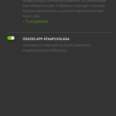
agonizing
böngészéshez,a funkciók használatához, és a felhasználók
nem tilthatják le azokat. A feltétlenül szükséges sütik közé
agony
tartoznak többek között a személyre szabott beállításokat
kezelő sütik.
agony aunt
↓
3
szolgáltatás
agony column
agora
ÖSSZES APP ÁTKAPCSOLÁSA
agoraphobia
Használja ezt a kapcsolót az összes alkalmazás
engedélyezéséhez/letiltásához.
SZOTAR.NET APPLIKÁCIÓ
MICROSOFT OFFICE BŐVÍTMÉNY
BEÉPÜLŐ SZÓTÁRMODUL
ONLINE NYELVVIZSGA
EGYÉNI FELHASZNÁLÓKNAK
TANULÓKNAK