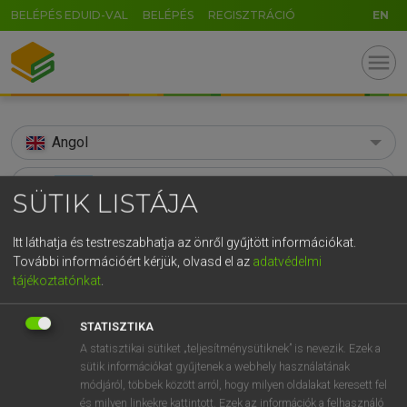
BELÉPÉS EDUID-VAL
BELÉPÉS
REGISZTRÁCIÓ
EN
menu
Angol
search
SÜTIK LISTÁJA
GR
KERESÉS
Itt láthatja és testreszabhatja az önről gyűjtött információkat.
5
6
7
8
9
ö
ü
ó
További információért kérjük, olvasd el az
adatvédelmi
TALÁLATOK
111 ms (31 db)
tájékoztatónkat
.
r
t
z
u
i
o
p
ő
ú
agony
agony
g
h
j
k
l
é
á
ű
Ω
STATISZTIKA
Díjmentes angol szótár
Angol−magyar egyetemes nagyszótár
A statisztikai sütiket „teljesítménysütiknek” is nevezik. Ezek a
v
b
n
m
,
.
-
AltGr
sütik információkat gyűjtenek a webhely használatának
módjáról, többek között arról, hogy milyen oldalakat keresett fel
Díjmentes angol szótár
arrow_forward_ios
és milyen linkekre kattintott. Ezek az információk a felhasználó