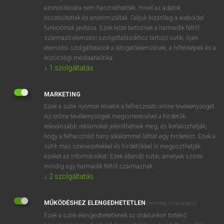
azonosítására nem használhatóak, mivel az adatok
fn
agony
haláltusa
összesítettek és anonimizáltak. Céljuk kizárólag a weboldal
gyötrelem
funkcióinak javítása. Ezek közé tartoznak a harmadik féltől
származó elemzési szolgáltatásokhoz tartozó sütik; ilyen
vívódás
elemzési szolgáltatások a látogatóelemzések, a hőtérképek és a
halálküzdelem
közösségi médiaanalitika.
kínlódás
↓
1
szolgáltatás
MARKETING
⚲ agony
keresése szótárainkban
Ezek a sütik nyomon követik a felhasználó online tevékenységét.
Az online tevékenységek megismerésével a hirdetők
relevánsabb reklámokat jeleníthetnek meg, és korlátozhatják,
hogy a felhasználó hány alkalommal láthat egy hirdetést. Ezek a
sütik más szervezetekkel és hirdetőkkel is megoszthatják
DÍJMENTES ANGOL SZÓTÁR
ezeket az információkat. Ezek állandó sütik, amelyek szinte
mindig egy harmadik féltől származnak.
agonizál
↓
2
szolgáltatás
agonize
MŰKÖDÉSHEZ ELENGEDHETETLEN
(mindig szükséges)
agonized
Ezek a sütik elengedhetetlenek az oldalunkon történő