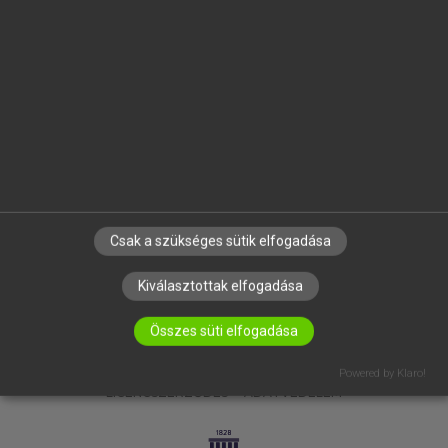
OKTATÁSI INTÉZMÉNYEKNEK
VÁLLALATI MEGOLDÁSOK
SÚGÓ
RÓLUNK
ELÉRHETŐSÉG
SÜTI BEÁLLÍTÁSOK
IRATKOZZ FEL HÍRLEVELÜNKRE!
Csak a szükséges sütik elfogadása
Kiválasztottak elfogadása
Összes süti elfogadása
Powered by Klaro!
LICENCSZERZŐDÉS
ADATVÉDELEM