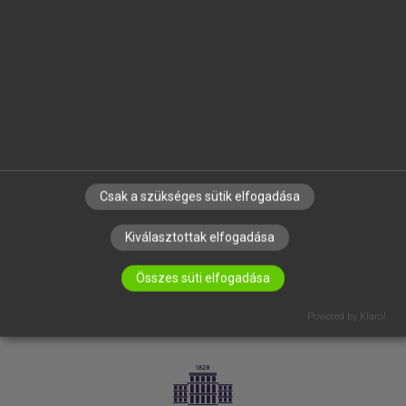
VÁLLALATI MEGOLDÁSOK
SÚGÓ
RÓLUNK
ELÉRHETŐSÉG
SÜTI BEÁLLÍTÁSOK
IRATKOZZ FEL HÍRLEVELÜNKRE!
Csak a szükséges sütik elfogadása
Kiválasztottak elfogadása
Összes süti elfogadása
Powered by Klaro!
LICENCSZERZŐDÉS
ADATVÉDELEM