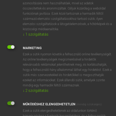
azonosítására nem használhatóak, mivel az adatok
mn
aglow
tündöklő
összesítettek és anonimizáltak. Céljuk kizárólag a weboldal
funkcióinak javítása. Ezek közé tartoznak a harmadik féltől
hsz
lángolva
származó elemzési szolgáltatásokhoz tartozó sütik; ilyen
tündökölve
elemzési szolgáltatások a látogatóelemzések, a hőtérképek és a
izzóan
közösségi médiaanalitika.
↓
1
szolgáltatás
⚲ aglow
keresése szótárainkban
MARKETING
Ezek a sütik nyomon követik a felhasználó online tevékenységét.
Az online tevékenységek megismerésével a hirdetők
relevánsabb reklámokat jeleníthetnek meg, és korlátozhatják,
hogy a felhasználó hány alkalommal láthat egy hirdetést. Ezek a
DÍJMENTES ANGOL SZÓTÁR
sütik más szervezetekkel és hirdetőkkel is megoszthatják
ezeket az információkat. Ezek állandó sütik, amelyek szinte
agitator
mindig egy harmadik féltől származnak.
↓
2
szolgáltatás
agitátor
agitprop
MŰKÖDÉSHEZ ELENGEDHETETLEN
(mindig szükséges)
aglet
Ezek a sütik elengedhetetlenek az oldalunkon történő
böngészéshez,a funkciók használatához, és a felhasználók