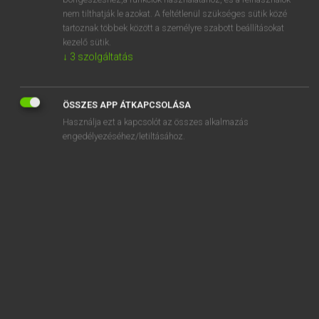
aglow
nem tilthatják le azokat. A feltétlenül szükséges sütik közé
AGM
tartoznak többek között a személyre szabott beállításokat
kezelő sütik.
agnail
↓
3
szolgáltatás
agnate
Agnes
ÖSSZES APP ÁTKAPCSOLÁSA
Használja ezt a kapcsolót az összes alkalmazás
engedélyezéséhez/letiltásához.
SZOTAR.NET APPLIKÁCIÓ
MICROSOFT OFFICE BŐVÍTMÉNY
BEÉPÜLŐ SZÓTÁRMODUL
ONLINE NYELVVIZSGA
EGYÉNI FELHASZNÁLÓKNAK
TANULÓKNAK
OKTATÁSI INTÉZMÉNYEKNEK