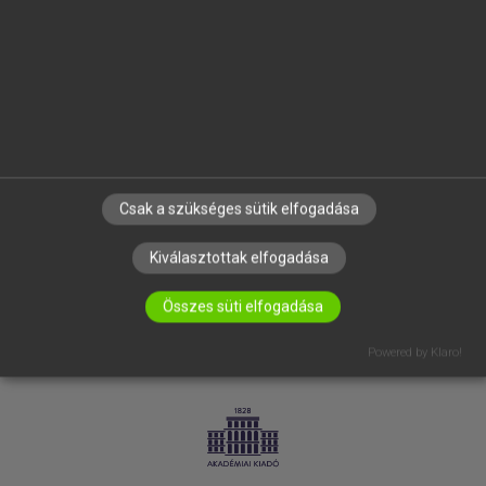
SÚGÓ
RÓLUNK
ELÉRHETŐSÉG
SÜTI BEÁLLÍTÁSOK
IRATKOZZ FEL HÍRLEVELÜNKRE!
Csak a szükséges sütik elfogadása
Kiválasztottak elfogadása
Összes süti elfogadása
Powered by Klaro!
LICENCSZERZŐDÉS
ADATVÉDELEM