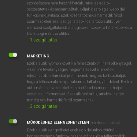
azonosítására nem használhatóak, mivel az adatok
mn
ageless
örökifjú
összesítettek és anonimizáltak. Céljuk kizárólag a weboldal
funkcióinak javítása. Ezek közé tartoznak a harmadik féltől
időtlen
származó elemzési szolgáltatásokhoz tartozó sütik; ilyen
kortalan
elemzési szolgáltatások a látogatóelemzések, a hőtérképek és a
közösségi médiaanalitika.
↓
1
szolgáltatás
⚲ ageless
keresése szótárainkban
MARKETING
Ezek a sütik nyomon követik a felhasználó online tevékenységét.
Az online tevékenységek megismerésével a hirdetők
relevánsabb reklámokat jeleníthetnek meg, és korlátozhatják,
DÍJMENTES ANGOL SZÓTÁR
hogy a felhasználó hány alkalommal láthat egy hirdetést. Ezek a
sütik más szervezetekkel és hirdetőkkel is megoszthatják
age group
ezeket az információkat. Ezek állandó sütik, amelyek szinte
mindig egy harmadik féltől származnak.
age-group
↓
2
szolgáltatás
ageing
ageism
MŰKÖDÉSHEZ ELENGEDHETETLEN
(mindig szükséges)
Ezek a sütik elengedhetetlenek az oldalunkon történő
ageless
böngészéshez,a funkciók használatához, és a felhasználók