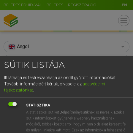
BELÉPÉS EDUID-VAL
BELÉPÉS
REGISZTRÁCIÓ
EN
menu
Angol
search
SÜTIK LISTÁJA
GR
KERESÉS
Itt láthatja és testreszabhatja az önről gyűjtött információkat.
5
6
7
8
9
ö
ü
ó
További információért kérjük, olvasd el az
adatvédelmi
TALÁLATOK
84 ms (7 db)
tájékoztatónkat
.
r
t
z
u
i
o
p
ő
ú
ageless
ageless
g
h
j
k
l
é
á
ű
Ω
STATISZTIKA
Díjmentes angol szótár
Angol−magyar egyetemes nagyszótár
A statisztikai sütiket „teljesítménysütiknek” is nevezik. Ezek a
v
b
n
m
,
.
-
AltGr
sütik információkat gyűjtenek a webhely használatának
módjáról, többek között arról, hogy milyen oldalakat keresett fel
Díjmentes angol szótár
arrow_forward_ios
és milyen linkekre kattintott. Ezek az információk a felhasználó