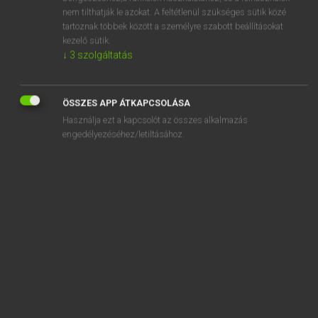
age limit
nem tilthatják le azokat. A feltétlenül szükséges sütik közé
tartoznak többek között a személyre szabott beállításokat
age-long
kezelő sütik.
agency
↓
3
szolgáltatás
agenda
ÖSSZES APP ÁTKAPCSOLÁSA
Használja ezt a kapcsolót az összes alkalmazás
engedélyezéséhez/letiltásához.
SZOTAR.NET APPLIKÁCIÓ
MICROSOFT OFFICE BŐVÍTMÉNY
BEÉPÜLŐ SZÓTÁRMODUL
ONLINE NYELVVIZSGA
EGYÉNI FELHASZNÁLÓKNAK
TANULÓKNAK
OKTATÁSI INTÉZMÉNYEKNEK
VÁLLALATI MEGOLDÁSOK