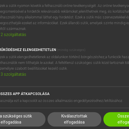
zek a sütik nyomon követik a felhasználó online tevékenységét. Az online tevékeny
egismerésével a hirdetők relevánsabb reklámokat jeleníthetnek meg, és korlátozhat
elhasználó hány alkalommal láthat egy hirdetést. Ezek a sütik más szervezetekkel és
egoszthatják ezeket az információkat. Ezek állandó sütik, amelyek szinte mindig 
éltől származnak.
2
szolgáltatás
ŰKÖDÉSHEZ ELENGEDHETETLEN
(mindig szükséges)
zek a sütik elengedhetetlenek az oldalunkon történő böngészéshez,a funkciók hasz
elhasználók nem tilthatják le azokat. A feltétlenül szükséges sütik közé tartoznak t
zemélyre szabott beállításokat kezelő sütik.
3
szolgáltatás
SSZES APP ÁTKAPCSOLÁSA
HASZNÁLÓKNAK
SÚGÓ
asználja ezt a kapcsolót az összes alkalmazás engedélyezéséhez/letiltásához.
K
RÓLUNK
NTÉZMÉNYEKNEK
ELÉRHETŐSÉG
a szükséges sütik
Kiválasztottak
Összes
MEGOLDÁSOK
SÜTI BEÁLLÍTÁSOK
elfogadása
elfogadása
elfog