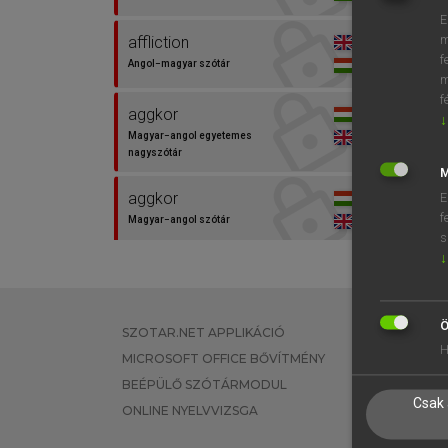
E
m
affliction
f
Angol−magyar szótár
m
f
aggkor
↓
Magyar−angol egyetemes
nagyszótár
M
aggkor
E
f
Magyar−angol szótár
s
↓
alapnyugdíj
Magyar−angol egyetemes
nagyszótár
Ö
SZOTAR.NET APPLIKÁCIÓ
EGYÉNI FEL
H
court
MICROSOFT OFFICE BŐVÍTMÉNY
TANULÓKNA
Angol−magyar egyetemes
BEÉPÜLŐ SZÓTÁRMODUL
OKTATÁSI I
nagyszótár
Csak 
ONLINE NYELVVIZSGA
VÁLLALATI 
creep up