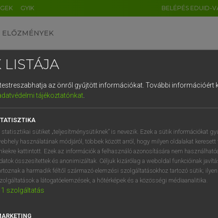
ÉGEK
GYIK
BELÉPÉS EDUID-V
ELŐZMÉNYEK
 LISTÁJA
és testreszabhatja az önről gyűjtött információkat.
További információért k
HU
DE
CN
FR
ES
IT
NL
RU
GR
adatvédelmi tájékoztatónkat
.
entes angol szótár
1
2
3
4
5
6
7
8
9
TATISZTIKA
mn
ld
ősrégi
q
w
e
r
t
z
u
i
 statisztikai sütiket „teljesítménysütiknek” is nevezik. Ezek a sütik információkat gy
réges-régi
ebhely használatának módjáról, többek között arról, hogy milyen oldalakat keresett 
a
s
d
f
g
h
j
k
l
é
inkekre kattintott. Ezek az információk a felhasználó azonosítására nem használható
datok összesítettek és anonimizáltak. Céljuk kizárólag a weboldal funkcióinak javít
í
y
x
c
v
b
n
m
,
.
artoznak a harmadik féltől származó elemzési szolgáltatásokhoz tartozó sütik; ilye
-old
keresése szótárainkban
zolgáltatások a látogatóelemzések, a hőtérképek és a közösségi médiaanalitika.
1
szolgáltatás
MARKETING