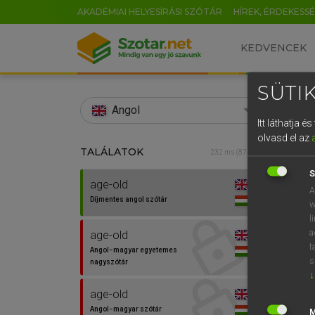
AKADÉMIAI HELYESÍRÁSI SZÓTÁR
HÍREK, ÉRDEKESS
KEDVENCEK
SÜTIK
search
Angol
Itt láthatja 
EN
olvasd el az
TALÁLATOK
Díjm
232 ms (87 db)
0
S
age-old
age-o
A
Díjmentes angol szótár
w
l
a
age-old
t
Angol−magyar egyetemes
⚲ age
s
nagyszótár
↓
age-old
Angol−magyar szótár