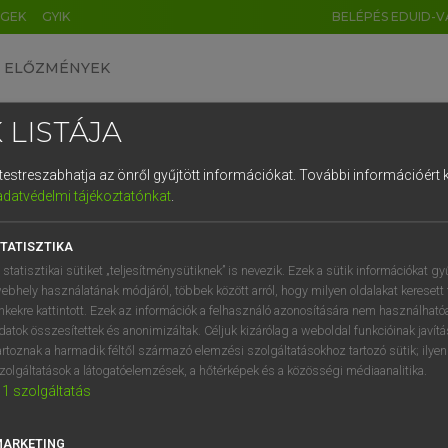
ÉGEK
GYIK
BELÉPÉS EDUID-V
ELŐZMÉNYEK
 LISTÁJA
és testreszabhatja az önről gyűjtött információkat.
További információért k
HU
DE
CN
FR
ES
IT
NL
RU
GR
adatvédelmi tájékoztatónkat
.
entes angol szótár
1
2
3
4
5
6
7
8
9
TATISZTIKA
fn
agaragar
q
w
e
r
t
z
u
i
 statisztikai sütiket „teljesítménysütiknek” is nevezik. Ezek a sütik információkat gy
ebhely használatának módjáról, többek között arról, hogy milyen oldalakat keresett 
a
s
d
f
g
h
j
k
l
é
inkekre kattintott. Ezek az információk a felhasználó azonosítására nem használható
datok összesítettek és anonimizáltak. Céljuk kizárólag a weboldal funkcióinak javít
r
keresése szótárainkban
í
y
x
c
v
b
n
m
,
.
artoznak a harmadik féltől származó elemzési szolgáltatásokhoz tartozó sütik; ilye
zolgáltatások a látogatóelemzések, a hőtérképek és a közösségi médiaanalitika.
1
szolgáltatás
MARKETING