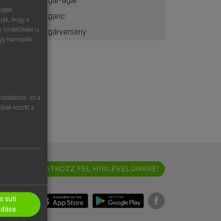
agar-agar
ségek
agaric
ják, hogy a
 hirdetőkkel is
agárverseny
egy harmadik
nálatához, és a
öbbek között a
IRATKOZZ FEL HÍRLEVELÜNKRE!
 süti
adása