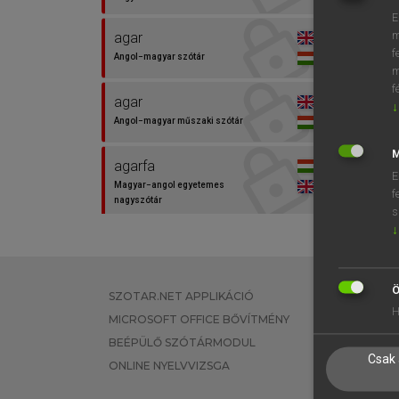
E
m
agar
f
Angol−magyar szótár
m
f
agar
↓
Angol−magyar műszaki szótár
M
agarfa
E
Magyar−angol egyetemes
f
nagyszótár
s
↓
agár
Magyar−angol egyetemes
nagyszótár
Ö
SZOTAR.NET APPLIKÁCIÓ
EGYÉNI FEL
H
agár
MICROSOFT OFFICE BŐVÍTMÉNY
TANULÓKNA
Magyar−angol szótár
BEÉPÜLŐ SZÓTÁRMODUL
OKTATÁSI I
Csak 
ONLINE NYELVVIZSGA
VÁLLALATI 
agár
Európai uniós terminológiai szótár