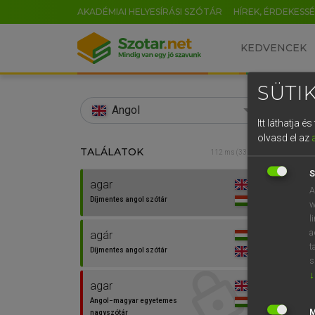
AKADÉMIAI HELYESÍRÁSI SZÓTÁR
HÍREK, ÉRDEKESS
KEDVENCEK
SÜTIK
search
Angol
Itt láthatja 
EN
olvasd el az
TALÁLATOK
Díjm
112 ms (33 db)
0
S
agar
agar
A
Díjmentes angol szótár
w
l
a
agár
⚲ aga
t
Díjmentes angol szótár
s
↓
agar
Angol−magyar egyetemes
nagyszótár