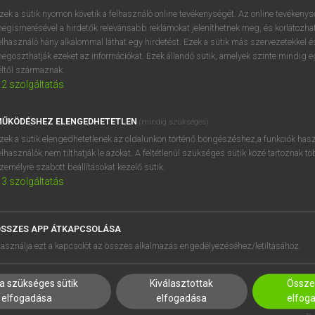
zek a sütik nyomon követik a felhasználó online tevékenységét. Az online tevékeny
egismerésével a hirdetők relevánsabb reklámokat jeleníthetnek meg, és korlátozhat
elhasználó hány alkalommal láthat egy hirdetést. Ezek a sütik más szervezetekkel és
egoszthatják ezeket az információkat. Ezek állandó sütik, amelyek szinte mindig 
éltől származnak.
2
szolgáltatás
ŰKÖDÉSHEZ ELENGEDHETETLEN
(mindig szükséges)
zek a sütik elengedhetetlenek az oldalunkon történő böngészéshez,a funkciók hasz
elhasználók nem tilthatják le azokat. A feltétlenül szükséges sütik közé tartoznak t
zemélyre szabott beállításokat kezelő sütik.
3
szolgáltatás
SSZES APP ÁTKAPCSOLÁSA
HASZNÁLÓKNAK
SÚGÓ
asználja ezt a kapcsolót az összes alkalmazás engedélyezéséhez/letiltásához.
K
RÓLUNK
NTÉZMÉNYEKNEK
ELÉRHETŐSÉG
a szükséges sütik
Kiválasztottak
Összes
MEGOLDÁSOK
SÜTI BEÁLLÍTÁSOK
elfogadása
elfogadása
elfog