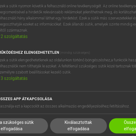
zek a sütik nyomon követik a felhasználó online tevékenységét. Az online tevékeny
egismerésével a hirdetők relevánsabb reklámokat jeleníthetnek meg, és korlátozhat
pe
keresése szótárainkban
elhasználó hány alkalommal láthat egy hirdetést. Ezek a sütik más szervezetekkel és
egoszthatják ezeket az információkat. Ezek állandó sütik, amelyek szinte mindig 
éltől származnak.
2
szolgáltatás
ŰKÖDÉSHEZ ELENGEDHETETLEN
(mindig szükséges)
zek a sütik elengedhetetlenek az oldalunkon történő böngészéshez,a funkciók hasz
elhasználók nem tilthatják le azokat. A feltétlenül szükséges sütik közé tartoznak t
zemélyre szabott beállításokat kezelő sütik.
3
szolgáltatás
SSZES APP ÁTKAPCSOLÁSA
HASZNÁLÓKNAK
SÚGÓ
asználja ezt a kapcsolót az összes alkalmazás engedélyezéséhez/letiltásához.
K
RÓLUNK
NTÉZMÉNYEKNEK
ELÉRHETŐSÉG
a szükséges sütik
Kiválasztottak
Összes
MEGOLDÁSOK
SÜTI BEÁLLÍTÁSOK
elfogadása
elfogadása
elfog