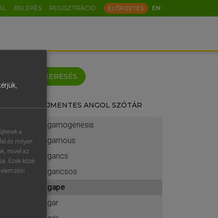
AL
BELÉPÉS
REGISZTRÁCIÓ
ELŐFIZETÉS
EN
keyboard
KERESÉS
érjük,
DÍJMENTES ANGOL SZÓTÁR
arrow_forward_ios
ö
ü
ó
agamogenesis
o
p
ő
ú
űjtenek a
agamous
fel és milyen
á
ű
Ω
ak, mivel az
agancs
ása. Ezek közé
-
AltGr
agancsos
n elemzési
agape
agar