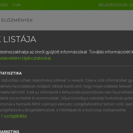
ÉGEK
GYIK
BELÉPÉS EDUID-V
ELŐZMÉNYEK
 LISTÁJA
és testreszabhatja az önről gyűjtött információkat.
További információért k
HU
DE
CN
FR
ES
IT
NL
RU
GR
adatvédelmi tájékoztatónkat
.
entes angol szótár
1
2
3
4
5
6
7
8
9
TATISZTIKA
mn
bámuló
q
w
e
r
t
z
u
i
 statisztikai sütiket „teljesítménysütiknek” is nevezik. Ezek a sütik információkat gy
csodálkozó
ebhely használatának módjáról, többek között arról, hogy milyen oldalakat keresett 
a
s
d
f
g
h
j
k
l
é
inkekre kattintott. Ezek az információk a felhasználó azonosítására nem használható
várakozó
datok összesítettek és anonimizáltak. Céljuk kizárólag a weboldal funkcióinak javít
hsz
bámulva
í
y
x
c
v
b
n
m
,
.
artoznak a harmadik féltől származó elemzési szolgáltatásokhoz tartozó sütik; ilye
csodálkozva
zolgáltatások a látogatóelemzések, a hőtérképek és a közösségi médiaanalitika.
1
szolgáltatás
várakozva
fn
agapé
MARKETING