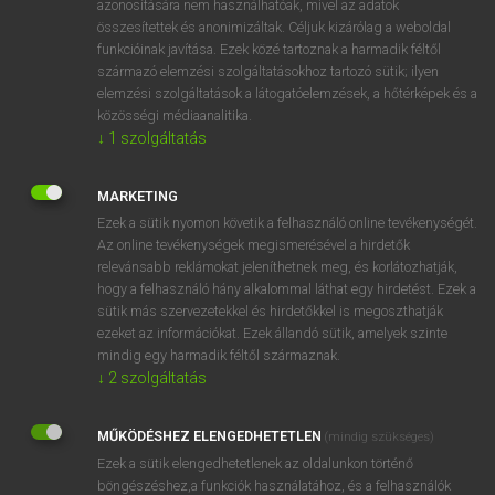
azonosítására nem használhatóak, mivel az adatok
összesítettek és anonimizáltak. Céljuk kizárólag a weboldal
fn
aftershock
utórengés
funkcióinak javítása. Ezek közé tartoznak a harmadik féltől
származó elemzési szolgáltatásokhoz tartozó sütik; ilyen
elemzési szolgáltatások a látogatóelemzések, a hőtérképek és a
⚲ aftershock
keresése szótárainkban
közösségi médiaanalitika.
↓
1
szolgáltatás
MARKETING
Ezek a sütik nyomon követik a felhasználó online tevékenységét.
DÍJMENTES ANGOL SZÓTÁR
Az online tevékenységek megismerésével a hirdetők
relevánsabb reklámokat jeleníthetnek meg, és korlátozhatják,
after-sales service
hogy a felhasználó hány alkalommal láthat egy hirdetést. Ezek a
after-school
sütik más szervezetekkel és hirdetőkkel is megoszthatják
ezeket az információkat. Ezek állandó sütik, amelyek szinte
after-season
mindig egy harmadik féltől származnak.
aftershave
↓
2
szolgáltatás
aftershock
MŰKÖDÉSHEZ ELENGEDHETETLEN
(mindig szükséges)
aftertaste
Ezek a sütik elengedhetetlenek az oldalunkon történő
after-taste
böngészéshez,a funkciók használatához, és a felhasználók