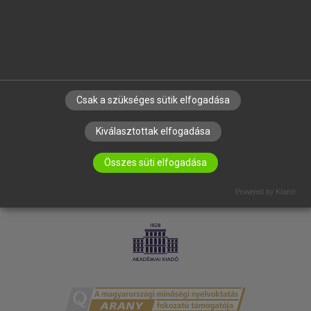
RÓLUNK
ELÉRHETŐSÉG
SÜTI BEÁLLÍTÁSOK
IRATKOZZ FEL HÍRLEVELÜNKRE!
Csak a szükséges sütik elfogadása
Kiválasztottak elfogadása
Összes süti elfogadása
Powered by Klaro!
LICENCSZERZŐDÉS
ADATVÉDELEM