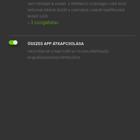
nem tilthatják le azokat. A feltétlenül szükséges sütik közé
aftertax
tartoznak többek között a személyre szabott beállításokat
afterthought
kezelő sütik.
↓
3
szolgáltatás
ÖSSZES APP ÁTKAPCSOLÁSA
SZOTAR.NET APPLIKÁCIÓ
Használja ezt a kapcsolót az összes alkalmazás
engedélyezéséhez/letiltásához.
MICROSOFT OFFICE BŐVÍTMÉNY
BEÉPÜLŐ SZÓTÁRMODUL
ONLINE NYELVVIZSGA
EGYÉNI FELHASZNÁLÓKNAK
TANULÓKNAK
OKTATÁSI INTÉZMÉNYEKNEK
VÁLLALATI MEGOLDÁSOK
SÚGÓ