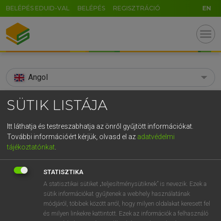
BELÉPÉS EDUID-VAL
BELÉPÉS
REGISZTRÁCIÓ
EN
menu
Angol
search
SÜTIK LISTÁJA
GR
KERESÉS
Itt láthatja és testreszabhatja az önről gyűjtött információkat.
5
6
7
8
9
ö
ü
ó
További információért kérjük, olvasd el az
adatvédelmi
TALÁLATOK
82 ms (5 db)
tájékoztatónkat
.
r
t
z
u
i
o
p
ő
ú
aftershock
aftershock
STATISZTIKA
g
h
j
k
l
é
á
ű
Ω
Díjmentes angol szótár
Angol−magyar egyetemes nagyszótár
A statisztikai sütiket „teljesítménysütiknek” is nevezik. Ezek a
sütik információkat gyűjtenek a webhely használatának
v
b
n
m
,
.
-
AltGr
módjáról, többek között arról, hogy milyen oldalakat keresett fel
Díjmentes angol szótár
arrow_forward_ios
és milyen linkekre kattintott. Ezek az információk a felhasználó