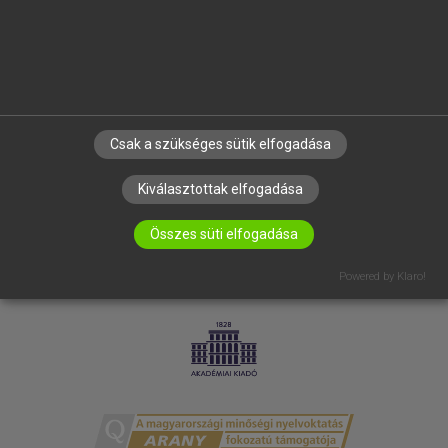
RÓLUNK
ELÉRHETŐSÉG
SÜTI BEÁLLÍTÁSOK
IRATKOZZ FEL HÍRLEVELÜNKRE!
Csak a szükséges sütik elfogadása
Kiválasztottak elfogadása
Összes süti elfogadása
Powered by Klaro!
LICENCSZERZŐDÉS
ADATVÉDELEM