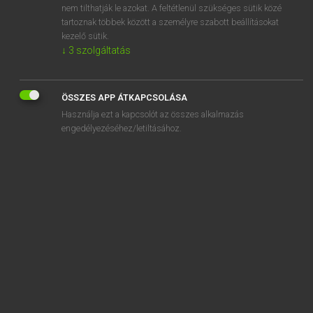
nem tilthatják le azokat. A feltétlenül szükséges sütik közé
aftertaste
tartoznak többek között a személyre szabott beállításokat
after-taste
kezelő sütik.
↓
3
szolgáltatás
ÖSSZES APP ÁTKAPCSOLÁSA
SZOTAR.NET APPLIKÁCIÓ
Használja ezt a kapcsolót az összes alkalmazás
engedélyezéséhez/letiltásához.
MICROSOFT OFFICE BŐVÍTMÉNY
BEÉPÜLŐ SZÓTÁRMODUL
ONLINE NYELVVIZSGA
EGYÉNI FELHASZNÁLÓKNAK
TANULÓKNAK
OKTATÁSI INTÉZMÉNYEKNEK
VÁLLALATI MEGOLDÁSOK
SÚGÓ