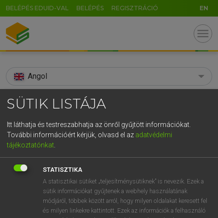
BELÉPÉS EDUID-VAL
BELÉPÉS
REGISZTRÁCIÓ
EN
menu
Angol
search
SÜTIK LISTÁJA
GR
KERESÉS
Itt láthatja és testreszabhatja az önről gyűjtött információkat.
5
6
7
8
9
ö
ü
ó
További információért kérjük, olvasd el az
adatvédelmi
TALÁLATOK
98 ms (3 db)
tájékoztatónkat
.
r
t
z
u
i
o
p
ő
ú
after-season
after-season
STATISZTIKA
g
h
j
k
l
é
á
ű
Ω
Díjmentes angol szótár
Angol−magyar egyetemes nagyszótár
A statisztikai sütiket „teljesítménysütiknek” is nevezik. Ezek a
sütik információkat gyűjtenek a webhely használatának
v
b
n
m
,
.
-
AltGr
módjáról, többek között arról, hogy milyen oldalakat keresett fel
Díjmentes angol szótár
arrow_forward_ios
és milyen linkekre kattintott. Ezek az információk a felhasználó