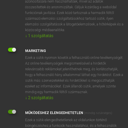
azonosítására nem használhatóak, mivel az adatok
összesítettek és anonimizáltak. Céljuk kizárólag a weboldal
fn
after-season
utószezon
funkcióinak javítása. Ezek közé tartoznak a harmadik féltől
származó elemzési szolgáltatásokhoz tartozó sütik; ilyen
elemzési szolgáltatások a látogatóelemzések, a hőtérképek és a
⚲ after-season
keresése szótárainkban
közösségi médiaanalitika.
↓
1
szolgáltatás
MARKETING
Ezek a sütik nyomon követik a felhasználó online tevékenységét.
DÍJMENTES ANGOL SZÓTÁR
Az online tevékenységek megismerésével a hirdetők
relevánsabb reklámokat jeleníthetnek meg, és korlátozhatják,
afterproduct
hogy a felhasználó hány alkalommal láthat egy hirdetést. Ezek a
afters
sütik más szervezetekkel és hirdetőkkel is megoszthatják
ezeket az információkat. Ezek állandó sütik, amelyek szinte
after-sales service
mindig egy harmadik féltől származnak.
after-school
↓
2
szolgáltatás
after-season
MŰKÖDÉSHEZ ELENGEDHETETLEN
(mindig szükséges)
aftershave
Ezek a sütik elengedhetetlenek az oldalunkon történő
aftershock
böngészéshez,a funkciók használatához, és a felhasználók