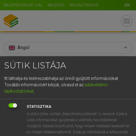
BELÉPÉS EDUID-VAL
BELÉPÉS
REGISZTRÁCIÓ
EN
menu
Angol
search
SÜTIK LISTÁJA
GR
KERESÉS
Itt láthatja és testreszabhatja az önről gyűjtött információkat.
5
6
7
8
9
ö
ü
ó
További információért kérjük, olvasd el az
adatvédelmi
TALÁLATOK
109 ms (4 db)
tájékoztatónkat
.
r
t
z
u
i
o
p
ő
ú
afoul
afoul
STATISZTIKA
g
h
j
k
l
é
á
ű
Ω
Díjmentes angol szótár
Angol−magyar egyetemes nagyszótár
A statisztikai sütiket „teljesítménysütiknek” is nevezik. Ezek a
v
b
n
m
,
.
-
AltGr
sütik információkat gyűjtenek a webhely használatának
módjáról, többek között arról, hogy milyen oldalakat keresett fel
Díjmentes angol szótár
arrow_forward_ios
és milyen linkekre kattintott. Ezek az információk a felhasználó