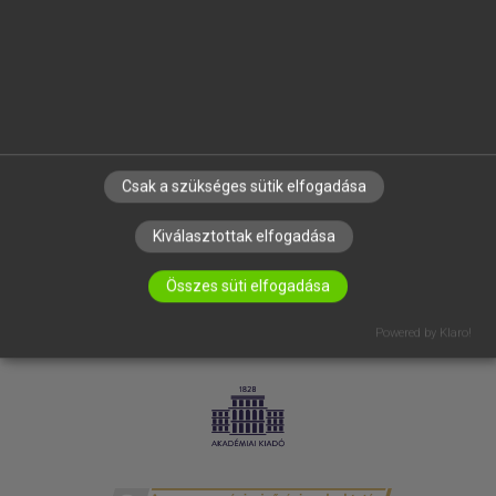
SÚGÓ
RÓLUNK
ELÉRHETŐSÉG
SÜTI BEÁLLÍTÁSOK
IRATKOZZ FEL HÍRLEVELÜNKRE!
Csak a szükséges sütik elfogadása
Kiválasztottak elfogadása
Összes süti elfogadása
Powered by Klaro!
LICENCSZERZŐDÉS
ADATVÉDELEM