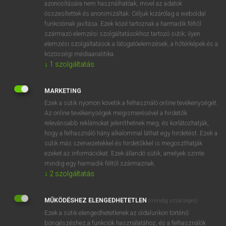
azonosítására nem használhatóak, mivel az adatok
hsz
afoul
összebonyolódva
összesítettek és anonimizáltak. Céljuk kizárólag a weboldal
funkcióinak javítása. Ezek közé tartoznak a harmadik féltől
összegabalyodva
származó elemzési szolgáltatásokhoz tartozó sütik; ilyen
elemzési szolgáltatások a látogatóelemzések, a hőtérképek és a
közösségi médiaanalitika.
↓
1
szolgáltatás
⚲ afoul
keresése szótárainkban
MARKETING
Ezek a sütik nyomon követik a felhasználó online tevékenységét.
Az online tevékenységek megismerésével a hirdetők
DÍJMENTES ANGOL SZÓTÁR
relevánsabb reklámokat jeleníthetnek meg, és korlátozhatják,
hogy a felhasználó hány alkalommal láthat egy hirdetést. Ezek a
aforethought
sütik más szervezetekkel és hirdetőkkel is megoszthatják
aforisztikus
ezeket az információkat. Ezek állandó sütik, amelyek szinte
mindig egy harmadik féltől származnak.
aforizma
↓
2
szolgáltatás
a fortiori
MŰKÖDÉSHEZ ELENGEDHETETLEN
afoul
(mindig szükséges)
Ezek a sütik elengedhetetlenek az oldalunkon történő
afraid
böngészéshez,a funkciók használatához, és a felhasználók