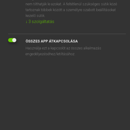
afresh
nem tilthatják le azokat. A feltétlenül szükséges sütik közé
tartoznak többek között a személyre szabott beállításokat
Africa
kezelő sütik.
↓
3
szolgáltatás
African
ÖSSZES APP ÁTKAPCSOLÁSA
Használja ezt a kapcsolót az összes alkalmazás
engedélyezéséhez/letiltásához.
SZOTAR.NET APPLIKÁCIÓ
MICROSOFT OFFICE BŐVÍTMÉNY
BEÉPÜLŐ SZÓTÁRMODUL
ONLINE NYELVVIZSGA
EGYÉNI FELHASZNÁLÓKNAK
TANULÓKNAK
OKTATÁSI INTÉZMÉNYEKNEK
VÁLLALATI MEGOLDÁSOK