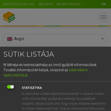
BELÉPÉS EDUID-VAL
BELÉPÉS
REGISZTRÁCIÓ
EN
menu
Angol
search
SÜTIK LISTÁJA
GR
KERESÉS
Itt láthatja és testreszabhatja az önről gyűjtött információkat.
5
6
7
8
9
ö
ü
ó
További információért kérjük, olvasd el az
adatvédelmi
TALÁLATOK
118 ms (5 db)
tájékoztatónkat
.
r
t
z
u
i
o
p
ő
ú
afore
előbb
fent
g
h
j
k
l
é
á
ű
Ω
STATISZTIKA
Díjmentes angol szótár
Magyar−angol szótár
Magyar−a
A statisztikai sütiket „teljesítménysütiknek” is nevezik. Ezek a
v
b
n
m
,
.
-
AltGr
sütik információkat gyűjtenek a webhely használatának
módjáról, többek között arról, hogy milyen oldalakat keresett fel
Díjmentes angol szótár
arrow_forward_ios
és milyen linkekre kattintott. Ezek az információk a felhasználó