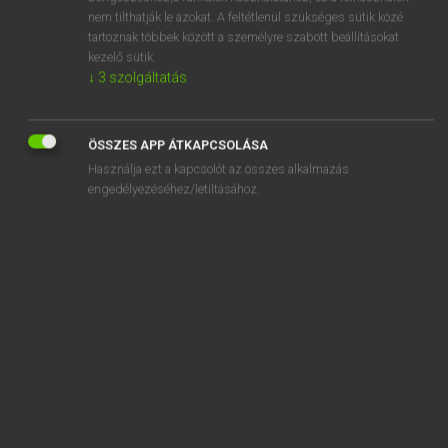
aforesaid
nem tilthatják le azokat. A feltétlenül szükséges sütik közé
tartoznak többek között a személyre szabott beállításokat
aforethought
kezelő sütik.
aforisztikus
↓
3
szolgáltatás
aforizma
ÖSSZES APP ÁTKAPCSOLÁSA
Használja ezt a kapcsolót az összes alkalmazás
engedélyezéséhez/letiltásához.
SZOTAR.NET APPLIKÁCIÓ
MICROSOFT OFFICE BŐVÍTMÉNY
BEÉPÜLŐ SZÓTÁRMODUL
ONLINE NYELVVIZSGA
EGYÉNI FELHASZNÁLÓKNAK
TANULÓKNAK
OKTATÁSI INTÉZMÉNYEKNEK
VÁLLALATI MEGOLDÁSOK