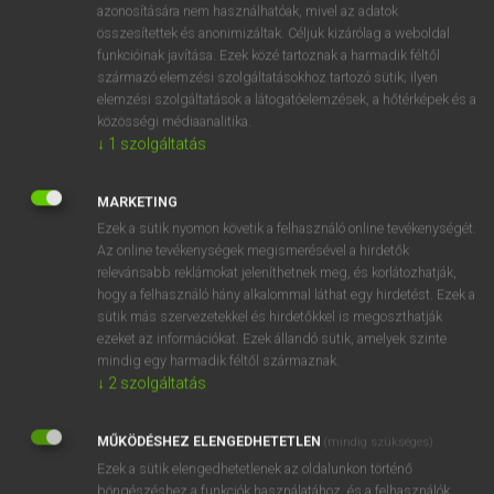
azonosítására nem használhatóak, mivel az adatok
hsz
/
elölj
/
ksz
afore
előtt(e)
összesítettek és anonimizáltak. Céljuk kizárólag a weboldal
funkcióinak javítása. Ezek közé tartoznak a harmadik féltől
előbb
származó elemzési szolgáltatásokhoz tartozó sütik; ilyen
előző(en)
elemzési szolgáltatások a látogatóelemzések, a hőtérképek és a
közösségi médiaanalitika.
↓
1
szolgáltatás
⚲ afore
keresése szótárainkban
MARKETING
Ezek a sütik nyomon követik a felhasználó online tevékenységét.
Az online tevékenységek megismerésével a hirdetők
relevánsabb reklámokat jeleníthetnek meg, és korlátozhatják,
DÍJMENTES ANGOL SZÓTÁR
hogy a felhasználó hány alkalommal láthat egy hirdetést. Ezek a
sütik más szervezetekkel és hirdetőkkel is megoszthatják
AFL-CIO
ezeket az információkat. Ezek állandó sütik, amelyek szinte
mindig egy harmadik féltől származnak.
afloat
↓
2
szolgáltatás
áfonya
afoot
MŰKÖDÉSHEZ ELENGEDHETETLEN
(mindig szükséges)
Ezek a sütik elengedhetetlenek az oldalunkon történő
afore
böngészéshez,a funkciók használatához, és a felhasználók