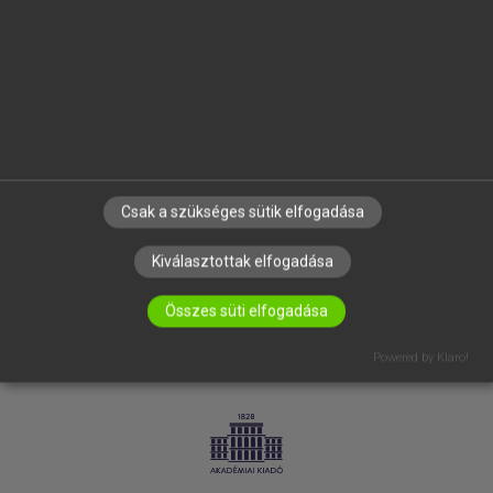
SÚGÓ
RÓLUNK
ELÉRHETŐSÉG
SÜTI BEÁLLÍTÁSOK
IRATKOZZ FEL HÍRLEVELÜNKRE!
Csak a szükséges sütik elfogadása
Kiválasztottak elfogadása
Összes süti elfogadása
Powered by Klaro!
LICENCSZERZŐDÉS
ADATVÉDELEM