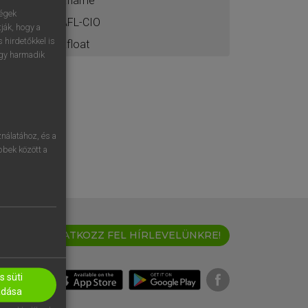
aflame
ségek
AFL-CIO
ják, hogy a
 hirdetőkkel is
afloat
egy harmadik
nálatához, és a
öbbek között a
IRATKOZZ FEL HÍRLEVELÜNKRE!
 süti
adása