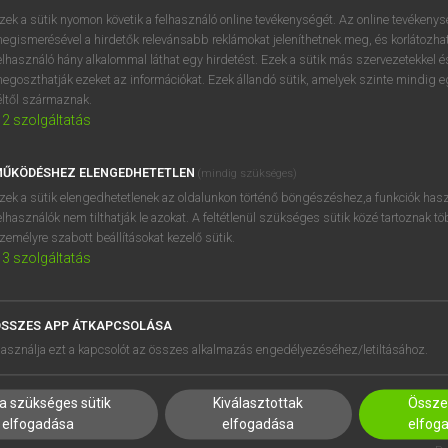
zek a sütik nyomon követik a felhasználó online tevékenységét. Az online tevékeny
egismerésével a hirdetők relevánsabb reklámokat jeleníthetnek meg, és korlátozhat
elhasználó hány alkalommal láthat egy hirdetést. Ezek a sütik más szervezetekkel és
egoszthatják ezeket az információkat. Ezek állandó sütik, amelyek szinte mindig 
éltől származnak.
2
szolgáltatás
ŰKÖDÉSHEZ ELENGEDHETETLEN
(mindig szükséges)
zek a sütik elengedhetetlenek az oldalunkon történő böngészéshez,a funkciók hasz
elhasználók nem tilthatják le azokat. A feltétlenül szükséges sütik közé tartoznak t
zemélyre szabott beállításokat kezelő sütik.
3
szolgáltatás
SSZES APP ÁTKAPCSOLÁSA
HASZNÁLÓKNAK
SÚGÓ
asználja ezt a kapcsolót az összes alkalmazás engedélyezéséhez/letiltásához.
K
RÓLUNK
NTÉZMÉNYEKNEK
ELÉRHETŐSÉG
a szükséges sütik
Kiválasztottak
Összes
MEGOLDÁSOK
SÜTI BEÁLLÍTÁSOK
elfogadása
elfogadása
elfog