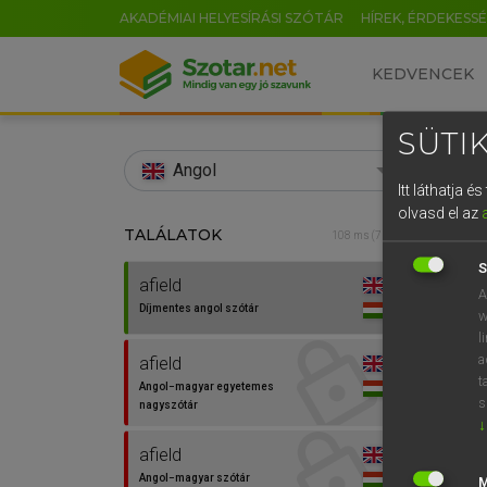
AKADÉMIAI HELYESÍRÁSI SZÓTÁR
HÍREK, ÉRDEKESS
KEDVENCEK
SÜTIK
search
Angol
Itt láthatja 
EN
olvasd el az
TALÁLATOK
Díjm
108 ms (7 db)
0
S
afield
afield
A
Díjmentes angol szótár
w
l
a
afield
t
Angol−magyar egyetemes
s
nagyszótár
↓
⚲ afie
afield
Angol−magyar szótár