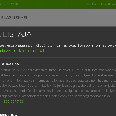
ÉGEK
GYIK
BELÉPÉS EDUID-V
ELŐZMÉNYEK
 LISTÁJA
és testreszabhatja az önről gyűjtött információkat.
További információért k
HU
DE
CN
FR
ES
IT
NL
RU
GR
adatvédelmi tájékoztatónkat
.
entes angol szótár
1
2
3
4
5
6
7
8
9
TATISZTIKA
hsz
távol
q
w
e
r
t
z
u
i
 statisztikai sütiket „teljesítménysütiknek” is nevezik. Ezek a sütik információkat gy
mezőn
ebhely használatának módjáról, többek között arról, hogy milyen oldalakat keresett 
a
s
d
f
g
h
j
k
l
é
inkekre kattintott. Ezek az információk a felhasználó azonosítására nem használható
szabadban
datok összesítettek és anonimizáltak. Céljuk kizárólag a weboldal funkcióinak javít
í
y
x
c
v
b
n
m
,
.
artoznak a harmadik féltől származó elemzési szolgáltatásokhoz tartozó sütik; ilye
zolgáltatások a látogatóelemzések, a hőtérképek és a közösségi médiaanalitika.
1
szolgáltatás
ld
keresése szótárainkban
MARKETING