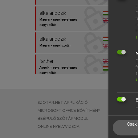
E
m
elkalandozik
f
Magyar−angol egyetemes
m
nagyszótár
f
↓
elkalandozik
Magyar−angol szótár
M
farther
E
f
Angol−magyar egyetemes
s
nagyszótár
↓
odább
Magyar−angol egyetemes
nagyszótár
Ö
SZOTAR.NET APPLIKÁCIÓ
EGYÉNI FEL
H
MICROSOFT OFFICE BŐVÍTMÉNY
TANULÓKNA
BEÉPÜLŐ SZÓTÁRMODUL
OKTATÁSI I
Csak 
ONLINE NYELVVIZSGA
VÁLLALATI 