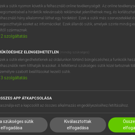
zek a sütik nyomon követik a felhasználó online tevékenységét. Az online tevékeny
egismerésével a hirdetők relevánsabb reklámokat jeleníthetnek meg, és korlátozhat
elhasználó hány alkalommal láthat egy hirdetést. Ezek a sütik más szervezetekkel és
egoszthatják ezeket az információkat. Ezek állandó sütik, amelyek szinte mindig 
éltől származnak.
2
szolgáltatás
ŰKÖDÉSHEZ ELENGEDHETETLEN
(mindig szükséges)
zek a sütik elengedhetetlenek az oldalunkon történő böngészéshez,a funkciók hasz
elhasználók nem tilthatják le azokat. A feltétlenül szükséges sütik közé tartoznak t
zemélyre szabott beállításokat kezelő sütik.
3
szolgáltatás
SSZES APP ÁTKAPCSOLÁSA
HASZNÁLÓKNAK
SÚGÓ
asználja ezt a kapcsolót az összes alkalmazás engedélyezéséhez/letiltásához.
K
RÓLUNK
NTÉZMÉNYEKNEK
ELÉRHETŐSÉG
a szükséges sütik
Kiválasztottak
Összes
MEGOLDÁSOK
SÜTI BEÁLLÍTÁSOK
elfogadása
elfogadása
elfog