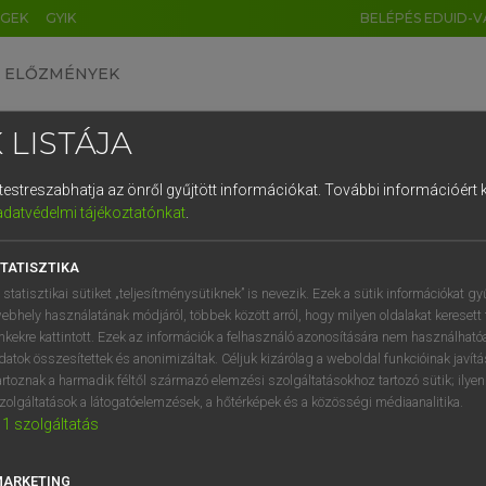
ÉGEK
GYIK
BELÉPÉS EDUID-V
ELŐZMÉNYEK
 LISTÁJA
és testreszabhatja az önről gyűjtött információkat.
További információért k
HU
DE
CN
FR
ES
IT
NL
RU
GR
adatvédelmi tájékoztatónkat
.
entes angol szótár
1
2
3
4
5
6
7
8
9
TATISZTIKA
ige
chise
felszabadít
q
w
e
r
t
z
u
i
 statisztikai sütiket „teljesítménysütiknek” is nevezik. Ezek a sütik információkat gy
ebhely használatának módjáról, többek között arról, hogy milyen oldalakat keresett 
a
s
d
f
g
h
j
k
l
é
inkekre kattintott. Ezek az információk a felhasználó azonosítására nem használható
datok összesítettek és anonimizáltak. Céljuk kizárólag a weboldal funkcióinak javít
anchise
keresése szótárainkban
í
y
x
c
v
b
n
m
,
.
artoznak a harmadik féltől származó elemzési szolgáltatásokhoz tartozó sütik; ilye
zolgáltatások a látogatóelemzések, a hőtérképek és a közösségi médiaanalitika.
1
szolgáltatás
MARKETING