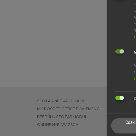
E
m
f
m
f
↓
M
E
f
s
↓
Ö
SZOTAR.NET APPLIKÁCIÓ
EGYÉNI FEL
H
MICROSOFT OFFICE BŐVÍTMÉNY
TANULÓKNA
BEÉPÜLŐ SZÓTÁRMODUL
OKTATÁSI I
Csak 
ONLINE NYELVVIZSGA
VÁLLALATI 