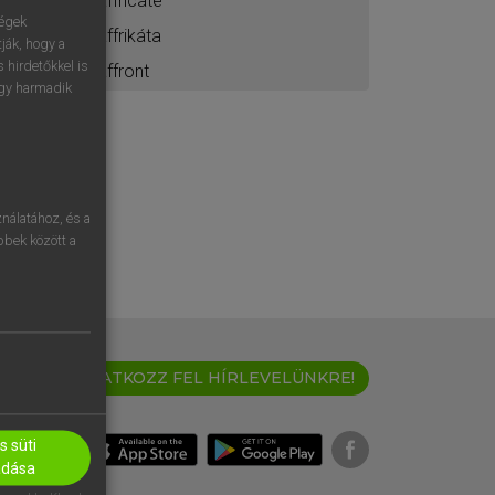
affricate
ségek
affrikáta
ják, hogy a
 hirdetőkkel is
affront
egy harmadik
nálatához, és a
öbbek között a
IRATKOZZ FEL HÍRLEVELÜNKRE!
 süti
adása