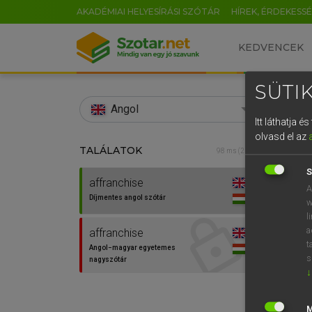
AKADÉMIAI HELYESÍRÁSI SZÓTÁR
HÍREK, ÉRDEKESS
KEDVENCEK
SÜTIK
search
Angol
Itt láthatja 
EN
olvasd el az
TALÁLATOK
Díjm
98 ms (2 db)
0
S
affranchise
affran
A
Díjmentes angol szótár
w
l
a
affranchise
⚲ affr
t
Angol−magyar egyetemes
s
nagyszótár
↓