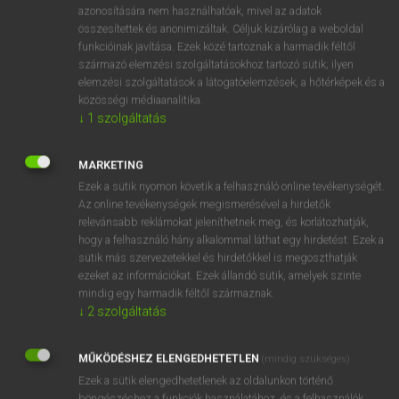
azonosítására nem használhatóak, mivel az adatok
fn
afflux
hozzáfolyás
összesítettek és anonimizáltak. Céljuk kizárólag a weboldal
funkcióinak javítása. Ezek közé tartoznak a harmadik féltől
tódulás
származó elemzési szolgáltatásokhoz tartozó sütik; ilyen
tolulás
elemzési szolgáltatások a látogatóelemzések, a hőtérképek és a
véráram
közösségi médiaanalitika.
↓
1
szolgáltatás
⚲ afflux
keresése szótárainkban
MARKETING
Ezek a sütik nyomon követik a felhasználó online tevékenységét.
Az online tevékenységek megismerésével a hirdetők
relevánsabb reklámokat jeleníthetnek meg, és korlátozhatják,
hogy a felhasználó hány alkalommal láthat egy hirdetést. Ezek a
DÍJMENTES ANGOL SZÓTÁR
sütik más szervezetekkel és hirdetőkkel is megoszthatják
ezeket az információkat. Ezek állandó sütik, amelyek szinte
afflict
mindig egy harmadik féltől származnak.
↓
2
szolgáltatás
affliction
affluence
MŰKÖDÉSHEZ ELENGEDHETETLEN
(mindig szükséges)
affluent
Ezek a sütik elengedhetetlenek az oldalunkon történő
böngészéshez,a funkciók használatához, és a felhasználók