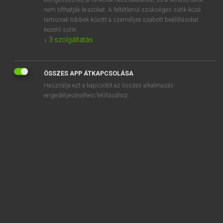
afflux
nem tilthatják le azokat. A feltétlenül szükséges sütik közé
afford
tartoznak többek között a személyre szabott beállításokat
kezelő sütik.
afforest
↓
3
szolgáltatás
afforestation
affranchise
ÖSSZES APP ÁTKAPCSOLÁSA
Használja ezt a kapcsolót az összes alkalmazás
engedélyezéséhez/letiltásához.
SZOTAR.NET APPLIKÁCIÓ
MICROSOFT OFFICE BŐVÍTMÉNY
BEÉPÜLŐ SZÓTÁRMODUL
ONLINE NYELVVIZSGA
EGYÉNI FELHASZNÁLÓKNAK
TANULÓKNAK
OKTATÁSI INTÉZMÉNYEKNEK