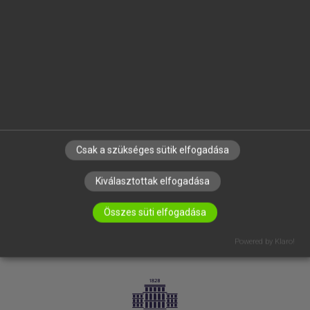
VÁLLALATI MEGOLDÁSOK
SÚGÓ
RÓLUNK
ELÉRHETŐSÉG
SÜTI BEÁLLÍTÁSOK
IRATKOZZ FEL HÍRLEVELÜNKRE!
Csak a szükséges sütik elfogadása
Kiválasztottak elfogadása
Összes süti elfogadása
Powered by Klaro!
LICENCSZERZŐDÉS
ADATVÉDELEM