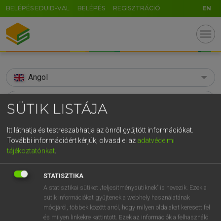
BELÉPÉS EDUID-VAL
BELÉPÉS
REGISZTRÁCIÓ
EN
menu
Angol
search
SÜTIK LISTÁJA
GR
KERESÉS
Itt láthatja és testreszabhatja az önről gyűjtött információkat.
5
6
7
8
9
ö
ü
ó
További információért kérjük, olvasd el az
adatvédelmi
TALÁLATOK
84 ms (10 db)
tájékoztatónkat
.
r
t
z
u
i
o
p
ő
ú
afflux
afflux
g
h
j
k
l
é
á
ű
Ω
STATISZTIKA
Díjmentes angol szótár
Angol−magyar műszaki szótár
E
A statisztikai sütiket „teljesítménysütiknek” is nevezik. Ezek a
v
b
n
m
,
.
-
AltGr
sütik információkat gyűjtenek a webhely használatának
módjáról, többek között arról, hogy milyen oldalakat keresett fel
Díjmentes angol szótár
arrow_forward_ios
és milyen linkekre kattintott. Ezek az információk a felhasználó