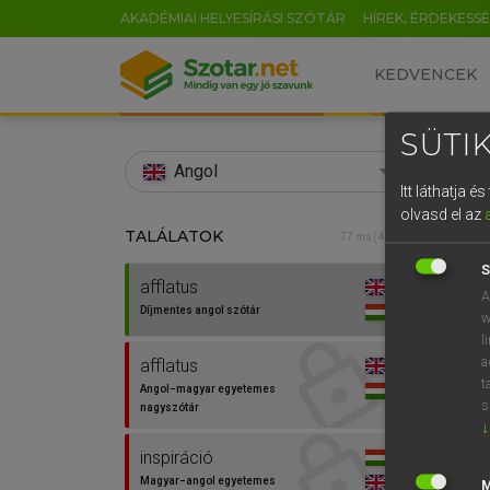
AKADÉMIAI HELYESÍRÁSI SZÓTÁR
HÍREK, ÉRDEKESS
KEDVENCEK
SÜTIK
search
Angol
Itt láthatja 
EN
olvasd el az
TALÁLATOK
Díjm
77 ms (4 db)
0
S
afflatus
afflat
A
Díjmentes angol szótár
w
l
a
afflatus
⚲ affl
t
Angol−magyar egyetemes
s
nagyszótár
↓
inspiráció
Magyar−angol egyetemes