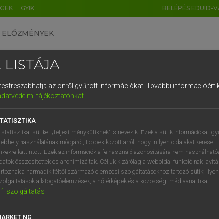
ÉGEK
GYIK
BELÉPÉS EDUID-V
ELŐZMÉNYEK
 LISTÁJA
és testreszabhatja az önről gyűjtött információkat.
További információért k
HU
DE
CN
FR
ES
IT
NL
RU
GR
adatvédelmi tájékoztatónkat
.
entes angol szótár
1
2
3
4
5
6
7
8
9
TATISZTIKA
fn
us
(isteni) sugallat
q
w
e
r
t
z
u
i
 statisztikai sütiket „teljesítménysütiknek” is nevezik. Ezek a sütik információkat gy
ebhely használatának módjáról, többek között arról, hogy milyen oldalakat keresett 
a
s
d
f
g
h
j
k
l
é
inkekre kattintott. Ezek az információk a felhasználó azonosítására nem használható
datok összesítettek és anonimizáltak. Céljuk kizárólag a weboldal funkcióinak javít
atus
keresése szótárainkban
í
y
x
c
v
b
n
m
,
.
artoznak a harmadik féltől származó elemzési szolgáltatásokhoz tartozó sütik; ilye
zolgáltatások a látogatóelemzések, a hőtérképek és a közösségi médiaanalitika.
1
szolgáltatás
MARKETING