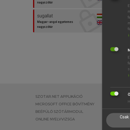
nagyszótár
E
m
sugallat
f
Magyar−angol egyetemes
m
nagyszótár
f
↓
M
E
f
s
↓
Ö
SZOTAR.NET APPLIKÁCIÓ
EGYÉNI FEL
H
MICROSOFT OFFICE BŐVÍTMÉNY
TANULÓKNA
BEÉPÜLŐ SZÓTÁRMODUL
OKTATÁSI I
Csak 
ONLINE NYELVVIZSGA
VÁLLALATI 