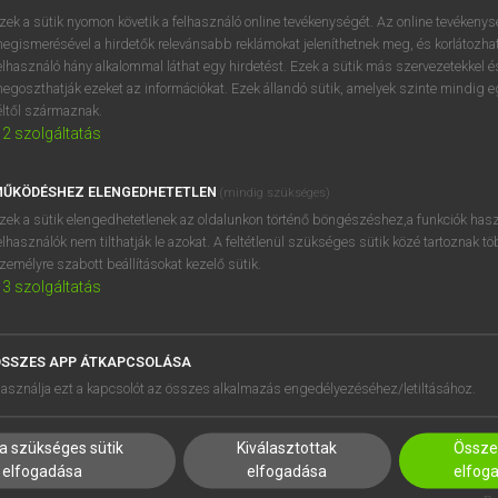
zek a sütik nyomon követik a felhasználó online tevékenységét. Az online tevékeny
egismerésével a hirdetők relevánsabb reklámokat jeleníthetnek meg, és korlátozhat
elhasználó hány alkalommal láthat egy hirdetést. Ezek a sütik más szervezetekkel és
egoszthatják ezeket az információkat. Ezek állandó sütik, amelyek szinte mindig 
éltől származnak.
2
szolgáltatás
ŰKÖDÉSHEZ ELENGEDHETETLEN
(mindig szükséges)
zek a sütik elengedhetetlenek az oldalunkon történő böngészéshez,a funkciók hasz
elhasználók nem tilthatják le azokat. A feltétlenül szükséges sütik közé tartoznak t
zemélyre szabott beállításokat kezelő sütik.
3
szolgáltatás
SSZES APP ÁTKAPCSOLÁSA
HASZNÁLÓKNAK
SÚGÓ
asználja ezt a kapcsolót az összes alkalmazás engedélyezéséhez/letiltásához.
K
RÓLUNK
NTÉZMÉNYEKNEK
ELÉRHETŐSÉG
a szükséges sütik
Kiválasztottak
Összes
MEGOLDÁSOK
SÜTI BEÁLLÍTÁSOK
elfogadása
elfogadása
elfog