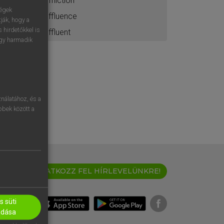
affliction
ségek
affluence
ják, hogy a
 hirdetőkkel is
affluent
egy harmadik
nálatához, és a
öbbek között a
IRATKOZZ FEL HÍRLEVELÜNKRE!
 süti
adása