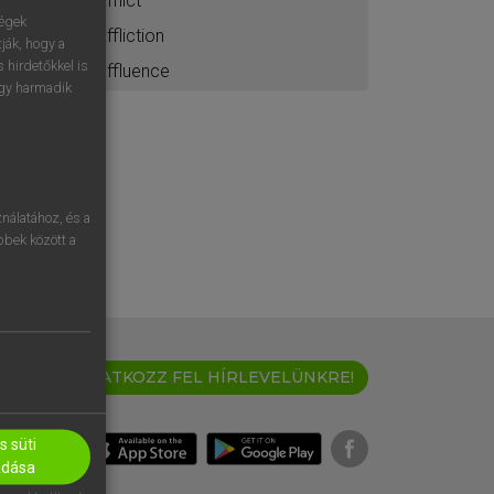
afflict
ségek
affliction
ják, hogy a
 hirdetőkkel is
affluence
egy harmadik
nálatához, és a
öbbek között a
IRATKOZZ FEL HÍRLEVELÜNKRE!
 süti
adása