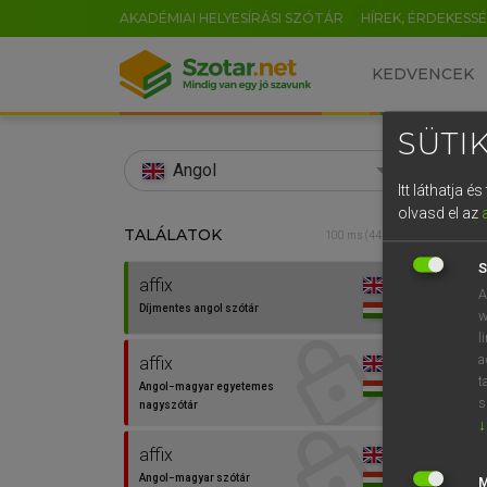
AKADÉMIAI HELYESÍRÁSI SZÓTÁR
HÍREK, ÉRDEKESS
KEDVENCEK
SÜTIK
search
Angol
Itt láthatja 
EN
olvasd el az
TALÁLATOK
Díjm
100 ms (44 db)
0
S
affix
affix
A
Díjmentes angol szótár
w
l
a
affix
t
Angol−magyar egyetemes
s
nagyszótár
↓
affix
Angol−magyar szótár