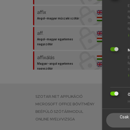
E
m
affix
⚲ affix
f
Angol−magyar műszaki szótár
m
f
aff.
↓
Angol−magyar egyetemes
nagyszótár
M
affixálás
E
f
Magyar−angol egyetemes
s
nagyszótár
↓
affix hopping
Angol−magyar egyetemes
nagyszótár
Ö
SZOTAR.NET APPLIKÁCIÓ
EGYÉNI FEL
H
MICROSOFT OFFICE BŐVÍTMÉNY
TANULÓKNA
affixum
BEÉPÜLŐ SZÓTÁRMODUL
OKTATÁSI I
Magyar−angol egyetemes
Csak 
nagyszótár
ONLINE NYELVVIZSGA
VÁLLALATI 