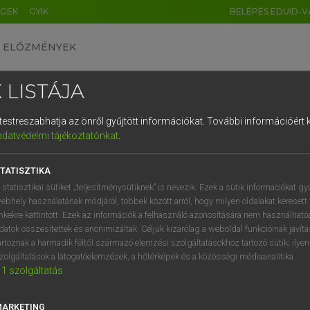
ÉGEK
GYIK
BELÉPÉS EDUID-V
ELŐZMÉNYEK
 LISTÁJA
és testreszabhatja az önről gyűjtött információkat.
További információért k
HU
DE
CN
FR
ES
IT
NL
RU
GR
adatvédelmi tájékoztatónkat
.
entes angol szótár
1
2
3
4
5
6
7
8
9
TATISZTIKA
fn
toldalék
q
w
e
r
t
z
u
i
 statisztikai sütiket „teljesítménysütiknek” is nevezik. Ezek a sütik információkat gy
affixum
ebhely használatának módjáról, többek között arról, hogy milyen oldalakat keresett 
a
s
d
f
g
h
j
k
l
é
inkekre kattintott. Ezek az információk a felhasználó azonosítására nem használható
ige
hozzátesz
datok összesítettek és anonimizáltak. Céljuk kizárólag a weboldal funkcióinak javít
hozzáfűz
í
y
x
c
v
b
n
m
,
.
artoznak a harmadik féltől származó elemzési szolgáltatásokhoz tartozó sütik; ilye
hozzáerősít (
to
vmre)
zolgáltatások a látogatóelemzések, a hőtérképek és a közösségi médiaanalitika.
1
szolgáltatás
ráragaszt
hozzáragaszt
MARKETING