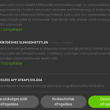
zek a sütik nyomon követik a felhasználó online tevékenységét. Az online tevékeny
egismerésével a hirdetők relevánsabb reklámokat jeleníthetnek meg, és korlátozhat
keresése szótárainkban
elhasználó hány alkalommal láthat egy hirdetést. Ezek a sütik más szervezetekkel és
egoszthatják ezeket az információkat. Ezek állandó sütik, amelyek szinte mindig 
éltől származnak.
2
szolgáltatás
ŰKÖDÉSHEZ ELENGEDHETETLEN
(mindig szükséges)
zek a sütik elengedhetetlenek az oldalunkon történő böngészéshez,a funkciók hasz
elhasználók nem tilthatják le azokat. A feltétlenül szükséges sütik közé tartoznak t
zemélyre szabott beállításokat kezelő sütik.
3
szolgáltatás
SSZES APP ÁTKAPCSOLÁSA
HASZNÁLÓKNAK
SÚGÓ
asználja ezt a kapcsolót az összes alkalmazás engedélyezéséhez/letiltásához.
K
RÓLUNK
NTÉZMÉNYEKNEK
ELÉRHETŐSÉG
a szükséges sütik
Kiválasztottak
Összes
MEGOLDÁSOK
SÜTI BEÁLLÍTÁSOK
elfogadása
elfogadása
elfog