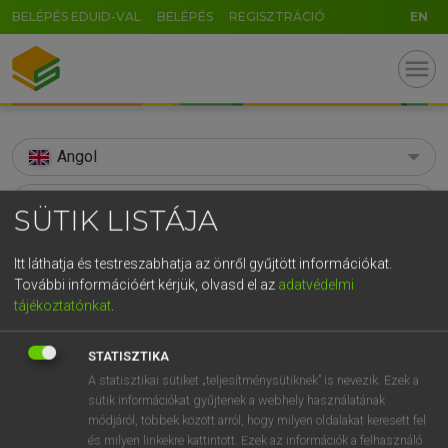
BELÉPÉS EDUID-VAL
BELÉPÉS
REGISZTRÁCIÓ
EN
menu
Angol
search
SÜTIK LISTÁJA
GR
KERESÉS
Itt láthatja és testreszabhatja az önről gyűjtött információkat.
5
6
7
8
9
ö
ü
ó
További információért kérjük, olvasd el az
adatvédelmi
TALÁLATOK
106 ms (31 db)
tájékoztatónkat
.
r
t
z
u
i
o
p
ő
ú
affirm
affirm
g
h
j
k
l
é
á
ű
Ω
STATISZTIKA
Díjmentes angol szótár
Angol−magyar egyetemes nagyszótár
A statisztikai sütiket „teljesítménysütiknek” is nevezik. Ezek a
v
b
n
m
,
.
-
AltGr
sütik információkat gyűjtenek a webhely használatának
módjáról, többek között arról, hogy milyen oldalakat keresett fel
Díjmentes angol szótár
arrow_forward_ios
és milyen linkekre kattintott. Ezek az információk a felhasználó