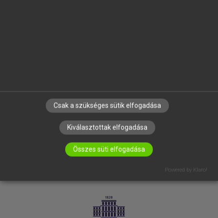
VÁLLALATI MEGOLDÁSOK
SÚGÓ
RÓLUNK
ELÉRHETŐSÉG
SÜTI BEÁLLÍTÁSOK
IRATKOZZ FEL HÍRLEVELÜNKRE!
Csak a szükséges sütik elfogadása
Kiválasztottak elfogadása
Összes süti elfogadása
Powered by Klaro!
LICENCSZERZŐDÉS
ADATVÉDELEM