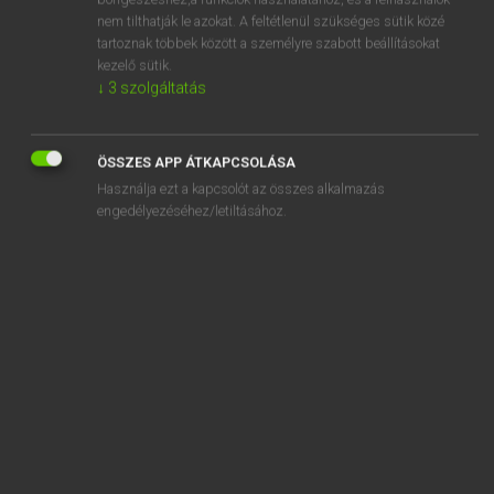
affirm
nem tilthatják le azokat. A feltétlenül szükséges sütik közé
affirmation
tartoznak többek között a személyre szabott beállításokat
kezelő sütik.
affirmative
↓
3
szolgáltatás
affirmative action
affix
ÖSSZES APP ÁTKAPCSOLÁSA
Használja ezt a kapcsolót az összes alkalmazás
engedélyezéséhez/letiltásához.
SZOTAR.NET APPLIKÁCIÓ
MICROSOFT OFFICE BŐVÍTMÉNY
BEÉPÜLŐ SZÓTÁRMODUL
ONLINE NYELVVIZSGA
EGYÉNI FELHASZNÁLÓKNAK
TANULÓKNAK
OKTATÁSI INTÉZMÉNYEKNEK