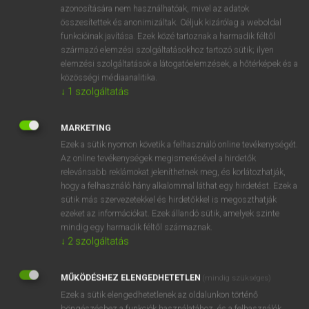
azonosítására nem használhatóak, mivel az adatok
ige
affirm
megerősít
összesítettek és anonimizáltak. Céljuk kizárólag a weboldal
funkcióinak javítása. Ezek közé tartoznak a harmadik féltől
(határozottan) állít
származó elemzési szolgáltatásokhoz tartozó sütik; ilyen
bizonygat
elemzési szolgáltatások a látogatóelemzések, a hőtérképek és a
helybenhagy
közösségi médiaanalitika.
↓
1
szolgáltatás
⚲ affirm
keresése szótárainkban
MARKETING
Ezek a sütik nyomon követik a felhasználó online tevékenységét.
Az online tevékenységek megismerésével a hirdetők
relevánsabb reklámokat jeleníthetnek meg, és korlátozhatják,
hogy a felhasználó hány alkalommal láthat egy hirdetést. Ezek a
DÍJMENTES ANGOL SZÓTÁR
sütik más szervezetekkel és hirdetőkkel is megoszthatják
ezeket az információkat. Ezek állandó sütik, amelyek szinte
affiliation
mindig egy harmadik féltől származnak.
↓
2
szolgáltatás
affined
affinitás
MŰKÖDÉSHEZ ELENGEDHETETLEN
(mindig szükséges)
affinity
Ezek a sütik elengedhetetlenek az oldalunkon történő
böngészéshez,a funkciók használatához, és a felhasználók