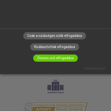
RÓLUNK
ELÉRHETŐSÉG
SÜTI BEÁLLÍTÁSOK
IRATKOZZ FEL HÍRLEVELÜNKRE!
Csak a szükséges sütik elfogadása
Kiválasztottak elfogadása
Összes süti elfogadása
Powered by Klaro!
LICENCSZERZŐDÉS
ADATVÉDELEM