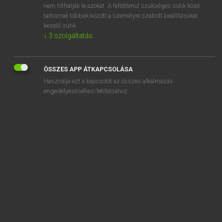
nem tilthatják le azokat. A feltétlenül szükséges sütik közé
AFC
tartoznak többek között a személyre szabott beállításokat
afelé
kezelő sütik.
↓
3
szolgáltatás
ÖSSZES APP ÁTKAPCSOLÁSA
SZOTAR.NET APPLIKÁCIÓ
Használja ezt a kapcsolót az összes alkalmazás
engedélyezéséhez/letiltásához.
MICROSOFT OFFICE BŐVÍTMÉNY
BEÉPÜLŐ SZÓTÁRMODUL
ONLINE NYELVVIZSGA
EGYÉNI FELHASZNÁLÓKNAK
TANULÓKNAK
OKTATÁSI INTÉZMÉNYEKNEK
VÁLLALATI MEGOLDÁSOK
SÚGÓ