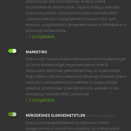
azonosítására nem használhatóak, mivel az adatok
összesítettek és anonimizáltak. Céljuk kizárólag a weboldal
hsz
afar
távol
funkcióinak javítása. Ezek közé tartoznak a harmadik féltől
származó elemzési szolgáltatásokhoz tartozó sütik; ilyen
elemzési szolgáltatások a látogatóelemzések, a hőtérképek és a
⚲ afar
keresése szótárainkban
közösségi médiaanalitika.
↓
1
szolgáltatás
MARKETING
Ezek a sütik nyomon követik a felhasználó online tevékenységét.
DÍJMENTES ANGOL SZÓTÁR
Az online tevékenységek megismerésével a hirdetők
relevánsabb reklámokat jeleníthetnek meg, és korlátozhatják,
aestivate
hogy a felhasználó hány alkalommal láthat egy hirdetést. Ezek a
aestivation
sütik más szervezetekkel és hirdetőkkel is megoszthatják
ezeket az információkat. Ezek állandó sütik, amelyek szinte
aetiology
mindig egy harmadik féltől származnak.
áfa
↓
2
szolgáltatás
afar
MŰKÖDÉSHEZ ELENGEDHETETLEN
(mindig szükséges)
áfa-visszaigénylés
Ezek a sütik elengedhetetlenek az oldalunkon történő
AFB
böngészéshez,a funkciók használatához, és a felhasználók