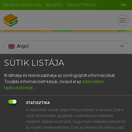
BELÉPÉS EDUID-VAL
BELÉPÉS
REGISZTRÁCIÓ
EN
menu
Angol
search
SÜTIK LISTÁJA
GR
KERESÉS
Itt láthatja és testreszabhatja az önről gyűjtött információkat.
5
6
7
8
9
ö
ü
ó
További információért kérjük, olvasd el az
adatvédelmi
TALÁLATOK
75 ms (10 db)
tájékoztatónkat
.
r
t
z
u
i
o
p
ő
ú
afar
afar
STATISZTIKA
g
h
j
k
l
é
á
ű
Ω
Díjmentes angol szótár
Angol−magyar egyetemes nagyszótár
A statisztikai sütiket „teljesítménysütiknek” is nevezik. Ezek a
sütik információkat gyűjtenek a webhely használatának
v
b
n
m
,
.
-
AltGr
módjáról, többek között arról, hogy milyen oldalakat keresett fel
Díjmentes angol szótár
arrow_forward_ios
és milyen linkekre kattintott. Ezek az információk a felhasználó