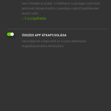
aerobatics
nem tilthatják le azokat. A feltétlenül szükséges sütik közé
tartoznak többek között a személyre szabott beállításokat
aerobe
kezelő sütik.
↓
3
szolgáltatás
aerobic
ÖSSZES APP ÁTKAPCSOLÁSA
Használja ezt a kapcsolót az összes alkalmazás
engedélyezéséhez/letiltásához.
SZOTAR.NET APPLIKÁCIÓ
MICROSOFT OFFICE BŐVÍTMÉNY
BEÉPÜLŐ SZÓTÁRMODUL
ONLINE NYELVVIZSGA
EGYÉNI FELHASZNÁLÓKNAK
TANULÓKNAK
OKTATÁSI INTÉZMÉNYEKNEK
VÁLLALATI MEGOLDÁSOK