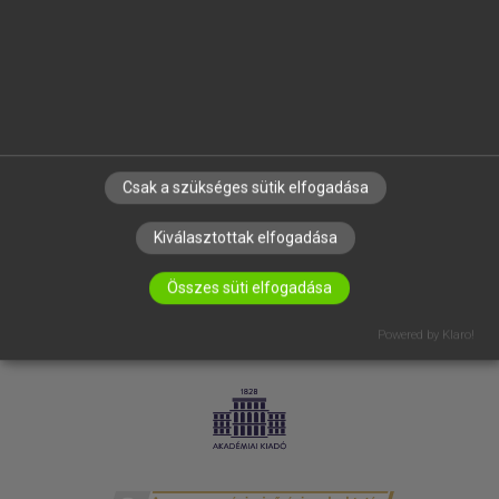
SÚGÓ
RÓLUNK
ELÉRHETŐSÉG
SÜTI BEÁLLÍTÁSOK
IRATKOZZ FEL HÍRLEVELÜNKRE!
Csak a szükséges sütik elfogadása
Kiválasztottak elfogadása
Összes süti elfogadása
Powered by Klaro!
LICENCSZERZŐDÉS
ADATVÉDELEM