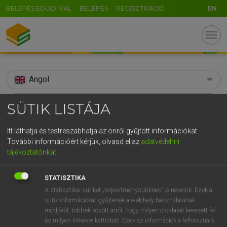
BELÉPÉS EDUID-VAL
BELÉPÉS
REGISZTRÁCIÓ
EN
menu
Angol
search
SÜTIK LISTÁJA
GR
KERESÉS
Itt láthatja és testreszabhatja az önről gyűjtött információkat.
5
6
7
8
9
ö
ü
ó
További információért kérjük, olvasd el az
adatvédelmi
TALÁLATOK
94 ms (5 db)
tájékoztatónkat
.
r
t
z
u
i
o
p
ő
ú
aerie
aerie
STATISZTIKA
g
h
j
k
l
é
á
ű
Ω
Díjmentes angol szótár
Angol−magyar egyetemes nagyszótár
A statisztikai sütiket „teljesítménysütiknek” is nevezik. Ezek a
v
b
n
m
,
.
-
AltGr
sütik információkat gyűjtenek a webhely használatának
módjáról, többek között arról, hogy milyen oldalakat keresett fel
Díjmentes angol szótár
arrow_forward_ios
és milyen linkekre kattintott. Ezek az információk a felhasználó