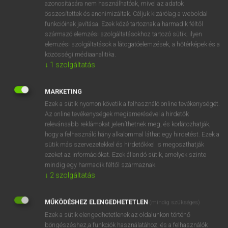
azonosítására nem használhatóak, mivel az adatok
fn
aerie
sasfészek
összesítettek és anonimizáltak. Céljuk kizárólag a weboldal
funkcióinak javítása. Ezek közé tartoznak a harmadik féltől
sziklafészek
származó elemzési szolgáltatásokhoz tartozó sütik; ilyen
elemzési szolgáltatások a látogatóelemzések, a hőtérképek és a
közösségi médiaanalitika.
↓
1
szolgáltatás
⚲ aerie
keresése szótárainkban
MARKETING
Ezek a sütik nyomon követik a felhasználó online tevékenységét.
Az online tevékenységek megismerésével a hirdetők
DÍJMENTES ANGOL SZÓTÁR
relevánsabb reklámokat jeleníthetnek meg, és korlátozhatják,
hogy a felhasználó hány alkalommal láthat egy hirdetést. Ezek a
aerate
sütik más szervezetekkel és hirdetőkkel is megoszthatják
aerated
ezeket az információkat. Ezek állandó sütik, amelyek szinte
mindig egy harmadik féltől származnak.
aeration
↓
2
szolgáltatás
aerial
MŰKÖDÉSHEZ ELENGEDHETETLEN
aerie
(mindig szükséges)
Ezek a sütik elengedhetetlenek az oldalunkon történő
aero-
böngészéshez,a funkciók használatához, és a felhasználók