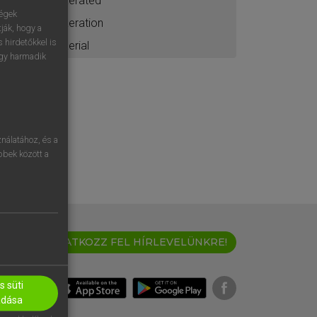
aerated
ségek
aeration
ják, hogy a
 hirdetőkkel is
aerial
egy harmadik
nálatához, és a
öbbek között a
IRATKOZZ FEL HÍRLEVELÜNKRE!
 süti
adása