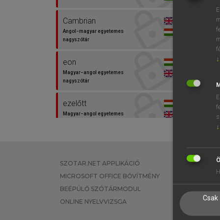
E
m
Cambrian
f
Angol−magyar egyetemes
m
nagyszótár
f
↓
eon
Magyar−angol egyetemes
nagyszótár
M
E
ezelőtt
f
Magyar−angol egyetemes
s
nagyszótár
↓
Precambrian
Angol−magyar egyetemes
Ö
SZOTAR.NET APPLIKÁCIÓ
EGYÉNI FEL
nagyszótár
H
MICROSOFT OFFICE BŐVÍTMÉNY
TANULÓKNA
BEÉPÜLŐ SZÓTÁRMODUL
OKTATÁSI I
Csak 
ONLINE NYELVVIZSGA
VÁLLALATI 