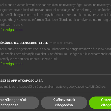
zek a sütik nyomon követik a felhasználó online tevékenységét. Az online tevékeny
egismerésével a hirdetők relevánsabb reklámokat jeleníthetnek meg, és korlátozhat
elhasználó hány alkalommal láthat egy hirdetést. Ezek a sütik más szervezetekkel és
egoszthatják ezeket az információkat. Ezek állandó sütik, amelyek szinte mindig 
éltől származnak.
2
szolgáltatás
ŰKÖDÉSHEZ ELENGEDHETETLEN
(mindig szükséges)
zek a sütik elengedhetetlenek az oldalunkon történő böngészéshez,a funkciók hasz
elhasználók nem tilthatják le azokat. A feltétlenül szükséges sütik közé tartoznak t
zemélyre szabott beállításokat kezelő sütik.
3
szolgáltatás
SSZES APP ÁTKAPCSOLÁSA
HASZNÁLÓKNAK
SÚGÓ
asználja ezt a kapcsolót az összes alkalmazás engedélyezéséhez/letiltásához.
K
RÓLUNK
NTÉZMÉNYEKNEK
ELÉRHETŐSÉG
a szükséges sütik
Kiválasztottak
Összes
MEGOLDÁSOK
SÜTI BEÁLLÍTÁSOK
elfogadása
elfogadása
elfog