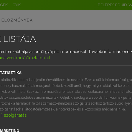
ÉGEK
GYIK
BELÉPÉS EDUID-V
ELŐZMÉNYEK
 LISTÁJA
és testreszabhatja az önről gyűjtött információkat.
További információért k
HU
DE
CN
FR
ES
IT
NL
RU
GR
adatvédelmi tájékoztatónkat
.
entes angol szótár
1
2
3
4
5
6
7
8
9
TATISZTIKA
fn
eón
q
w
e
r
t
z
u
i
 statisztikai sütiket „teljesítménysütiknek” is nevezik. Ezek a sütik információkat gy
mérhetetlenül hosszú időegység/korszak
ebhely használatának módjáról, többek között arról, hogy milyen oldalakat keresett 
a
s
d
f
g
h
j
k
l
é
inkekre kattintott. Ezek az információk a felhasználó azonosítására nem használható
datok összesítettek és anonimizáltak. Céljuk kizárólag a weboldal funkcióinak javít
í
y
x
c
v
b
n
m
,
.
artoznak a harmadik féltől származó elemzési szolgáltatásokhoz tartozó sütik; ilye
n
keresése szótárainkban
zolgáltatások a látogatóelemzések, a hőtérképek és a közösségi médiaanalitika.
1
szolgáltatás
MARKETING