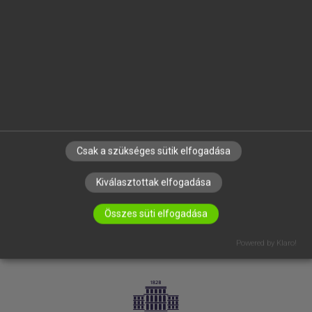
VÁLLALATI MEGOLDÁSOK
SÚGÓ
RÓLUNK
ELÉRHETŐSÉG
SÜTI BEÁLLÍTÁSOK
IRATKOZZ FEL HÍRLEVELÜNKRE!
Csak a szükséges sütik elfogadása
Kiválasztottak elfogadása
Összes süti elfogadása
Powered by Klaro!
LICENCSZERZŐDÉS
ADATVÉDELEM