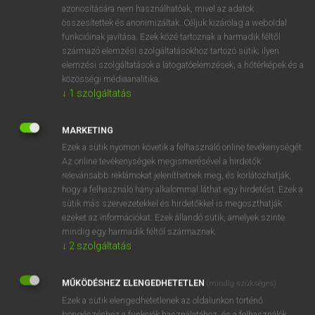
azonosítására nem használhatóak, mivel az adatok
fn
adversity
balsors
összesítettek és anonimizáltak. Céljuk kizárólag a weboldal
funkcióinak javítása. Ezek közé tartoznak a harmadik féltől
csapás
származó elemzési szolgáltatásokhoz tartozó sütik; ilyen
szerencsétlenség
elemzési szolgáltatások a látogatóelemzések, a hőtérképek és a
viszontagság
közösségi médiaanalitika.
↓
1
szolgáltatás
⚲ adversity
keresése szótárainkban
MARKETING
Ezek a sütik nyomon követik a felhasználó online tevékenységét.
Az online tevékenységek megismerésével a hirdetők
relevánsabb reklámokat jeleníthetnek meg, és korlátozhatják,
hogy a felhasználó hány alkalommal láthat egy hirdetést. Ezek a
DÍJMENTES ANGOL SZÓTÁR
sütik más szervezetekkel és hirdetőkkel is megoszthatják
ezeket az információkat. Ezek állandó sütik, amelyek szinte
adversary
mindig egy harmadik féltől származnak.
↓
2
szolgáltatás
adversative
adverse
MŰKÖDÉSHEZ ELENGEDHETETLEN
(mindig szükséges)
adversely
Ezek a sütik elengedhetetlenek az oldalunkon történő
böngészéshez,a funkciók használatához, és a felhasználók