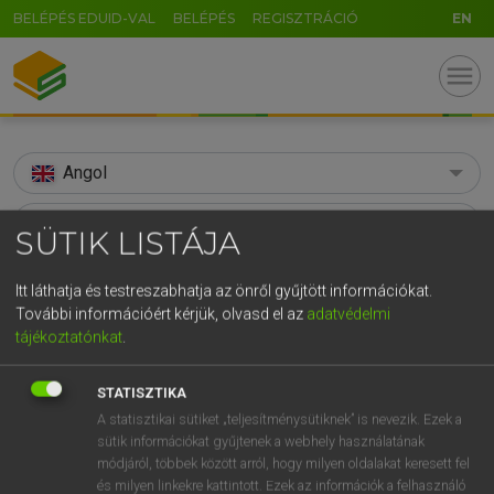
BELÉPÉS EDUID-VAL
BELÉPÉS
REGISZTRÁCIÓ
EN
menu
Angol
search
SÜTIK LISTÁJA
GR
KERESÉS
Itt láthatja és testreszabhatja az önről gyűjtött információkat.
5
6
7
8
9
ö
ü
ó
További információért kérjük, olvasd el az
adatvédelmi
TALÁLATOK
112 ms (40 db)
tájékoztatónkat
.
r
t
z
u
i
o
p
ő
ú
adversity
adversity
g
h
j
k
l
é
á
ű
Ω
STATISZTIKA
Díjmentes angol szótár
Angol−magyar egyetemes nagyszótár
A statisztikai sütiket „teljesítménysütiknek” is nevezik. Ezek a
v
b
n
m
,
.
-
AltGr
sütik információkat gyűjtenek a webhely használatának
módjáról, többek között arról, hogy milyen oldalakat keresett fel
Díjmentes angol szótár
arrow_forward_ios
és milyen linkekre kattintott. Ezek az információk a felhasználó