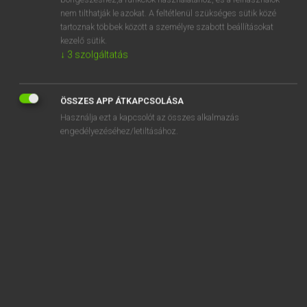
adversity
nem tilthatják le azokat. A feltétlenül szükséges sütik közé
advert
tartoznak többek között a személyre szabott beállításokat
kezelő sütik.
advertise
↓
3
szolgáltatás
advertisement
advertisement manager
ÖSSZES APP ÁTKAPCSOLÁSA
Használja ezt a kapcsolót az összes alkalmazás
engedélyezéséhez/letiltásához.
SZOTAR.NET APPLIKÁCIÓ
MICROSOFT OFFICE BŐVÍTMÉNY
BEÉPÜLŐ SZÓTÁRMODUL
ONLINE NYELVVIZSGA
EGYÉNI FELHASZNÁLÓKNAK
TANULÓKNAK
OKTATÁSI INTÉZMÉNYEKNEK