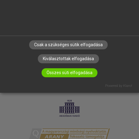
RÓLUNK
ELÉRHETŐSÉG
SÜTI BEÁLLÍTÁSOK
IRATKOZZ FEL HÍRLEVELÜNKRE!
Csak a szükséges sütik elfogadása
Kiválasztottak elfogadása
Összes süti elfogadása
Powered by Klaro!
LICENCSZERZŐDÉS
ADATVÉDELEM