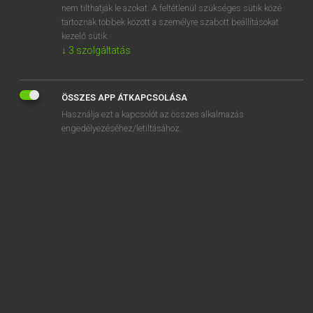
nem tilthatják le azokat. A feltétlenül szükséges sütik közé
advertise
tartoznak többek között a személyre szabott beállításokat
advertisement
kezelő sütik.
↓
3
szolgáltatás
ÖSSZES APP ÁTKAPCSOLÁSA
SZOTAR.NET APPLIKÁCIÓ
Használja ezt a kapcsolót az összes alkalmazás
engedélyezéséhez/letiltásához.
MICROSOFT OFFICE BŐVÍTMÉNY
BEÉPÜLŐ SZÓTÁRMODUL
ONLINE NYELVVIZSGA
EGYÉNI FELHASZNÁLÓKNAK
TANULÓKNAK
OKTATÁSI INTÉZMÉNYEKNEK
VÁLLALATI MEGOLDÁSOK
SÚGÓ