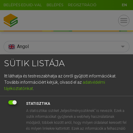
BELÉPÉS EDUID-VAL
BELÉPÉS
REGISZTRÁCIÓ
EN
menu
Angol
search
SÜTIK LISTÁJA
GR
KERESÉS
Itt láthatja és testreszabhatja az önről gyűjtött információkat.
5
6
7
8
9
ö
ü
ó
További információért kérjük, olvasd el az
adatvédelmi
TALÁLATOK
139 ms (45 db)
tájékoztatónkat
.
r
t
z
u
i
o
p
ő
ú
adversely
adversely
STATISZTIKA
g
h
j
k
l
é
á
ű
Ω
Díjmentes angol szótár
Angol−magyar egyetemes nagyszótár
A statisztikai sütiket „teljesítménysütiknek” is nevezik. Ezek a
sütik információkat gyűjtenek a webhely használatának
v
b
n
m
,
.
-
AltGr
módjáról, többek között arról, hogy milyen oldalakat keresett fel
Díjmentes angol szótár
arrow_forward_ios
és milyen linkekre kattintott. Ezek az információk a felhasználó