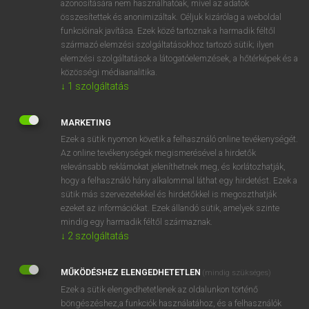
azonosítására nem használhatóak, mivel az adatok
összesítettek és anonimizáltak. Céljuk kizárólag a weboldal
hsz
adversely
ellenségesen
funkcióinak javítása. Ezek közé tartoznak a harmadik féltől
származó elemzési szolgáltatásokhoz tartozó sütik; ilyen
elemzési szolgáltatások a látogatóelemzések, a hőtérképek és a
⚲ adversely
keresése szótárainkban
közösségi médiaanalitika.
↓
1
szolgáltatás
MARKETING
Ezek a sütik nyomon követik a felhasználó online tevékenységét.
DÍJMENTES ANGOL SZÓTÁR
Az online tevékenységek megismerésével a hirdetők
relevánsabb reklámokat jeleníthetnek meg, és korlátozhatják,
adversarial
hogy a felhasználó hány alkalommal láthat egy hirdetést. Ezek a
adversary
sütik más szervezetekkel és hirdetőkkel is megoszthatják
ezeket az információkat. Ezek állandó sütik, amelyek szinte
adversative
mindig egy harmadik féltől származnak.
adverse
↓
2
szolgáltatás
adversely
MŰKÖDÉSHEZ ELENGEDHETETLEN
(mindig szükséges)
adversity
Ezek a sütik elengedhetetlenek az oldalunkon történő
advert
böngészéshez,a funkciók használatához, és a felhasználók