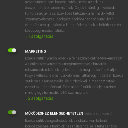
azonosítására nem használhatóak, mivel az adatok
mn
adversative
ellentétes (értelmű)
összesítettek és anonimizáltak. Céljuk kizárólag a weboldal
funkcióinak javítása. Ezek közé tartoznak a harmadik féltől
antitézist alkotó
származó elemzési szolgáltatásokhoz tartozó sütik; ilyen
elemzési szolgáltatások a látogatóelemzések, a hőtérképek és a
közösségi médiaanalitika.
↓
1
szolgáltatás
⚲ adversative
keresése szótárainkban
MARKETING
Ezek a sütik nyomon követik a felhasználó online tevékenységét.
Az online tevékenységek megismerésével a hirdetők
DÍJMENTES ANGOL SZÓTÁR
relevánsabb reklámokat jeleníthetnek meg, és korlátozhatják,
hogy a felhasználó hány alkalommal láthat egy hirdetést. Ezek a
adverbially
sütik más szervezetekkel és hirdetőkkel is megoszthatják
adverbium
ezeket az információkat. Ezek állandó sütik, amelyek szinte
mindig egy harmadik féltől származnak.
adversarial
↓
2
szolgáltatás
adversary
MŰKÖDÉSHEZ ELENGEDHETETLEN
adversative
(mindig szükséges)
Ezek a sütik elengedhetetlenek az oldalunkon történő
adverse
böngészéshez,a funkciók használatához, és a felhasználók