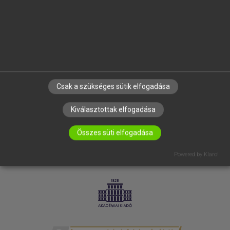
SÚGÓ
RÓLUNK
ELÉRHETŐSÉG
SÜTI BEÁLLÍTÁSOK
IRATKOZZ FEL HÍRLEVELÜNKRE!
Csak a szükséges sütik elfogadása
Kiválasztottak elfogadása
Összes süti elfogadása
Powered by Klaro!
LICENCSZERZŐDÉS
ADATVÉDELEM