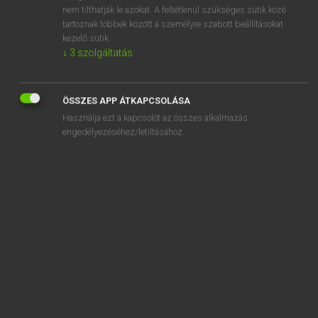
adversely
nem tilthatják le azokat. A feltétlenül szükséges sütik közé
tartoznak többek között a személyre szabott beállításokat
adversity
kezelő sütik.
↓
3
szolgáltatás
advert
ÖSSZES APP ÁTKAPCSOLÁSA
Használja ezt a kapcsolót az összes alkalmazás
engedélyezéséhez/letiltásához.
SZOTAR.NET APPLIKÁCIÓ
MICROSOFT OFFICE BŐVÍTMÉNY
BEÉPÜLŐ SZÓTÁRMODUL
ONLINE NYELVVIZSGA
EGYÉNI FELHASZNÁLÓKNAK
TANULÓKNAK
OKTATÁSI INTÉZMÉNYEKNEK
VÁLLALATI MEGOLDÁSOK