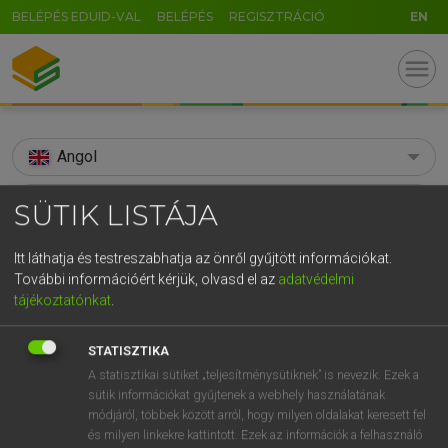
BELÉPÉS EDUID-VAL
BELÉPÉS
REGISZTRÁCIÓ
EN
menu
Angol
search
SÜTIK LISTÁJA
GR
KERESÉS
Itt láthatja és testreszabhatja az önről gyűjtött információkat.
5
6
7
8
9
ö
ü
ó
További információért kérjük, olvasd el az
adatvédelmi
TALÁLATOK
113 ms (39 db)
tájékoztatónkat
.
r
t
z
u
i
o
p
ő
ú
adversative
ACE
STATISZTIKA
g
h
j
k
l
é
á
ű
Ω
Díjmentes angol szótár
Angol−magyar egyetemes nagyszótár
A statisztikai sütiket „teljesítménysütiknek” is nevezik. Ezek a
v
b
n
m
,
.
-
AltGr
sütik információkat gyűjtenek a webhely használatának
módjáról, többek között arról, hogy milyen oldalakat keresett fel
Díjmentes angol szótár
arrow_forward_ios
és milyen linkekre kattintott. Ezek az információk a felhasználó