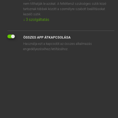
adversative
nem tilthatják le azokat. A feltétlenül szükséges sütik közé
tartoznak többek között a személyre szabott beállításokat
adverse
kezelő sütik.
↓
3
szolgáltatás
adversely
ÖSSZES APP ÁTKAPCSOLÁSA
Használja ezt a kapcsolót az összes alkalmazás
engedélyezéséhez/letiltásához.
SZOTAR.NET APPLIKÁCIÓ
MICROSOFT OFFICE BŐVÍTMÉNY
BEÉPÜLŐ SZÓTÁRMODUL
ONLINE NYELVVIZSGA
EGYÉNI FELHASZNÁLÓKNAK
TANULÓKNAK
OKTATÁSI INTÉZMÉNYEKNEK
VÁLLALATI MEGOLDÁSOK