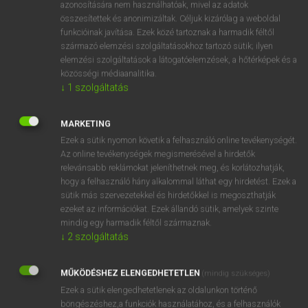
azonosítására nem használhatóak, mivel az adatok
mn
adversarial
ellentétes
összesítettek és anonimizáltak. Céljuk kizárólag a weboldal
funkcióinak javítása. Ezek közé tartoznak a harmadik féltől
szemben álló
származó elemzési szolgáltatásokhoz tartozó sütik; ilyen
elemzési szolgáltatások a látogatóelemzések, a hőtérképek és a
közösségi médiaanalitika.
↓
1
szolgáltatás
⚲ adversarial
keresése szótárainkban
MARKETING
Ezek a sütik nyomon követik a felhasználó online tevékenységét.
Az online tevékenységek megismerésével a hirdetők
DÍJMENTES ANGOL SZÓTÁR
relevánsabb reklámokat jeleníthetnek meg, és korlátozhatják,
hogy a felhasználó hány alkalommal láthat egy hirdetést. Ezek a
adverb
sütik más szervezetekkel és hirdetőkkel is megoszthatják
adverbial
ezeket az információkat. Ezek állandó sütik, amelyek szinte
mindig egy harmadik féltől származnak.
adverbially
↓
2
szolgáltatás
adverbium
MŰKÖDÉSHEZ ELENGEDHETETLEN
adversarial
(mindig szükséges)
Ezek a sütik elengedhetetlenek az oldalunkon történő
adversary
böngészéshez,a funkciók használatához, és a felhasználók