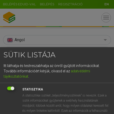
BELÉPÉS EDUID-VAL
BELÉPÉS
REGISZTRÁCIÓ
EN
menu
Angol
search
SÜTIK LISTÁJA
GR
KERESÉS
Itt láthatja és testreszabhatja az önről gyűjtött információkat.
5
6
7
8
9
ö
ü
ó
További információért kérjük, olvasd el az
adatvédelmi
TALÁLATOK
101 ms (15 db)
tájékoztatónkat
.
r
t
z
u
i
o
p
ő
ú
adversarial
adversarial
advers
STATISZTIKA
g
h
j
k
l
é
á
ű
Ω
Díjmentes angol szótár
Angol−magyar szótár
Angol−ma
A statisztikai sütiket „teljesítménysütiknek” is nevezik. Ezek a
v
b
n
m
,
.
-
AltGr
sütik információkat gyűjtenek a webhely használatának
módjáról, többek között arról, hogy milyen oldalakat keresett fel
Díjmentes angol szótár
arrow_forward_ios
és milyen linkekre kattintott. Ezek az információk a felhasználó