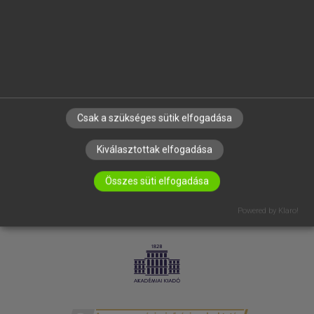
SÚGÓ
RÓLUNK
ELÉRHETŐSÉG
SÜTI BEÁLLÍTÁSOK
IRATKOZZ FEL HÍRLEVELÜNKRE!
Csak a szükséges sütik elfogadása
Kiválasztottak elfogadása
Összes süti elfogadása
Powered by Klaro!
LICENCSZERZŐDÉS
ADATVÉDELEM