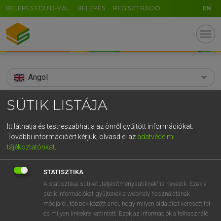
BELÉPÉS EDUID-VAL
BELÉPÉS
REGISZTRÁCIÓ
EN
menu
Angol
search
SÜTIK LISTÁJA
GR
KERESÉS
Itt láthatja és testreszabhatja az önről gyűjtött információkat.
5
6
7
8
9
ö
ü
ó
További információért kérjük, olvasd el az
adatvédelmi
TALÁLATOK
85 ms (33 db)
tájékoztatónkat
.
r
t
z
u
i
o
p
ő
ú
adverbially
adverbially
STATISZTIKA
g
h
j
k
l
é
á
ű
Ω
Díjmentes angol szótár
Angol−magyar egyetemes nagyszótár
A statisztikai sütiket „teljesítménysütiknek” is nevezik. Ezek a
sütik információkat gyűjtenek a webhely használatának
v
b
n
m
,
.
-
AltGr
módjáról, többek között arról, hogy milyen oldalakat keresett fel
Díjmentes angol szótár
arrow_forward_ios
és milyen linkekre kattintott. Ezek az információk a felhasználó