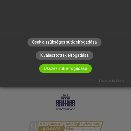
RÓLUNK
ELÉRHETŐSÉG
SÜTI BEÁLLÍTÁSOK
IRATKOZZ FEL HÍRLEVELÜNKRE!
Csak a szükséges sütik elfogadása
Kiválasztottak elfogadása
Összes süti elfogadása
Powered by Klaro!
LICENCSZERZŐDÉS
ADATVÉDELEM