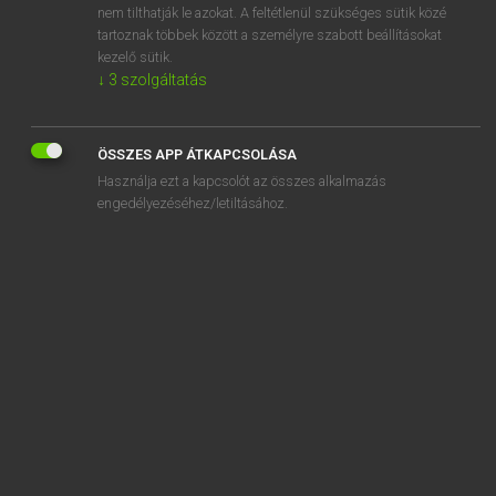
nem tilthatják le azokat. A feltétlenül szükséges sütik közé
adversary
tartoznak többek között a személyre szabott beállításokat
adversative
kezelő sütik.
↓
3
szolgáltatás
ÖSSZES APP ÁTKAPCSOLÁSA
SZOTAR.NET APPLIKÁCIÓ
Használja ezt a kapcsolót az összes alkalmazás
engedélyezéséhez/letiltásához.
MICROSOFT OFFICE BŐVÍTMÉNY
BEÉPÜLŐ SZÓTÁRMODUL
ONLINE NYELVVIZSGA
EGYÉNI FELHASZNÁLÓKNAK
TANULÓKNAK
OKTATÁSI INTÉZMÉNYEKNEK
VÁLLALATI MEGOLDÁSOK
SÚGÓ