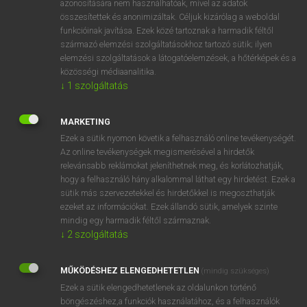
azonosítására nem használhatóak, mivel az adatok
összesítettek és anonimizáltak. Céljuk kizárólag a weboldal
hsz
adverbially
határozói módon/szerkezettel
funkcióinak javítása. Ezek közé tartoznak a harmadik féltől
származó elemzési szolgáltatásokhoz tartozó sütik; ilyen
elemzési szolgáltatások a látogatóelemzések, a hőtérképek és a
⚲ adverbially
keresése szótárainkban
közösségi médiaanalitika.
↓
1
szolgáltatás
MARKETING
Ezek a sütik nyomon követik a felhasználó online tevékenységét.
DÍJMENTES ANGOL SZÓTÁR
Az online tevékenységek megismerésével a hirdetők
relevánsabb reklámokat jeleníthetnek meg, és korlátozhatják,
adventurism
hogy a felhasználó hány alkalommal láthat egy hirdetést. Ezek a
adventurous
sütik más szervezetekkel és hirdetőkkel is megoszthatják
ezeket az információkat. Ezek állandó sütik, amelyek szinte
adverb
mindig egy harmadik féltől származnak.
adverbial
↓
2
szolgáltatás
adverbially
MŰKÖDÉSHEZ ELENGEDHETETLEN
(mindig szükséges)
adverbium
Ezek a sütik elengedhetetlenek az oldalunkon történő
adversarial
böngészéshez,a funkciók használatához, és a felhasználók