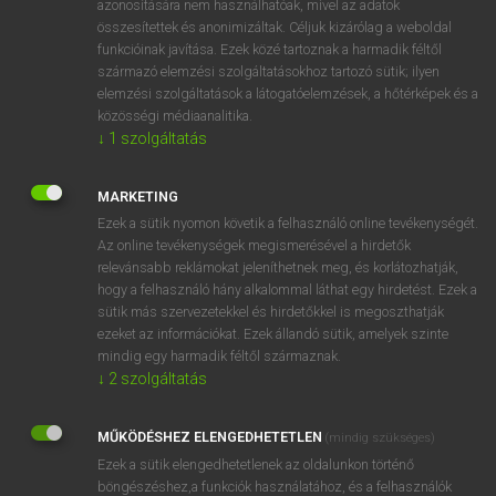
azonosítására nem használhatóak, mivel az adatok
összesítettek és anonimizáltak. Céljuk kizárólag a weboldal
fn
adventuress
kalandornő
funkcióinak javítása. Ezek közé tartoznak a harmadik féltől
származó elemzési szolgáltatásokhoz tartozó sütik; ilyen
elemzési szolgáltatások a látogatóelemzések, a hőtérképek és a
⚲ adventuress
keresése szótárainkban
közösségi médiaanalitika.
↓
1
szolgáltatás
MARKETING
Ezek a sütik nyomon követik a felhasználó online tevékenységét.
DÍJMENTES ANGOL SZÓTÁR
Az online tevékenységek megismerésével a hirdetők
relevánsabb reklámokat jeleníthetnek meg, és korlátozhatják,
adventitious
hogy a felhasználó hány alkalommal láthat egy hirdetést. Ezek a
adventure
sütik más szervezetekkel és hirdetőkkel is megoszthatják
ezeket az információkat. Ezek állandó sütik, amelyek szinte
adventure playground
mindig egy harmadik féltől származnak.
adventurer
↓
2
szolgáltatás
adventuress
MŰKÖDÉSHEZ ELENGEDHETETLEN
(mindig szükséges)
adventurism
Ezek a sütik elengedhetetlenek az oldalunkon történő
adventurous
böngészéshez,a funkciók használatához, és a felhasználók