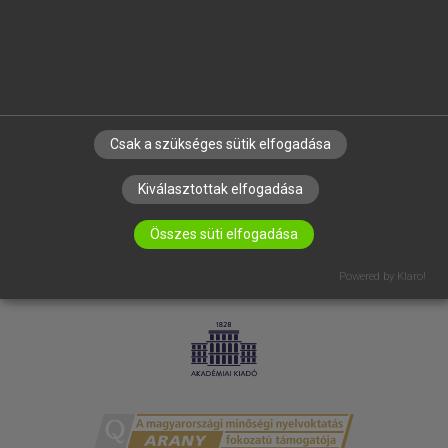
RÓLUNK
ELÉRHETŐSÉG
SÜTI BEÁLLÍTÁSOK
IRATKOZZ FEL HÍRLEVELÜNKRE!
Csak a szükséges sütik elfogadása
Kiválasztottak elfogadása
Összes süti elfogadása
Powered by Klaro!
LICENCSZERZŐDÉS
ADATVÉDELEM