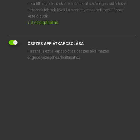
nem tilthatják le azokat. A feltétlenül szükséges sütik közé
adverb
tartoznak többek között a személyre szabott beállításokat
adverbial
kezelő sütik.
↓
3
szolgáltatás
ÖSSZES APP ÁTKAPCSOLÁSA
SZOTAR.NET APPLIKÁCIÓ
Használja ezt a kapcsolót az összes alkalmazás
engedélyezéséhez/letiltásához.
MICROSOFT OFFICE BŐVÍTMÉNY
BEÉPÜLŐ SZÓTÁRMODUL
ONLINE NYELVVIZSGA
EGYÉNI FELHASZNÁLÓKNAK
TANULÓKNAK
OKTATÁSI INTÉZMÉNYEKNEK
VÁLLALATI MEGOLDÁSOK
SÚGÓ