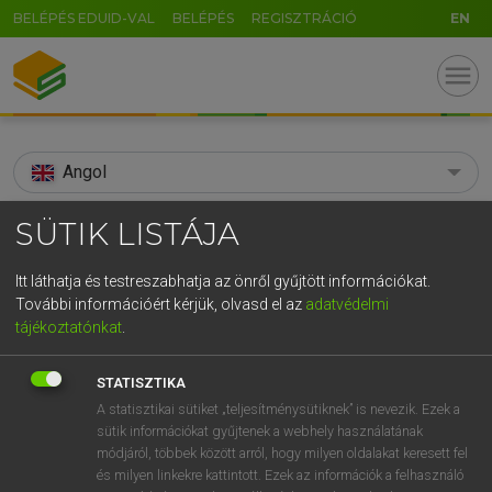
BELÉPÉS EDUID-VAL
BELÉPÉS
REGISZTRÁCIÓ
EN
menu
Angol
search
SÜTIK LISTÁJA
GR
KERESÉS
Itt láthatja és testreszabhatja az önről gyűjtött információkat.
5
6
7
8
9
ö
ü
ó
További információért kérjük, olvasd el az
adatvédelmi
TALÁLATOK
74 ms (3 db)
tájékoztatónkat
.
r
t
z
u
i
o
p
ő
ú
adventuress
adventuress
STATISZTIKA
g
h
j
k
l
é
á
ű
Ω
Díjmentes angol szótár
Angol−magyar egyetemes nagyszótár
A statisztikai sütiket „teljesítménysütiknek” is nevezik. Ezek a
sütik információkat gyűjtenek a webhely használatának
v
b
n
m
,
.
-
AltGr
módjáról, többek között arról, hogy milyen oldalakat keresett fel
Díjmentes angol szótár
arrow_forward_ios
és milyen linkekre kattintott. Ezek az információk a felhasználó