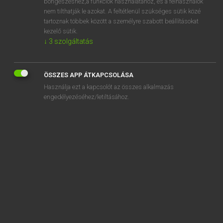
böngészéshez,a funkciók használatához, és a felhasználók
Advent
nem tilthatják le azokat. A feltétlenül szükséges sütik közé
tartoznak többek között a személyre szabott beállításokat
adventist
kezelő sütik.
adventitious
↓
3
szolgáltatás
„
advent
” szó hasonló kifejezése:
ÖSSZES APP ÁTKAPCSOLÁSA
JÉZUS ELJÖVETELE
Használja ezt a kapcsolót az összes alkalmazás
engedélyezéséhez/letiltásához.
SZOTAR.NET APPLIKÁCIÓ
MICROSOFT OFFICE BŐVÍTMÉNY
BEÉPÜLŐ SZÓTÁRMODUL
ONLINE NYELVVIZSGA
EGYÉNI FELHASZNÁLÓKNAK
TANULÓKNAK