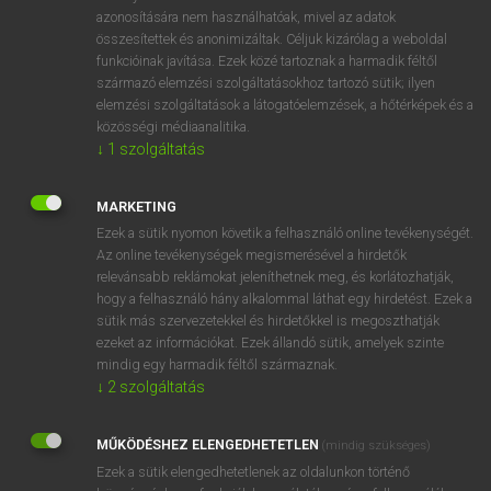
azonosítására nem használhatóak, mivel az adatok
fn
advent
megérkezés
összesítettek és anonimizáltak. Céljuk kizárólag a weboldal
eljövetel
funkcióinak javítása. Ezek közé tartoznak a harmadik féltől
származó elemzési szolgáltatásokhoz tartozó sütik; ilyen
elemzési szolgáltatások a látogatóelemzések, a hőtérképek és a
közösségi médiaanalitika.
⚲ advent
keresése szótárainkban
↓
1
szolgáltatás
MARKETING
Ezek a sütik nyomon követik a felhasználó online tevékenységét.
DÍJMENTES ANGOL SZÓTÁR
Az online tevékenységek megismerésével a hirdetők
relevánsabb reklámokat jeleníthetnek meg, és korlátozhatják,
advantageous
hogy a felhasználó hány alkalommal láthat egy hirdetést. Ezek a
sütik más szervezetekkel és hirdetőkkel is megoszthatják
advantageously
ezeket az információkat. Ezek állandó sütik, amelyek szinte
mindig egy harmadik féltől származnak.
advantage rule
↓
2
szolgáltatás
advection
advent
MŰKÖDÉSHEZ ELENGEDHETETLEN
(mindig szükséges)
advent
Ezek a sütik elengedhetetlenek az oldalunkon történő