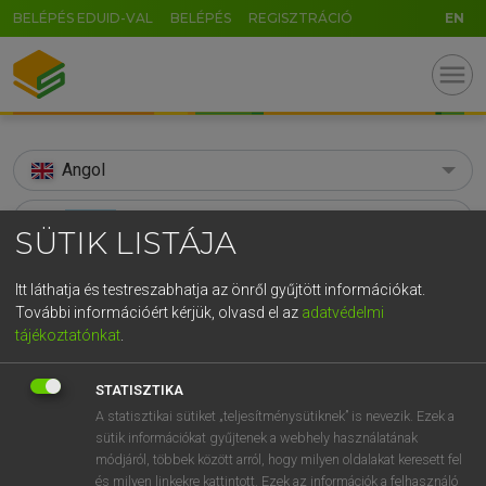
BELÉPÉS EDUID-VAL
BELÉPÉS
REGISZTRÁCIÓ
EN
menu
Angol
search
SÜTIK LISTÁJA
U
GR
KERESÉS
Itt láthatja és testreszabhatja az önről gyűjtött információkat.
5
6
7
8
9
ö
ü
ó
További információért kérjük, olvasd el az
adatvédelmi
TALÁLATOK
118 ms (18 db)
tájékoztatónkat
.
r
t
z
u
i
o
p
ő
ú
advent
advent
Adve
g
h
j
k
l
é
á
ű
Ω
STATISZTIKA
Díjmentes angol szótár
Díjmentes angol szótár
Díjmente
A statisztikai sütiket „teljesítménysütiknek” is nevezik. Ezek a
v
b
n
m
,
.
-
AltGr
sütik információkat gyűjtenek a webhely használatának
módjáról, többek között arról, hogy milyen oldalakat keresett fel
Díjmentes angol szótár
arrow_forward_ios
és milyen linkekre kattintott. Ezek az információk a felhasználó