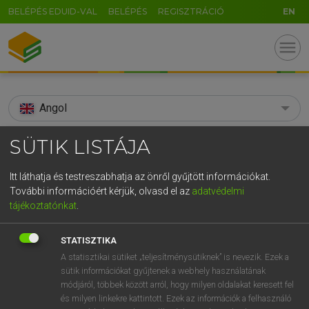
BELÉPÉS EDUID-VAL
BELÉPÉS
REGISZTRÁCIÓ
EN
menu
Angol
search
SÜTIK LISTÁJA
GR
KERESÉS
Itt láthatja és testreszabhatja az önről gyűjtött információkat.
5
6
7
8
9
ö
ü
ó
További információért kérjük, olvasd el az
adatvédelmi
TALÁLATOK
88 ms (3 db)
tájékoztatónkat
.
r
t
z
u
i
o
p
ő
ú
administratrix
administratrix
STATISZTIKA
g
h
j
k
l
é
á
ű
Ω
Díjmentes angol szótár
Angol−magyar egyetemes nagyszótár
A statisztikai sütiket „teljesítménysütiknek” is nevezik. Ezek a
sütik információkat gyűjtenek a webhely használatának
v
b
n
m
,
.
-
AltGr
módjáról, többek között arról, hogy milyen oldalakat keresett fel
Díjmentes angol szótár
arrow_forward_ios
és milyen linkekre kattintott. Ezek az információk a felhasználó