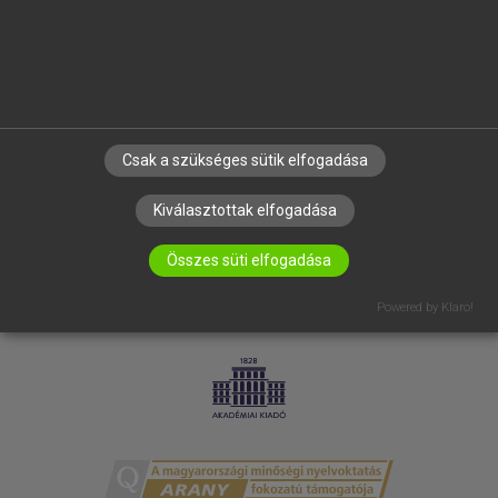
RÓLUNK
ELÉRHETŐSÉG
SÜTI BEÁLLÍTÁSOK
IRATKOZZ FEL HÍRLEVELÜNKRE!
Csak a szükséges sütik elfogadása
Kiválasztottak elfogadása
Összes süti elfogadása
Powered by Klaro!
LICENCSZERZŐDÉS
ADATVÉDELEM