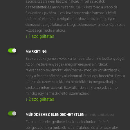
azonosítására nem használhatóak, mivel az adatok
összesítettek és anonimizáltak. Céljuk kizárólag a weboldal
fn
administratrix
gondnoknő
funkcióinak javítása. Ezek közé tartoznak a harmadik féltől
származó elemzési szolgáltatásokhoz tartozó sütik; ilyen
elemzési szolgáltatások a látogatóelemzések, a hőtérképek és a
⚲ administratrix
keresése szótárainkban
közösségi médiaanalitika.
↓
1
szolgáltatás
MARKETING
Ezek a sütik nyomon követik a felhasználó online tevékenységét.
DÍJMENTES ANGOL SZÓTÁR
Az online tevékenységek megismerésével a hirdetők
relevánsabb reklámokat jeleníthetnek meg, és korlátozhatják,
administer
hogy a felhasználó hány alkalommal láthat egy hirdetést. Ezek a
administration
sütik más szervezetekkel és hirdetőkkel is megoszthatják
ezeket az információkat. Ezek állandó sütik, amelyek szinte
administrative
mindig egy harmadik féltől származnak.
administrator
↓
2
szolgáltatás
administratrix
MŰKÖDÉSHEZ ELENGEDHETETLEN
(mindig szükséges)
adminisztráció
Ezek a sütik elengedhetetlenek az oldalunkon történő
adminisztrációs
böngészéshez,a funkciók használatához, és a felhasználók