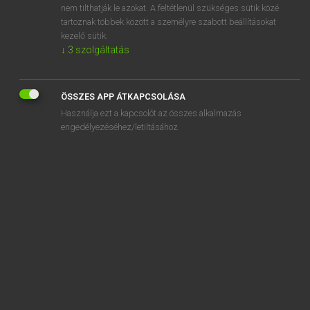
nem tilthatják le azokat. A feltétlenül szükséges sütik közé
adminisztrál
tartoznak többek között a személyre szabott beállításokat
adminisztratív
kezelő sütik.
↓
3
szolgáltatás
ÖSSZES APP ÁTKAPCSOLÁSA
SZOTAR.NET APPLIKÁCIÓ
Használja ezt a kapcsolót az összes alkalmazás
engedélyezéséhez/letiltásához.
MICROSOFT OFFICE BŐVÍTMÉNY
BEÉPÜLŐ SZÓTÁRMODUL
ONLINE NYELVVIZSGA
EGYÉNI FELHASZNÁLÓKNAK
TANULÓKNAK
OKTATÁSI INTÉZMÉNYEKNEK
VÁLLALATI MEGOLDÁSOK
SÚGÓ