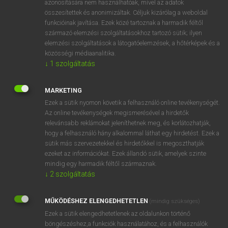
azonosítására nem használhatóak, mivel az adatok
összesítettek és anonimizáltak. Céljuk kizárólag a weboldal
fn
addressee
címzett
funkcióinak javítása. Ezek közé tartoznak a harmadik féltől
származó elemzési szolgáltatásokhoz tartozó sütik; ilyen
elemzési szolgáltatások a látogatóelemzések, a hőtérképek és a
⚲ addressee
keresése szótárainkban
közösségi médiaanalitika.
↓
1
szolgáltatás
MARKETING
Ezek a sütik nyomon követik a felhasználó online tevékenységét.
DÍJMENTES ANGOL SZÓTÁR
Az online tevékenységek megismerésével a hirdetők
relevánsabb reklámokat jeleníthetnek meg, és korlátozhatják,
add-on
hogy a felhasználó hány alkalommal láthat egy hirdetést. Ezek a
address
sütik más szervezetekkel és hirdetőkkel is megoszthatják
ezeket az információkat. Ezek állandó sütik, amelyek szinte
address book
mindig egy harmadik féltől származnak.
address-book
↓
2
szolgáltatás
addressee
MŰKÖDÉSHEZ ELENGEDHETETLEN
(mindig szükséges)
add to
Ezek a sütik elengedhetetlenek az oldalunkon történő
add together
böngészéshez,a funkciók használatához, és a felhasználók