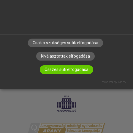
RÓLUNK
ELÉRHETŐSÉG
SÜTI BEÁLLÍTÁSOK
IRATKOZZ FEL HÍRLEVELÜNKRE!
Csak a szükséges sütik elfogadása
Kiválasztottak elfogadása
Összes süti elfogadása
Powered by Klaro!
LICENCSZERZŐDÉS
ADATVÉDELEM