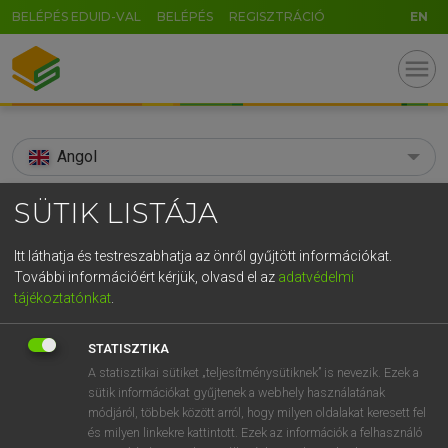
BELÉPÉS EDUID-VAL
BELÉPÉS
REGISZTRÁCIÓ
EN
menu
Angol
search
SÜTIK LISTÁJA
GR
KERESÉS
Itt láthatja és testreszabhatja az önről gyűjtött információkat.
5
6
7
8
9
ö
ü
ó
További információért kérjük, olvasd el az
adatvédelmi
TALÁLATOK
96 ms (9 db)
tájékoztatónkat
.
r
t
z
u
i
o
p
ő
ú
addressee
addressee
STATISZTIKA
g
h
j
k
l
é
á
ű
Ω
Díjmentes angol szótár
Angol−magyar egyetemes nagyszótár
A statisztikai sütiket „teljesítménysütiknek” is nevezik. Ezek a
sütik információkat gyűjtenek a webhely használatának
v
b
n
m
,
.
-
AltGr
módjáról, többek között arról, hogy milyen oldalakat keresett fel
Díjmentes angol szótár
arrow_forward_ios
és milyen linkekre kattintott. Ezek az információk a felhasználó