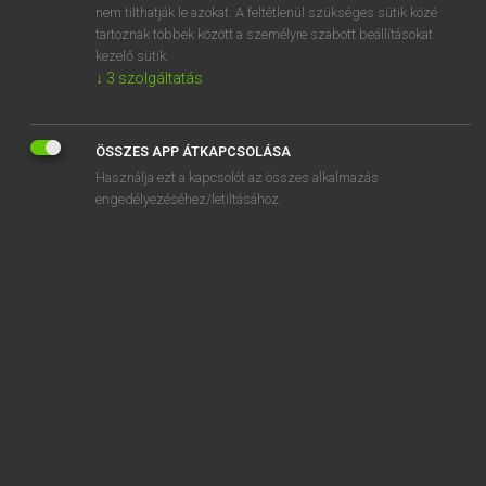
nem tilthatják le azokat. A feltétlenül szükséges sütik közé
adduce
tartoznak többek között a személyre szabott beállításokat
adducent
kezelő sütik.
↓
3
szolgáltatás
ÖSSZES APP ÁTKAPCSOLÁSA
SZOTAR.NET APPLIKÁCIÓ
Használja ezt a kapcsolót az összes alkalmazás
engedélyezéséhez/letiltásához.
MICROSOFT OFFICE BŐVÍTMÉNY
BEÉPÜLŐ SZÓTÁRMODUL
ONLINE NYELVVIZSGA
EGYÉNI FELHASZNÁLÓKNAK
TANULÓKNAK
OKTATÁSI INTÉZMÉNYEKNEK
VÁLLALATI MEGOLDÁSOK
SÚGÓ