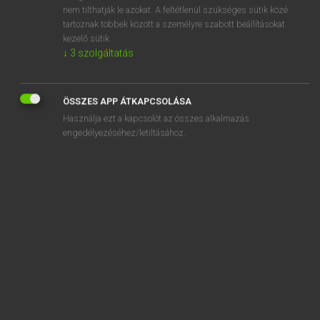
acsarkodik
nem tilthatják le azokat. A feltétlenül szükséges sütik közé
tartoznak többek között a személyre szabott beállításokat
acsarkodó
kezelő sütik.
↓
3
szolgáltatás
ácsbárd
ÖSSZES APP ÁTKAPCSOLÁSA
Használja ezt a kapcsolót az összes alkalmazás
engedélyezéséhez/letiltásához.
SZOTAR.NET APPLIKÁCIÓ
MICROSOFT OFFICE BŐVÍTMÉNY
BEÉPÜLŐ SZÓTÁRMODUL
ONLINE NYELVVIZSGA
EGYÉNI FELHASZNÁLÓKNAK
TANULÓKNAK
OKTATÁSI INTÉZMÉNYEKNEK
VÁLLALATI MEGOLDÁSOK