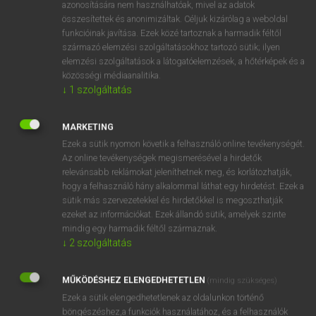
azonosítására nem használhatóak, mivel az adatok
fn
acyl
acil csoport
összesítettek és anonimizáltak. Céljuk kizárólag a weboldal
funkcióinak javítása. Ezek közé tartoznak a harmadik féltől
acilgyök
származó elemzési szolgáltatásokhoz tartozó sütik; ilyen
elemzési szolgáltatások a látogatóelemzések, a hőtérképek és a
közösségi médiaanalitika.
↓
1
szolgáltatás
⚲ acyl
keresése szótárainkban
MARKETING
Ezek a sütik nyomon követik a felhasználó online tevékenységét.
Az online tevékenységek megismerésével a hirdetők
DÍJMENTES ANGOL SZÓTÁR
relevánsabb reklámokat jeleníthetnek meg, és korlátozhatják,
hogy a felhasználó hány alkalommal láthat egy hirdetést. Ezek a
acushla
sütik más szervezetekkel és hirdetőkkel is megoszthatják
acute
ezeket az információkat. Ezek állandó sütik, amelyek szinte
mindig egy harmadik féltől származnak.
acutely
↓
2
szolgáltatás
acuteness
MŰKÖDÉSHEZ ELENGEDHETETLEN
acyl
(mindig szükséges)
Ezek a sütik elengedhetetlenek az oldalunkon történő
ács
böngészéshez,a funkciók használatához, és a felhasználók