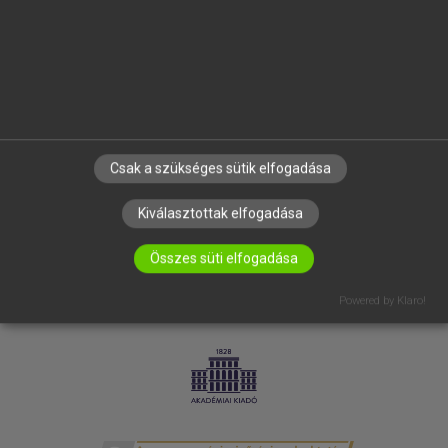
SÚGÓ
RÓLUNK
ELÉRHETŐSÉG
SÜTI BEÁLLÍTÁSOK
IRATKOZZ FEL HÍRLEVELÜNKRE!
Csak a szükséges sütik elfogadása
Kiválasztottak elfogadása
Összes süti elfogadása
Powered by Klaro!
LICENCSZERZŐDÉS
ADATVÉDELEM