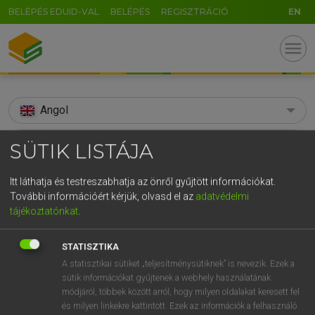
BELÉPÉS EDUID-VAL
BELÉPÉS
REGISZTRÁCIÓ
EN
menu
Angol
search
SÜTIK LISTÁJA
GR
KERESÉS
Itt láthatja és testreszabhatja az önről gyűjtött információkat.
5
6
7
8
9
ö
ü
ó
További információért kérjük, olvasd el az
adatvédelmi
TALÁLATOK
68 ms (2 db)
tájékoztatónkat
.
r
t
z
u
i
o
p
ő
ú
acyl
acyl
STATISZTIKA
g
h
j
k
l
é
á
ű
Ω
Díjmentes angol szótár
Angol−magyar műszaki szótár
A statisztikai sütiket „teljesítménysütiknek” is nevezik. Ezek a
v
b
n
m
,
.
-
AltGr
sütik információkat gyűjtenek a webhely használatának
módjáról, többek között arról, hogy milyen oldalakat keresett fel
Díjmentes angol szótár
arrow_forward_ios
és milyen linkekre kattintott. Ezek az információk a felhasználó