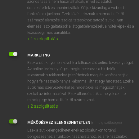
azonosítására nem használhatóak, mivel az adatok
összesítettek és anonimizáltak. Céljuk kizárólag a weboldal
fn
activist
aktivista
funkcióinak javítása. Ezek közé tartoznak a harmadik féltől
származó elemzési szolgáltatásokhoz tartozó sütik; ilyen
elemzési szolgáltatások a látogatóelemzések, a hőtérképek és a
⚲ activist
keresése szótárainkban
közösségi médiaanalitika.
↓
1
szolgáltatás
MARKETING
Ezek a sütik nyomon követik a felhasználó online tevékenységét.
DÍJMENTES ANGOL SZÓTÁR
Az online tevékenységek megismerésével a hirdetők
relevánsabb reklámokat jeleníthetnek meg, és korlátozhatják,
activated
hogy a felhasználó hány alkalommal láthat egy hirdetést. Ezek a
active
sütik más szervezetekkel és hirdetőkkel is megoszthatják
ezeket az információkat. Ezek állandó sütik, amelyek szinte
actively
mindig egy harmadik féltől származnak.
activism
↓
2
szolgáltatás
activist
MŰKÖDÉSHEZ ELENGEDHETETLEN
(mindig szükséges)
activity
Ezek a sütik elengedhetetlenek az oldalunkon történő
act liability insurance
böngészéshez,a funkciók használatához, és a felhasználók