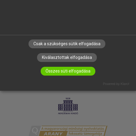
RÓLUNK
ELÉRHETŐSÉG
SÜTI BEÁLLÍTÁSOK
IRATKOZZ FEL HÍRLEVELÜNKRE!
Csak a szükséges sütik elfogadása
Kiválasztottak elfogadása
Összes süti elfogadása
Powered by Klaro!
LICENCSZERZŐDÉS
ADATVÉDELEM