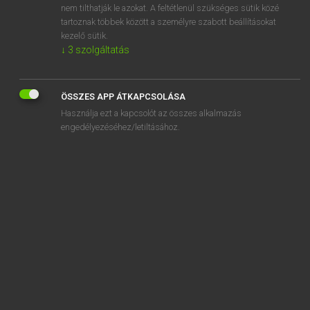
nem tilthatják le azokat. A feltétlenül szükséges sütik közé
act on
tartoznak többek között a személyre szabott beállításokat
actor
kezelő sütik.
↓
3
szolgáltatás
ÖSSZES APP ÁTKAPCSOLÁSA
SZOTAR.NET APPLIKÁCIÓ
Használja ezt a kapcsolót az összes alkalmazás
engedélyezéséhez/letiltásához.
MICROSOFT OFFICE BŐVÍTMÉNY
BEÉPÜLŐ SZÓTÁRMODUL
ONLINE NYELVVIZSGA
EGYÉNI FELHASZNÁLÓKNAK
TANULÓKNAK
OKTATÁSI INTÉZMÉNYEKNEK
VÁLLALATI MEGOLDÁSOK
SÚGÓ