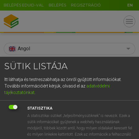
BELÉPÉS EDUID-VAL
BELÉPÉS
REGISZTRÁCIÓ
EN
menu
Angol
search
SÜTIK LISTÁJA
GR
KERESÉS
Itt láthatja és testreszabhatja az önről gyűjtött információkat.
5
6
7
8
9
ö
ü
ó
További információért kérjük, olvasd el az
adatvédelmi
TALÁLATOK
105 ms (43 db)
tájékoztatónkat
.
r
t
z
u
i
o
p
ő
ú
activist
activist
STATISZTIKA
g
h
j
k
l
é
á
ű
Ω
Díjmentes angol szótár
Angol−magyar egyetemes nagyszótár
A statisztikai sütiket „teljesítménysütiknek” is nevezik. Ezek a
sütik információkat gyűjtenek a webhely használatának
v
b
n
m
,
.
-
AltGr
módjáról, többek között arról, hogy milyen oldalakat keresett fel
Díjmentes angol szótár
arrow_forward_ios
és milyen linkekre kattintott. Ezek az információk a felhasználó