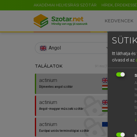
AKADÉMIAI HELYESÍRÁSI SZÓTÁR
HÍREK, ÉRDEKESS
KEDVENCEK
SÜTIK
search
Angol
Itt láthatja 
EN
olvasd el az
TALÁLATOK
Díjm
91 ms (7 db)
0
S
actinium
actin
A
Díjmentes angol szótár
w
l
a
actinium
⚲ act
t
Angol−magyar műszaki szótár
s
↓
actinium
Európai uniós terminológiai szótár