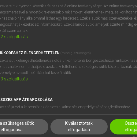
zek a sütik nyomon követik a felhasználó online tevékenységét. Az online tevékeny
egismerésével a hirdetők relevánsabb reklámokat jeleníthetnek meg, és korlátozhat
elhasználó hány alkalommal láthat egy hirdetést. Ezek a sütik más szervezetekkel és
egoszthatják ezeket az információkat. Ezek állandó sütik, amelyek szinte mindig 
éltől származnak.
2
szolgáltatás
ŰKÖDÉSHEZ ELENGEDHETETLEN
(mindig szükséges)
zek a sütik elengedhetetlenek az oldalunkon történő böngészéshez,a funkciók hasz
elhasználók nem tilthatják le azokat. A feltétlenül szükséges sütik közé tartoznak t
zemélyre szabott beállításokat kezelő sütik.
3
szolgáltatás
SSZES APP ÁTKAPCSOLÁSA
HASZNÁLÓKNAK
SÚGÓ
asználja ezt a kapcsolót az összes alkalmazás engedélyezéséhez/letiltásához.
K
RÓLUNK
NTÉZMÉNYEKNEK
ELÉRHETŐSÉG
a szükséges sütik
Kiválasztottak
Összes
MEGOLDÁSOK
SÜTI BEÁLLÍTÁSOK
elfogadása
elfogadása
elfog