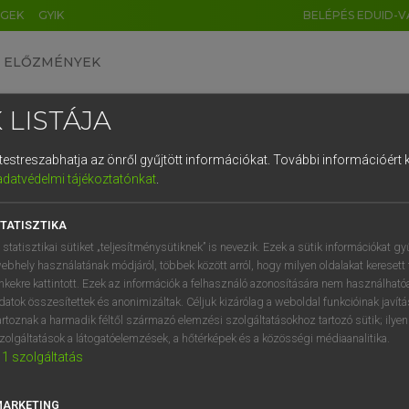
ÉGEK
GYIK
BELÉPÉS EDUID-V
ELŐZMÉNYEK
 LISTÁJA
és testreszabhatja az önről gyűjtött információkat.
További információért k
HU
DE
CN
FR
ES
IT
NL
RU
GR
adatvédelmi tájékoztatónkat
.
entes angol szótár
1
2
3
4
5
6
7
8
9
TATISZTIKA
fn
ium
aktínium
q
w
e
r
t
z
u
i
 statisztikai sütiket „teljesítménysütiknek” is nevezik. Ezek a sütik információkat gy
ebhely használatának módjáról, többek között arról, hogy milyen oldalakat keresett 
a
s
d
f
g
h
j
k
l
é
inkekre kattintott. Ezek az információk a felhasználó azonosítására nem használható
datok összesítettek és anonimizáltak. Céljuk kizárólag a weboldal funkcióinak javít
inium
keresése szótárainkban
í
y
x
c
v
b
n
m
,
.
artoznak a harmadik féltől származó elemzési szolgáltatásokhoz tartozó sütik; ilye
zolgáltatások a látogatóelemzések, a hőtérképek és a közösségi médiaanalitika.
1
szolgáltatás
MARKETING