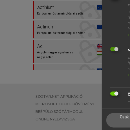
E
actinium
m
Európai uniós terminológiai szótár
f
m
Actinium
f
Európai uniós terminológiai szótár
↓
Ac
M
Angol−magyar egyetemes
E
nagyszótár
f
s
aktínium
↓
Európai uniós terminológiai szótár
Ö
SZOTAR.NET APPLIKÁCIÓ
EGYÉNI FEL
H
MICROSOFT OFFICE BŐVÍTMÉNY
TANULÓKNA
BEÉPÜLŐ SZÓTÁRMODUL
OKTATÁSI I
Csak 
ONLINE NYELVVIZSGA
VÁLLALATI 