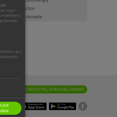
actinotherapy
ségek
action
ják, hogy a
 hirdetőkkel is
actionable
egy harmadik
nálatához, és a
öbbek között a
IRATKOZZ FEL HÍRLEVELÜNKRE!
 süti
adása