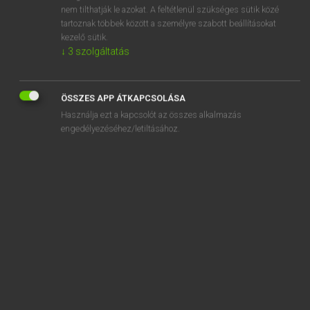
actinometer
nem tilthatják le azokat. A feltétlenül szükséges sütik közé
tartoznak többek között a személyre szabott beállításokat
actinotherapy
kezelő sütik.
↓
3
szolgáltatás
action
ÖSSZES APP ÁTKAPCSOLÁSA
Használja ezt a kapcsolót az összes alkalmazás
engedélyezéséhez/letiltásához.
SZOTAR.NET APPLIKÁCIÓ
MICROSOFT OFFICE BŐVÍTMÉNY
BEÉPÜLŐ SZÓTÁRMODUL
ONLINE NYELVVIZSGA
EGYÉNI FELHASZNÁLÓKNAK
TANULÓKNAK
OKTATÁSI INTÉZMÉNYEKNEK
VÁLLALATI MEGOLDÁSOK