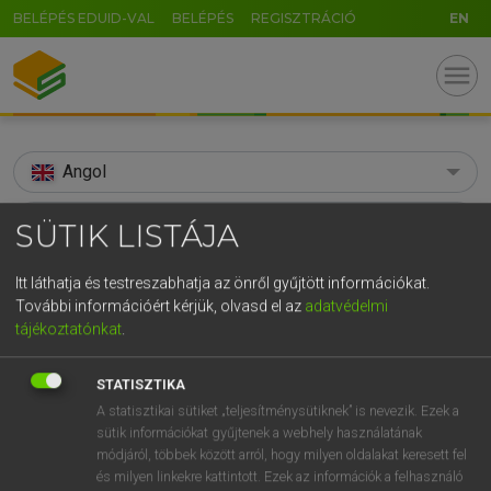
BELÉPÉS EDUID-VAL
BELÉPÉS
REGISZTRÁCIÓ
EN
menu
Angol
search
SÜTIK LISTÁJA
GR
KERESÉS
Itt láthatja és testreszabhatja az önről gyűjtött információkat.
5
6
7
8
9
ö
ü
ó
További információért kérjük, olvasd el az
adatvédelmi
TALÁLATOK
119 ms (4 db)
tájékoztatónkat
.
r
t
z
u
i
o
p
ő
ú
actinism
actinism
STATISZTIKA
g
h
j
k
l
é
á
ű
Ω
Díjmentes angol szótár
Angol−magyar műszaki szótár
A statisztikai sütiket „teljesítménysütiknek” is nevezik. Ezek a
v
b
n
m
,
.
-
AltGr
sütik információkat gyűjtenek a webhely használatának
módjáról, többek között arról, hogy milyen oldalakat keresett fel
Díjmentes angol szótár
arrow_forward_ios
és milyen linkekre kattintott. Ezek az információk a felhasználó