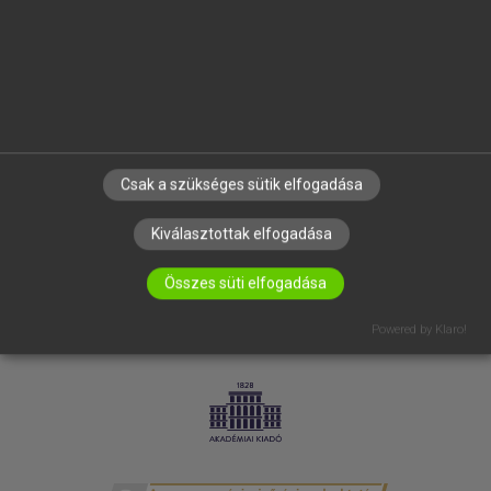
SÚGÓ
RÓLUNK
ELÉRHETŐSÉG
SÜTI BEÁLLÍTÁSOK
IRATKOZZ FEL HÍRLEVELÜNKRE!
Csak a szükséges sütik elfogadása
Kiválasztottak elfogadása
Összes süti elfogadása
Powered by Klaro!
LICENCSZERZŐDÉS
ADATVÉDELEM