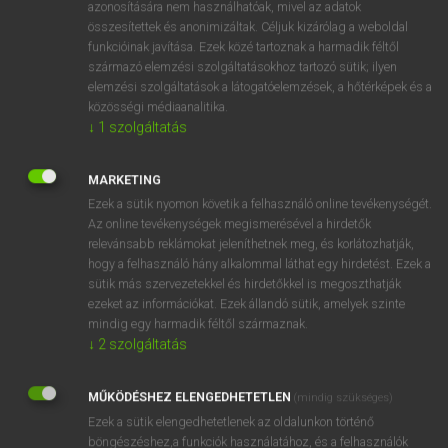
azonosítására nem használhatóak, mivel az adatok
fn
actinism
sugarak vegyi hatóképessége
összesítettek és anonimizáltak. Céljuk kizárólag a weboldal
funkcióinak javítása. Ezek közé tartoznak a harmadik féltől
aktinizmus
származó elemzési szolgáltatásokhoz tartozó sütik; ilyen
elemzési szolgáltatások a látogatóelemzések, a hőtérképek és a
közösségi médiaanalitika.
↓
1
szolgáltatás
⚲ actinism
keresése szótárainkban
MARKETING
Ezek a sütik nyomon követik a felhasználó online tevékenységét.
Az online tevékenységek megismerésével a hirdetők
DÍJMENTES ANGOL SZÓTÁR
relevánsabb reklámokat jeleníthetnek meg, és korlátozhatják,
hogy a felhasználó hány alkalommal láthat egy hirdetést. Ezek a
actin
sütik más szervezetekkel és hirdetőkkel is megoszthatják
acting
ezeket az információkat. Ezek állandó sütik, amelyek szinte
mindig egy harmadik féltől származnak.
actinia
↓
2
szolgáltatás
actinide
MŰKÖDÉSHEZ ELENGEDHETETLEN
actinism
(mindig szükséges)
Ezek a sütik elengedhetetlenek az oldalunkon történő
actinium
böngészéshez,a funkciók használatához, és a felhasználók