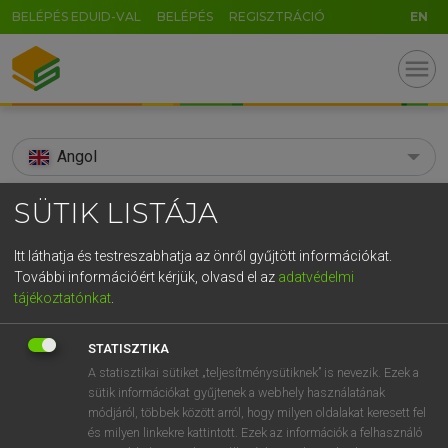
BELÉPÉS EDUID-VAL
BELÉPÉS
REGISZTRÁCIÓ
EN
menu
Angol
search
SÜTIK LISTÁJA
GR
KERESÉS
Itt láthatja és testreszabhatja az önről gyűjtött információkat.
5
6
7
8
9
ö
ü
ó
További információért kérjük, olvasd el az
adatvédelmi
TALÁLATOK
97 ms (5 db)
tájékoztatónkat
.
r
t
z
u
i
o
p
ő
ú
acrostic
acrostic
STATISZTIKA
g
h
j
k
l
é
á
ű
Ω
Díjmentes angol szótár
Angol−magyar egyetemes nagyszótár
A statisztikai sütiket „teljesítménysütiknek” is nevezik. Ezek a
sütik információkat gyűjtenek a webhely használatának
v
b
n
m
,
.
-
AltGr
módjáról, többek között arról, hogy milyen oldalakat keresett fel
Díjmentes angol szótár
arrow_forward_ios
és milyen linkekre kattintott. Ezek az információk a felhasználó