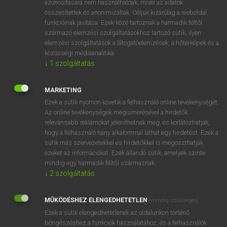
azonosítására nem használhatóak, mivel az adatok
összesítettek és anonimizáltak. Céljuk kizárólag a weboldal
fn
acrostic
akrosztichon
funkcióinak javítása. Ezek közé tartoznak a harmadik féltől
származó elemzési szolgáltatásokhoz tartozó sütik; ilyen
elemzési szolgáltatások a látogatóelemzések, a hőtérképek és a
⚲ acrostic
keresése szótárainkban
közösségi médiaanalitika.
↓
1
szolgáltatás
MARKETING
Ezek a sütik nyomon követik a felhasználó online tevékenységét.
DÍJMENTES ANGOL SZÓTÁR
Az online tevékenységek megismerésével a hirdetők
relevánsabb reklámokat jeleníthetnek meg, és korlátozhatják,
acropolis
hogy a felhasználó hány alkalommal láthat egy hirdetést. Ezek a
across
sütik más szervezetekkel és hirdetőkkel is megoszthatják
ezeket az információkat. Ezek állandó sütik, amelyek szinte
across the board
mindig egy harmadik féltől származnak.
across-the-board
↓
2
szolgáltatás
acrostic
MŰKÖDÉSHEZ ELENGEDHETETLEN
(mindig szükséges)
acrylic
Ezek a sütik elengedhetetlenek az oldalunkon történő
act
böngészéshez,a funkciók használatához, és a felhasználók