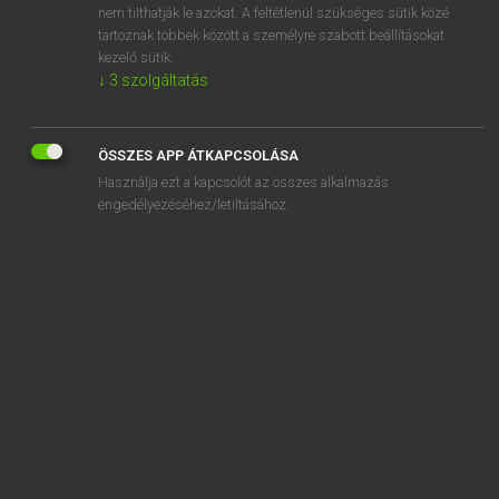
nem tilthatják le azokat. A feltétlenül szükséges sütik közé
ACT
tartoznak többek között a személyre szabott beállításokat
act for
kezelő sütik.
↓
3
szolgáltatás
ÖSSZES APP ÁTKAPCSOLÁSA
SZOTAR.NET APPLIKÁCIÓ
Használja ezt a kapcsolót az összes alkalmazás
engedélyezéséhez/letiltásához.
MICROSOFT OFFICE BŐVÍTMÉNY
BEÉPÜLŐ SZÓTÁRMODUL
ONLINE NYELVVIZSGA
EGYÉNI FELHASZNÁLÓKNAK
TANULÓKNAK
OKTATÁSI INTÉZMÉNYEKNEK
VÁLLALATI MEGOLDÁSOK
SÚGÓ