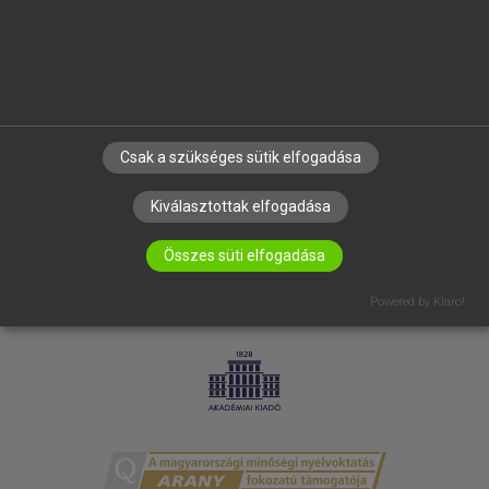
RÓLUNK
ELÉRHETŐSÉG
SÜTI BEÁLLÍTÁSOK
IRATKOZZ FEL HÍRLEVELÜNKRE!
Csak a szükséges sütik elfogadása
Kiválasztottak elfogadása
Összes süti elfogadása
Powered by Klaro!
LICENCSZERZŐDÉS
ADATVÉDELEM