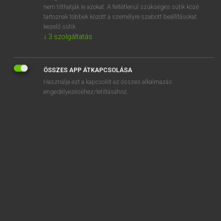
acrophobia
nem tilthatják le azokat. A feltétlenül szükséges sütik közé
tartoznak többek között a személyre szabott beállításokat
acropolis
kezelő sütik.
↓
3
szolgáltatás
across
ÖSSZES APP ÁTKAPCSOLÁSA
Használja ezt a kapcsolót az összes alkalmazás
engedélyezéséhez/letiltásához.
SZOTAR.NET APPLIKÁCIÓ
MICROSOFT OFFICE BŐVÍTMÉNY
BEÉPÜLŐ SZÓTÁRMODUL
ONLINE NYELVVIZSGA
EGYÉNI FELHASZNÁLÓKNAK
TANULÓKNAK
OKTATÁSI INTÉZMÉNYEKNEK
VÁLLALATI MEGOLDÁSOK