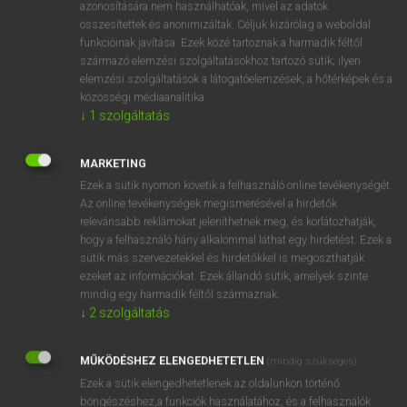
azonosítására nem használhatóak, mivel az adatok
fn
acronym
betűszó
összesítettek és anonimizáltak. Céljuk kizárólag a weboldal
funkcióinak javítása. Ezek közé tartoznak a harmadik féltől
mozaikszó
származó elemzési szolgáltatásokhoz tartozó sütik; ilyen
elemzési szolgáltatások a látogatóelemzések, a hőtérképek és a
közösségi médiaanalitika.
↓
1
szolgáltatás
⚲ acronym
keresése szótárainkban
MARKETING
Ezek a sütik nyomon követik a felhasználó online tevékenységét.
Az online tevékenységek megismerésével a hirdetők
DÍJMENTES ANGOL SZÓTÁR
relevánsabb reklámokat jeleníthetnek meg, és korlátozhatják,
hogy a felhasználó hány alkalommal láthat egy hirdetést. Ezek a
acrobat
sütik más szervezetekkel és hirdetőkkel is megoszthatják
acrobatic
ezeket az információkat. Ezek állandó sütik, amelyek szinte
mindig egy harmadik féltől származnak.
acrobatics
↓
2
szolgáltatás
acromegaly
MŰKÖDÉSHEZ ELENGEDHETETLEN
acronym
(mindig szükséges)
Ezek a sütik elengedhetetlenek az oldalunkon történő
acropetal
böngészéshez,a funkciók használatához, és a felhasználók