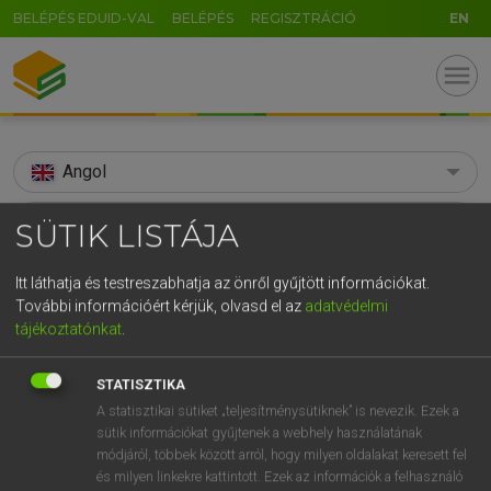
BELÉPÉS EDUID-VAL
BELÉPÉS
REGISZTRÁCIÓ
EN
menu
Angol
search
SÜTIK LISTÁJA
GR
KERESÉS
Itt láthatja és testreszabhatja az önről gyűjtött információkat.
5
6
7
8
9
ö
ü
ó
További információért kérjük, olvasd el az
adatvédelmi
TALÁLATOK
104 ms (17 db)
tájékoztatónkat
.
r
t
z
u
i
o
p
ő
ú
acronym
acronym
STATISZTIKA
g
h
j
k
l
é
á
ű
Ω
Díjmentes angol szótár
Angol−magyar egyetemes nagyszótár
A statisztikai sütiket „teljesítménysütiknek” is nevezik. Ezek a
v
b
n
m
,
.
-
AltGr
sütik információkat gyűjtenek a webhely használatának
módjáról, többek között arról, hogy milyen oldalakat keresett fel
Díjmentes angol szótár
arrow_forward_ios
és milyen linkekre kattintott. Ezek az információk a felhasználó