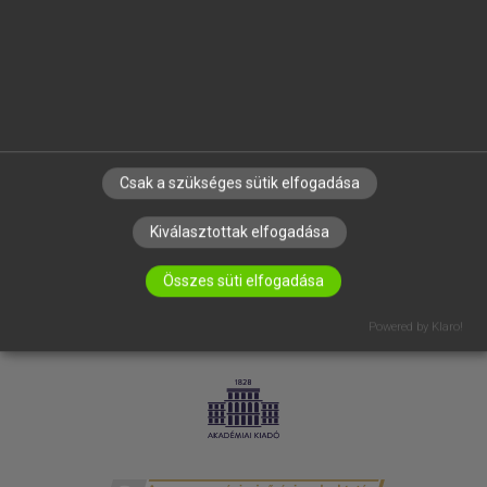
SÚGÓ
RÓLUNK
ELÉRHETŐSÉG
SÜTI BEÁLLÍTÁSOK
IRATKOZZ FEL HÍRLEVELÜNKRE!
Csak a szükséges sütik elfogadása
Kiválasztottak elfogadása
Összes süti elfogadása
Powered by Klaro!
LICENCSZERZŐDÉS
ADATVÉDELEM