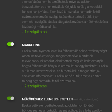
azonosítására nem használhatóak, mivel az adatok
fn
acquaintance
ismerős
összesítettek és anonimizáltak. Céljuk kizárólag a weboldal
funkcióinak javítása. Ezek közé tartoznak a harmadik féltől
ismeretség
származó elemzési szolgáltatásokhoz tartozó sütik; ilyen
elemzési szolgáltatások a látogatóelemzések, a hőtérképek és a
közösségi médiaanalitika.
↓
1
szolgáltatás
⚲ acquaintance
keresése szótárainkban
MARKETING
Ezek a sütik nyomon követik a felhasználó online tevékenységét.
Az online tevékenységek megismerésével a hirdetők
DÍJMENTES ANGOL SZÓTÁR
relevánsabb reklámokat jeleníthetnek meg, és korlátozhatják,
hogy a felhasználó hány alkalommal láthat egy hirdetést. Ezek a
acoustic
sütik más szervezetekkel és hirdetőkkel is megoszthatják
acoustician
ezeket az információkat. Ezek állandó sütik, amelyek szinte
mindig egy harmadik féltől származnak.
acoustics
↓
2
szolgáltatás
acquaint
MŰKÖDÉSHEZ ELENGEDHETETLEN
acquaintance
(mindig szükséges)
Ezek a sütik elengedhetetlenek az oldalunkon történő
acquaintanceship
böngészéshez,a funkciók használatához, és a felhasználók