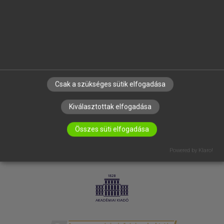
SÚGÓ
RÓLUNK
ELÉRHETŐSÉG
SÜTI BEÁLLÍTÁSOK
IRATKOZZ FEL HÍRLEVELÜNKRE!
Csak a szükséges sütik elfogadása
Kiválasztottak elfogadása
Összes süti elfogadása
Powered by Klaro!
LICENCSZERZŐDÉS
ADATVÉDELEM