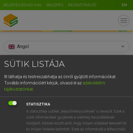
BELÉPÉS EDUID-VAL
BELÉPÉS
REGISZTRÁCIÓ
EN
menu
Angol
search
SÜTIK LISTÁJA
GR
KERESÉS
Itt láthatja és testreszabhatja az önről gyűjtött információkat.
5
6
7
8
9
ö
ü
ó
További információért kérjük, olvasd el az
adatvédelmi
TALÁLATOK
114 ms (60 db)
tájékoztatónkat
.
r
t
z
u
i
o
p
ő
ú
acquaintance
acquaintance
STATISZTIKA
g
h
j
k
l
é
á
ű
Ω
Díjmentes angol szótár
Angol−magyar egyetemes nagyszótár
A statisztikai sütiket „teljesítménysütiknek” is nevezik. Ezek a
v
b
n
m
,
.
-
AltGr
sütik információkat gyűjtenek a webhely használatának
módjáról, többek között arról, hogy milyen oldalakat keresett fel
Díjmentes angol szótár
arrow_forward_ios
és milyen linkekre kattintott. Ezek az információk a felhasználó