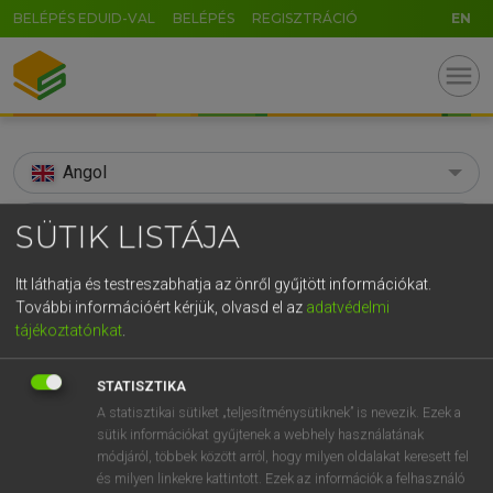
BELÉPÉS EDUID-VAL
BELÉPÉS
REGISZTRÁCIÓ
EN
menu
Angol
search
SÜTIK LISTÁJA
GR
KERESÉS
Itt láthatja és testreszabhatja az önről gyűjtött információkat.
5
6
7
8
9
ö
ü
ó
További információért kérjük, olvasd el az
adatvédelmi
TALÁLATOK
181 ms (188 db)
tájékoztatónkat
.
r
t
z
u
i
o
p
ő
ú
acidic
acidic
STATISZTIKA
g
h
j
k
l
é
á
ű
Ω
Díjmentes angol szótár
Angol−magyar egyetemes nagyszótár
A statisztikai sütiket „teljesítménysütiknek” is nevezik. Ezek a
v
b
n
m
,
.
-
AltGr
sütik információkat gyűjtenek a webhely használatának
módjáról, többek között arról, hogy milyen oldalakat keresett fel
Díjmentes angol szótár
arrow_forward_ios
és milyen linkekre kattintott. Ezek az információk a felhasználó