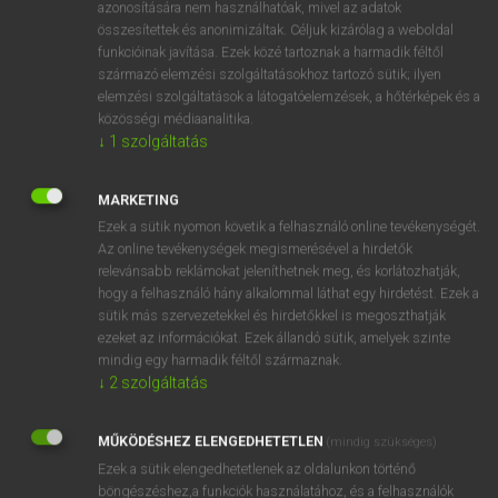
azonosítására nem használhatóak, mivel az adatok
mn
acidic
savas
összesítettek és anonimizáltak. Céljuk kizárólag a weboldal
funkcióinak javítása. Ezek közé tartoznak a harmadik féltől
savanyú
származó elemzési szolgáltatásokhoz tartozó sütik; ilyen
elemzési szolgáltatások a látogatóelemzések, a hőtérképek és a
közösségi médiaanalitika.
↓
1
szolgáltatás
⚲ acidic
keresése szótárainkban
MARKETING
Ezek a sütik nyomon követik a felhasználó online tevékenységét.
Az online tevékenységek megismerésével a hirdetők
DÍJMENTES ANGOL SZÓTÁR
relevánsabb reklámokat jeleníthetnek meg, és korlátozhatják,
hogy a felhasználó hány alkalommal láthat egy hirdetést. Ezek a
achromatic
sütik más szervezetekkel és hirdetőkkel is megoszthatják
achy
ezeket az információkat. Ezek állandó sütik, amelyek szinte
mindig egy harmadik féltől származnak.
acid
↓
2
szolgáltatás
acid head
MŰKÖDÉSHEZ ELENGEDHETETLEN
acidic
(mindig szükséges)
Ezek a sütik elengedhetetlenek az oldalunkon történő
acidify
böngészéshez,a funkciók használatához, és a felhasználók