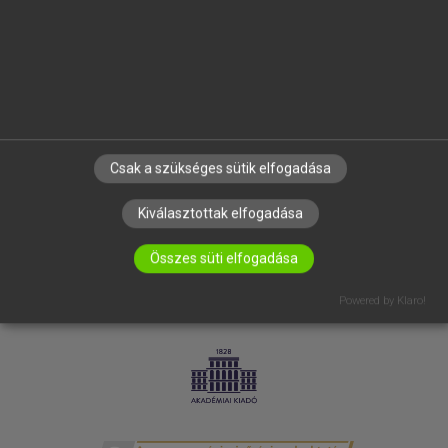
SÚGÓ
RÓLUNK
ELÉRHETŐSÉG
SÜTI BEÁLLÍTÁSOK
IRATKOZZ FEL HÍRLEVELÜNKRE!
Csak a szükséges sütik elfogadása
Kiválasztottak elfogadása
Összes süti elfogadása
Powered by Klaro!
LICENCSZERZŐDÉS
ADATVÉDELEM