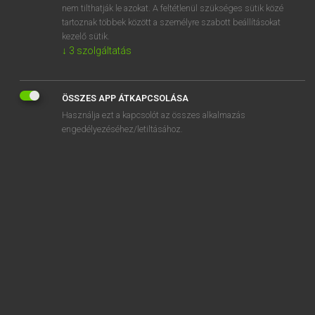
nem tilthatják le azokat. A feltétlenül szükséges sütik közé
acid
tartoznak többek között a személyre szabott beállításokat
acid head
kezelő sütik.
↓
3
szolgáltatás
ÖSSZES APP ÁTKAPCSOLÁSA
SZOTAR.NET APPLIKÁCIÓ
Használja ezt a kapcsolót az összes alkalmazás
engedélyezéséhez/letiltásához.
MICROSOFT OFFICE BŐVÍTMÉNY
BEÉPÜLŐ SZÓTÁRMODUL
ONLINE NYELVVIZSGA
EGYÉNI FELHASZNÁLÓKNAK
TANULÓKNAK
OKTATÁSI INTÉZMÉNYEKNEK
VÁLLALATI MEGOLDÁSOK
SÚGÓ