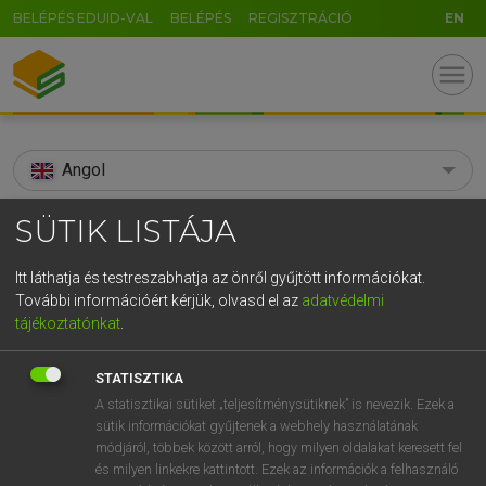
BELÉPÉS EDUID-VAL
BELÉPÉS
REGISZTRÁCIÓ
EN
menu
Angol
search
SÜTIK LISTÁJA
GR
KERESÉS
Itt láthatja és testreszabhatja az önről gyűjtött információkat.
5
6
7
8
9
ö
ü
ó
További információért kérjük, olvasd el az
adatvédelmi
TALÁLATOK
136 ms (6 db)
tájékoztatónkat
.
r
t
z
u
i
o
p
ő
ú
achromat
achromat
achro
STATISZTIKA
g
h
j
k
l
é
á
ű
Ω
Díjmentes angol szótár
Angol−magyar szótár
Angol−ma
A statisztikai sütiket „teljesítménysütiknek” is nevezik. Ezek a
sütik információkat gyűjtenek a webhely használatának
v
b
n
m
,
.
-
AltGr
módjáról, többek között arról, hogy milyen oldalakat keresett fel
Díjmentes angol szótár
arrow_forward_ios
és milyen linkekre kattintott. Ezek az információk a felhasználó