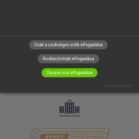
RÓLUNK
ELÉRHETŐSÉG
SÜTI BEÁLLÍTÁSOK
IRATKOZZ FEL HÍRLEVELÜNKRE!
Csak a szükséges sütik elfogadása
Kiválasztottak elfogadása
Összes süti elfogadása
Powered by Klaro!
LICENCSZERZŐDÉS
ADATVÉDELEM