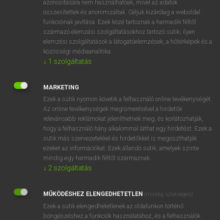
azonosítására nem használhatóak, mivel az adatok
összesítettek és anonimizáltak. Céljuk kizárólag a weboldal
fn
achromat
akromát
funkcióinak javítása. Ezek közé tartoznak a harmadik féltől
származó elemzési szolgáltatásokhoz tartozó sütik; ilyen
elemzési szolgáltatások a látogatóelemzések, a hőtérképek és a
⚲ achromat
keresése szótárainkban
közösségi médiaanalitika.
↓
1
szolgáltatás
MARKETING
Ezek a sütik nyomon követik a felhasználó online tevékenységét.
DÍJMENTES ANGOL SZÓTÁR
Az online tevékenységek megismerésével a hirdetők
relevánsabb reklámokat jeleníthetnek meg, és korlátozhatják,
Achilles-sarok
hogy a felhasználó hány alkalommal láthat egy hirdetést. Ezek a
Achilles tendon
sütik más szervezetekkel és hirdetőkkel is megoszthatják
ezeket az információkat. Ezek állandó sütik, amelyek szinte
aching
mindig egy harmadik féltől származnak.
achoo
↓
2
szolgáltatás
achromat
MŰKÖDÉSHEZ ELENGEDHETETLEN
(mindig szükséges)
achromatic
Ezek a sütik elengedhetetlenek az oldalunkon történő
achy
böngészéshez,a funkciók használatához, és a felhasználók