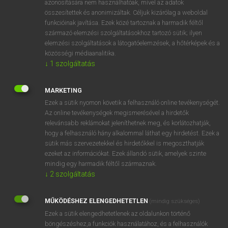
azonosítására nem használhatóak, mivel az adatok
összesítettek és anonimizáltak. Céljuk kizárólag a weboldal
fn
achillea
cickafark
funkcióinak javítása. Ezek közé tartoznak a harmadik féltől
származó elemzési szolgáltatásokhoz tartozó sütik; ilyen
elemzési szolgáltatások a látogatóelemzések, a hőtérképek és a
⚲ achillea
keresése szótárainkban
közösségi médiaanalitika.
↓
1
szolgáltatás
MARKETING
Ezek a sütik nyomon követik a felhasználó online tevékenységét.
DÍJMENTES ANGOL SZÓTÁR
Az online tevékenységek megismerésével a hirdetők
relevánsabb reklámokat jeleníthetnek meg, és korlátozhatják,
ache
hogy a felhasználó hány alkalommal láthat egy hirdetést. Ezek a
achene
sütik más szervezetekkel és hirdetőkkel is megoszthatják
ezeket az információkat. Ezek állandó sütik, amelyek szinte
achieve
mindig egy harmadik féltől származnak.
achievement
↓
2
szolgáltatás
achillea
MŰKÖDÉSHEZ ELENGEDHETETLEN
(mindig szükséges)
Achilles
Ezek a sütik elengedhetetlenek az oldalunkon történő
Achilles heel
böngészéshez,a funkciók használatához, és a felhasználók