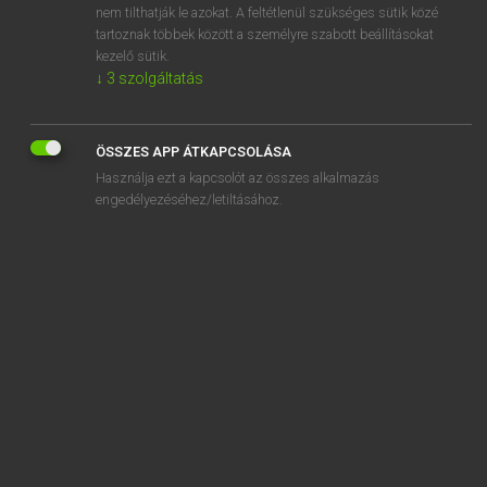
nem tilthatják le azokat. A feltétlenül szükséges sütik közé
Achilles-sarok
tartoznak többek között a személyre szabott beállításokat
Achilles tendon
kezelő sütik.
↓
3
szolgáltatás
ÖSSZES APP ÁTKAPCSOLÁSA
SZOTAR.NET APPLIKÁCIÓ
Használja ezt a kapcsolót az összes alkalmazás
engedélyezéséhez/letiltásához.
MICROSOFT OFFICE BŐVÍTMÉNY
BEÉPÜLŐ SZÓTÁRMODUL
ONLINE NYELVVIZSGA
EGYÉNI FELHASZNÁLÓKNAK
TANULÓKNAK
OKTATÁSI INTÉZMÉNYEKNEK
VÁLLALATI MEGOLDÁSOK
SÚGÓ