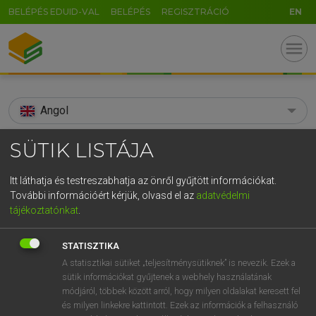
BELÉPÉS EDUID-VAL
BELÉPÉS
REGISZTRÁCIÓ
EN
menu
Angol
search
SÜTIK LISTÁJA
GR
KERESÉS
Itt láthatja és testreszabhatja az önről gyűjtött információkat.
5
6
7
8
9
ö
ü
ó
További információért kérjük, olvasd el az
adatvédelmi
TALÁLATOK
110 ms (3 db)
tájékoztatónkat
.
r
t
z
u
i
o
p
ő
ú
achillea
achillea
STATISZTIKA
g
h
j
k
l
é
á
ű
Ω
Díjmentes angol szótár
Angol−magyar egyetemes nagyszótár
A statisztikai sütiket „teljesítménysütiknek” is nevezik. Ezek a
sütik információkat gyűjtenek a webhely használatának
v
b
n
m
,
.
-
AltGr
módjáról, többek között arról, hogy milyen oldalakat keresett fel
Díjmentes angol szótár
arrow_forward_ios
és milyen linkekre kattintott. Ezek az információk a felhasználó