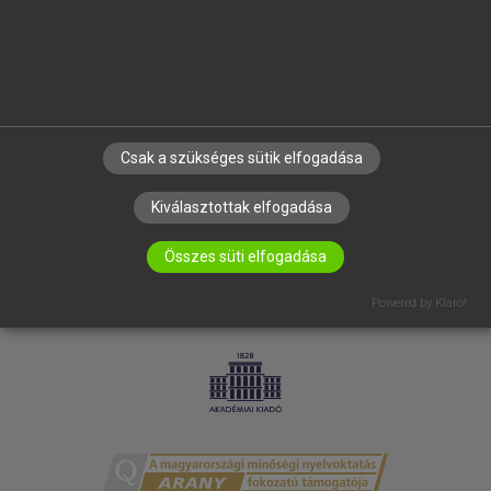
RÓLUNK
ELÉRHETŐSÉG
SÜTI BEÁLLÍTÁSOK
IRATKOZZ FEL HÍRLEVELÜNKRE!
Csak a szükséges sütik elfogadása
Kiválasztottak elfogadása
Összes süti elfogadása
Powered by Klaro!
LICENCSZERZŐDÉS
ADATVÉDELEM