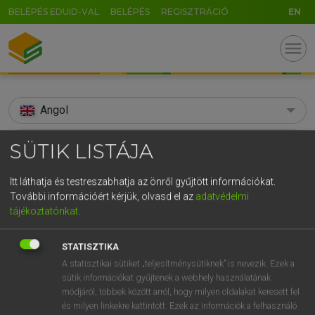
BELÉPÉS EDUID-VAL
BELÉPÉS
REGISZTRÁCIÓ
EN
menu
Angol
search
SÜTIK LISTÁJA
GR
KERESÉS
Itt láthatja és testreszabhatja az önről gyűjtött információkat.
5
6
7
8
9
ö
ü
ó
További információért kérjük, olvasd el az
adatvédelmi
TALÁLATOK
69 ms (6 db)
tájékoztatónkat
.
r
t
z
u
i
o
p
ő
ú
acetyl
acetyl
STATISZTIKA
g
h
j
k
l
é
á
ű
Ω
Díjmentes angol szótár
Angol−magyar műszaki szótár
E
A statisztikai sütiket „teljesítménysütiknek” is nevezik. Ezek a
v
b
n
m
,
.
-
AltGr
sütik információkat gyűjtenek a webhely használatának
módjáról, többek között arról, hogy milyen oldalakat keresett fel
Díjmentes angol szótár
arrow_forward_ios
és milyen linkekre kattintott. Ezek az információk a felhasználó