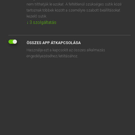
acetylsalicylic acid
nem tilthatják le azokat. A feltétlenül szükséges sütik közé
tartoznak többek között a személyre szabott beállításokat
achát
kezelő sütik.
↓
3
szolgáltatás
ache
ÖSSZES APP ÁTKAPCSOLÁSA
Használja ezt a kapcsolót az összes alkalmazás
engedélyezéséhez/letiltásához.
SZOTAR.NET APPLIKÁCIÓ
MICROSOFT OFFICE BŐVÍTMÉNY
BEÉPÜLŐ SZÓTÁRMODUL
ONLINE NYELVVIZSGA
EGYÉNI FELHASZNÁLÓKNAK
TANULÓKNAK
OKTATÁSI INTÉZMÉNYEKNEK
VÁLLALATI MEGOLDÁSOK