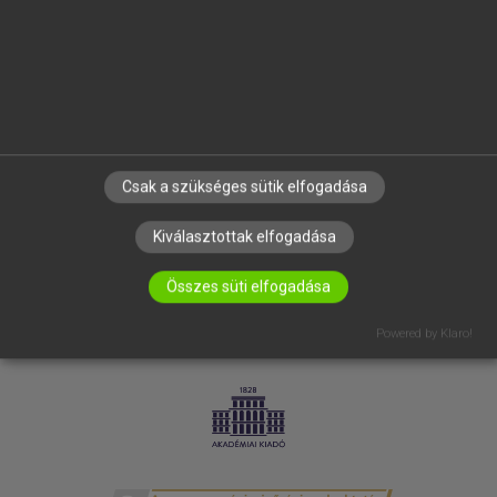
SÚGÓ
RÓLUNK
ELÉRHETŐSÉG
SÜTI BEÁLLÍTÁSOK
IRATKOZZ FEL HÍRLEVELÜNKRE!
Csak a szükséges sütik elfogadása
Kiválasztottak elfogadása
Összes süti elfogadása
Powered by Klaro!
LICENCSZERZŐDÉS
ADATVÉDELEM