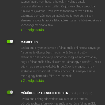
azonosítására nem használhatóak, mivel az adatok
fn
acetyl
acetil(gyök)
összesítettek és anonimizáltak. Céljuk kizárólag a weboldal
funkcióinak javítása. Ezek közé tartoznak a harmadik féltől
ecetsavgyök
származó elemzési szolgáltatásokhoz tartozó sütik; ilyen
elemzési szolgáltatások a látogatóelemzések, a hőtérképek és a
közösségi médiaanalitika.
↓
1
szolgáltatás
⚲ acetyl
keresése szótárainkban
MARKETING
Ezek a sütik nyomon követik a felhasználó online tevékenységét.
Az online tevékenységek megismerésével a hirdetők
DÍJMENTES ANGOL SZÓTÁR
relevánsabb reklámokat jeleníthetnek meg, és korlátozhatják,
hogy a felhasználó hány alkalommal láthat egy hirdetést. Ezek a
acetilén
sütik más szervezetekkel és hirdetőkkel is megoszthatják
aceton
ezeket az információkat. Ezek állandó sütik, amelyek szinte
mindig egy harmadik féltől származnak.
acetone
↓
2
szolgáltatás
acetous
MŰKÖDÉSHEZ ELENGEDHETETLEN
acetyl
(mindig szükséges)
Ezek a sütik elengedhetetlenek az oldalunkon történő
acetylene
böngészéshez,a funkciók használatához, és a felhasználók