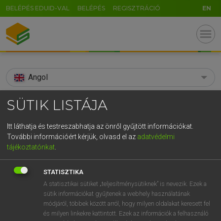
BELÉPÉS EDUID-VAL
BELÉPÉS
REGISZTRÁCIÓ
EN
menu
Angol
search
SÜTIK LISTÁJA
GR
KERESÉS
Itt láthatja és testreszabhatja az önről gyűjtött információkat.
5
6
7
8
9
ö
ü
ó
További információért kérjük, olvasd el az
adatvédelmi
TALÁLATOK
103 ms (3 db)
tájékoztatónkat
.
r
t
z
u
i
o
p
ő
ú
accoutre
accoutrement
STATISZTIKA
g
h
j
k
l
é
á
ű
Ω
Díjmentes angol szótár
Angol−magyar egyetemes nagyszótár
A statisztikai sütiket „teljesítménysütiknek” is nevezik. Ezek a
sütik információkat gyűjtenek a webhely használatának
v
b
n
m
,
.
-
AltGr
módjáról, többek között arról, hogy milyen oldalakat keresett fel
Díjmentes angol szótár
arrow_forward_ios
és milyen linkekre kattintott. Ezek az információk a felhasználó