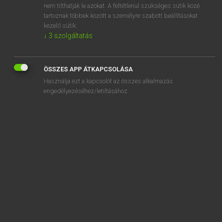
nem tilthatják le azokat. A feltétlenül szükséges sütik közé
accreditation
tartoznak többek között a személyre szabott beállításokat
accredited
kezelő sütik.
↓
3
szolgáltatás
ÖSSZES APP ÁTKAPCSOLÁSA
SZOTAR.NET APPLIKÁCIÓ
Használja ezt a kapcsolót az összes alkalmazás
engedélyezéséhez/letiltásához.
MICROSOFT OFFICE BŐVÍTMÉNY
BEÉPÜLŐ SZÓTÁRMODUL
ONLINE NYELVVIZSGA
EGYÉNI FELHASZNÁLÓKNAK
TANULÓKNAK
OKTATÁSI INTÉZMÉNYEKNEK
VÁLLALATI MEGOLDÁSOK
SÚGÓ