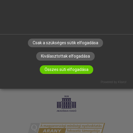
RÓLUNK
ELÉRHETŐSÉG
SÜTI BEÁLLÍTÁSOK
IRATKOZZ FEL HÍRLEVELÜNKRE!
Csak a szükséges sütik elfogadása
Kiválasztottak elfogadása
Összes süti elfogadása
Powered by Klaro!
LICENCSZERZŐDÉS
ADATVÉDELEM