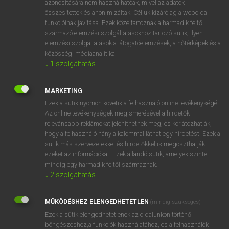
azonosítására nem használhatóak, mivel az adatok
összesítettek és anonimizáltak. Céljuk kizárólag a weboldal
ige
accoutre
felpáncéloz
funkcióinak javítása. Ezek közé tartoznak a harmadik féltől
származó elemzési szolgáltatásokhoz tartozó sütik; ilyen
elemzési szolgáltatások a látogatóelemzések, a hőtérképek és a
⚲ accoutre
keresése szótárainkban
közösségi médiaanalitika.
↓
1
szolgáltatás
MARKETING
Ezek a sütik nyomon követik a felhasználó online tevékenységét.
DÍJMENTES ANGOL SZÓTÁR
Az online tevékenységek megismerésével a hirdetők
relevánsabb reklámokat jeleníthetnek meg, és korlátozhatják,
account for
hogy a felhasználó hány alkalommal láthat egy hirdetést. Ezek a
account holder
sütik más szervezetekkel és hirdetőkkel is megoszthatják
ezeket az információkat. Ezek állandó sütik, amelyek szinte
accounting
mindig egy harmadik féltől származnak.
accounts department
↓
2
szolgáltatás
accoutre
MŰKÖDÉSHEZ ELENGEDHETETLEN
(mindig szükséges)
accoutrement
Ezek a sütik elengedhetetlenek az oldalunkon történő
accredit
böngészéshez,a funkciók használatához, és a felhasználók