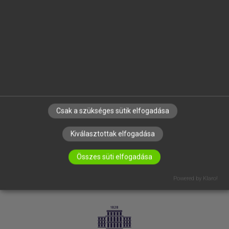
VÁLLALATI MEGOLDÁSOK
SÚGÓ
RÓLUNK
ELÉRHETŐSÉG
SÜTI BEÁLLÍTÁSOK
IRATKOZZ FEL HÍRLEVELÜNKRE!
Csak a szükséges sütik elfogadása
Kiválasztottak elfogadása
Összes süti elfogadása
Powered by Klaro!
LICENCSZERZŐDÉS
ADATVÉDELEM