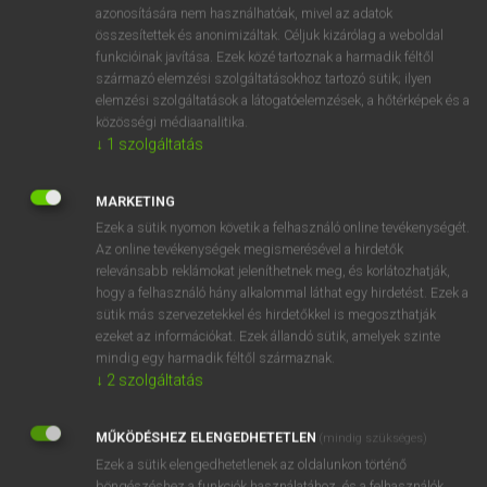
azonosítására nem használhatóak, mivel az adatok
ige
abrogate
érvénytelenít
összesítettek és anonimizáltak. Céljuk kizárólag a weboldal
funkcióinak javítása. Ezek közé tartoznak a harmadik féltől
megszüntet
származó elemzési szolgáltatásokhoz tartozó sütik; ilyen
eltöröl
elemzési szolgáltatások a látogatóelemzések, a hőtérképek és a
felmond
közösségi médiaanalitika.
↓
1
szolgáltatás
⚲ abrogate
keresése szótárainkban
MARKETING
Ezek a sütik nyomon követik a felhasználó online tevékenységét.
Az online tevékenységek megismerésével a hirdetők
relevánsabb reklámokat jeleníthetnek meg, és korlátozhatják,
hogy a felhasználó hány alkalommal láthat egy hirdetést. Ezek a
DÍJMENTES ANGOL SZÓTÁR
sütik más szervezetekkel és hirdetőkkel is megoszthatják
ezeket az információkat. Ezek állandó sütik, amelyek szinte
abridged
mindig egy harmadik féltől származnak.
↓
2
szolgáltatás
abridgement
abridgment
MŰKÖDÉSHEZ ELENGEDHETETLEN
(mindig szükséges)
abroad
Ezek a sütik elengedhetetlenek az oldalunkon történő
böngészéshez,a funkciók használatához, és a felhasználók