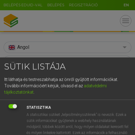
BELÉPÉS EDUID-VAL
BELÉPÉS
REGISZTRÁCIÓ
EN
menu
Angol
search
SÜTIK LISTÁJA
GR
KERESÉS
Itt láthatja és testreszabhatja az önről gyűjtött információkat.
5
6
7
8
9
ö
ü
ó
További információért kérjük, olvasd el az
adatvédelmi
TALÁLATOK
135 ms (17 db)
tájékoztatónkat
.
r
t
z
u
i
o
p
ő
ú
abrogate
abrogate
g
h
j
k
l
é
á
ű
Ω
STATISZTIKA
Díjmentes angol szótár
Angol−magyar egyetemes nagyszótár
A statisztikai sütiket „teljesítménysütiknek” is nevezik. Ezek a
v
b
n
m
,
.
-
AltGr
sütik információkat gyűjtenek a webhely használatának
módjáról, többek között arról, hogy milyen oldalakat keresett fel
Díjmentes angol szótár
arrow_forward_ios
és milyen linkekre kattintott. Ezek az információk a felhasználó