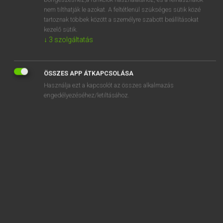
abrogate
nem tilthatják le azokat. A feltétlenül szükséges sütik közé
abrogation
tartoznak többek között a személyre szabott beállításokat
kezelő sütik.
abroncs
↓
3
szolgáltatás
abroncsoz
abroncsvas
ÖSSZES APP ÁTKAPCSOLÁSA
Használja ezt a kapcsolót az összes alkalmazás
engedélyezéséhez/letiltásához.
SZOTAR.NET APPLIKÁCIÓ
MICROSOFT OFFICE BŐVÍTMÉNY
BEÉPÜLŐ SZÓTÁRMODUL
ONLINE NYELVVIZSGA
EGYÉNI FELHASZNÁLÓKNAK
TANULÓKNAK
OKTATÁSI INTÉZMÉNYEKNEK